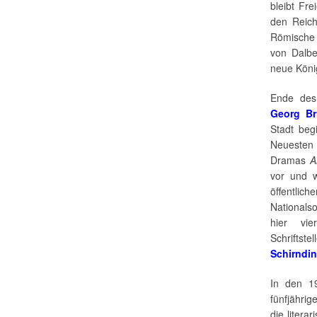
bleibt Fr
den Reich
Römische 
von Dalbe
neue Köni
Ende des
Georg Bri
Stadt beg
Neuesten
Dramas
A
vor und w
öffentli
Nationals
hier vi
Schriftst
Schirndi
In den 19
fünfjähri
die litera