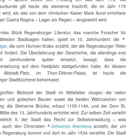
urkunde gilt heute die steinerne Inschrift, die im Jahr 179
gt wird, als das von dem römischen Kaiser Mark Aurel errichtete
ger Castra Regina – Lager am Regen – eingeweiht wird.
mtes Stück Regensburger Literatur, das manche Forscher für
ältesten Stadtsagen halten, spielt im 10. Jahrhundert: die
sage
, die vom Hunnen Krako erzählt, der die Regensburger Ritter
 fordert. Die Überlieferung der Geschichte, die allerdings erst
ei Jahrhunderte später einsetzt, besagt, dass die
ersetzung auf dem Haidplatz stattgefunden habe. An diesem
n Altstadt-Platz, im Thon-Dittmer-Palais, ist heute die
ger Stadtbücherei beheimatet.
roßen Blütezeit der Stadt im Mittelalter zeugen die vielen
hen und gotischen Bauten sowie die beiden Wahrzeichen von
g: die Steinerne Brücke, erbaut 1135-1146, und der Dom St.
 Mitte des 13. Jahrhunderts errichtet wird. Zur selben Zeit verleiht
iedrich II. der Stadt das Recht zur Selbstverwaltung – was
h auch den Chronisten
Johannes Aventinus
anzieht, der um
 Regensburg kommt und dort im Jahr 1534 verstirbt. Die Stadt