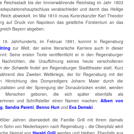
eie Reichsstadt bis der Immerwährende Reichstag im Jahr 1803
sdeputationshauptschluss verabschiedet und damit das Heilige
Reich abwickelt. Im Mai 1810 muss Kurerzkanzler Karl Theodor
rg auf Druck von Napoleon das geistliche Fürstentum an das
greich Bayern abgeben.
 19. Jahrhunderts, im Februar 1891, kommt in Regensburg
tting
zur Welt, der seine literarische Karriere auch in dieser
innt: Seine ersten Texte veröffentlicht er in den Regensburger
 Nachrichten, die Uraufführung seines heute verschollenen
n der Schwelle
findet am Regensburger Stadttheater statt. Kurz
ährend des Zweiten Weltkriegs, der für Regensburg mit der
chen Hinrichtung des Dompredigers Johann Maier durch die
ozialisten und der Sprengung der Donaubrücken endet, werden
er Menschen geboren, die sich später ebenfalls als
ellerinnen und Schriftsteller einen Namen machen:
Albert von
ng
,
Sandra Paretti
,
Benno Hurt
und
Eva Demski
.
50er Jahren übersiedelt die Familie Grill mit ihrem damals
gen Sohn von Niederbayern nach Regensburg – die Oberpfalz wird
rische Heimat von
Harald Grill
werden und bleiben. Ebenfalls aus