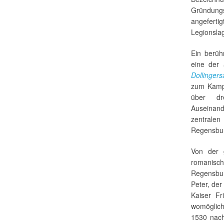
Gründungs
angeferti
Legionsla
Ein berüh
eine der 
Dollinger
zum Kampf
über dr
Auseinand
zentrale
Regensbur
Von der g
romanisc
Regensbur
Peter, der
Kaiser Fr
womöglic
1530 nach