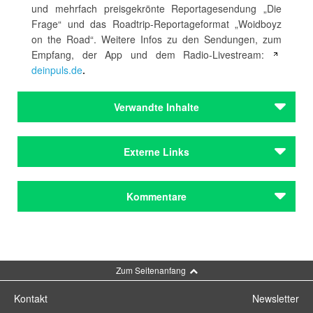
und mehrfach preisgekrönte Reportagesendung „Die
Frage“ und das Roadtrip-Reportageformat „Woidboyz
on the Road“. Weitere Infos zu den Sendungen, zum
Empfang, der App und dem Radio-Livestream:
deinpuls.de
.
Verwandte Inhalte
Autoren
Externe Links
Schley, Fridolin
Autoren
PULS
Kommentare
Schley, Fridolin
Homepage von Fatoni
Institutionen
Video zum Wettbewerb
Bayerischer Rundfunk
Kommentar schreiben
Institutionen
Zum Seitenanfang
Bayerischer Rundfunk
Kontakt
Newsletter
Städteporträts