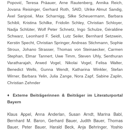
Popović, Teresa Präauer, Arne Rautenberg, Annika Reich,
Jovana Reisinger, Gerhard Roth, SAID, Ulrike Almut Sandig,
Àxel Sanjosé, Max Scharnigg, Silke Scheuermann, Barbara
Schibli, Kristina Schilke, Fridolin Schley, Christian Schloyer,
Nadja Schlüter, Wolf Peter Schnetz, Ingo Schulze, Géraldine
Schwarz, Leonhard F. Seidl, Lutz Seiler, Bernhard Setzwein,
Kerstin Specht, Christian Springer, Andreas Stichmann, Sophie
Stroux, Johano Strasser, Thomas von Steinaecker, Carmen
Stephan, Elmar Tannert, Uwe Timm, Steven Uhly, Senthuran
Varatharajah, Arwed Vogel, Nikolai Vogel, Felisa Walter,
Benedict Wells, Gunna Wendt, Katharina Winkler, Stefan
Wirner, Barbara Yelin, Julia Zange, Nora Zapf, Sabine Zaplin,
Christian Zehnder
♦ Externe Beiträgerinnen & Beiträger im Literaturportal
Bayern
Klaus Appel, Anna Anderlan, Susan Arndt, Marina Babl,
Bernhard M. Baron, Gerhard Bauer, Judith Bauer, Thomas
Bauer, Peter Bauer, Harald Beck, Anja Behringer, Yoshio