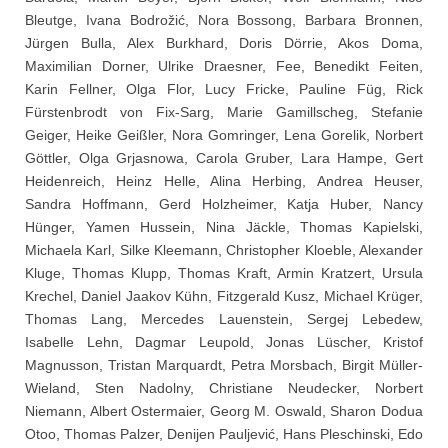
Bleutge, Ivana Bodrožić, Nora Bossong, Barbara Bronnen,
Jürgen Bulla, Alex Burkhard, Doris Dörrie, Akos Doma,
Maximilian Dorner, Ulrike Draesner, Fee, Benedikt Feiten,
Karin Fellner, Olga Flor, Lucy Fricke, Pauline Füg, Rick
Fürstenbrodt von Fix-Sarg, Marie Gamillscheg, Stefanie
Geiger, Heike Geißler, Nora Gomringer, Lena Gorelik, Norbert
Göttler, Olga Grjasnowa, Carola Gruber, Lara Hampe, Gert
Heidenreich, Heinz Helle, Alina Herbing, Andrea Heuser,
Sandra Hoffmann, Gerd Holzheimer, Katja Huber, Nancy
Hünger, Yamen Hussein, Nina Jäckle, Thomas Kapielski,
Michaela Karl, Silke Kleemann, Christopher Kloeble, Alexander
Kluge, Thomas Klupp, Thomas Kraft, Armin Kratzert, Ursula
Krechel, Daniel Jaakov Kühn, Fitzgerald Kusz, Michael Krüger,
Thomas Lang, Mercedes Lauenstein, Sergej Lebedew,
Isabelle Lehn, Dagmar Leupold, Jonas Lüscher, Kristof
Magnusson, Tristan Marquardt, Petra Morsbach, Birgit Müller-
Wieland, Sten Nadolny, Christiane Neudecker, Norbert
Niemann, Albert Ostermaier, Georg M. Oswald, Sharon Dodua
Otoo, Thomas Palzer, Denijen Pauljević, Hans Pleschinski, Edo