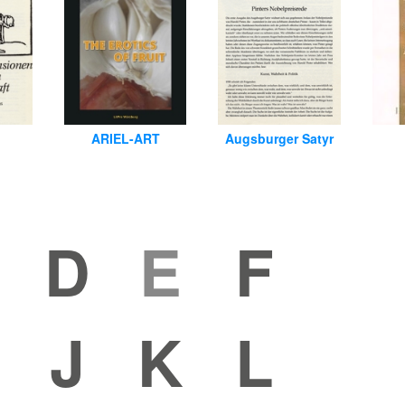
ARIEL-ART
Augsburger Satyr
D
E
F
J
K
L