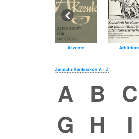
Akzente
Arbitrium
Zeitschriftenlexikon
A - Z
A
B
C
G
H
I