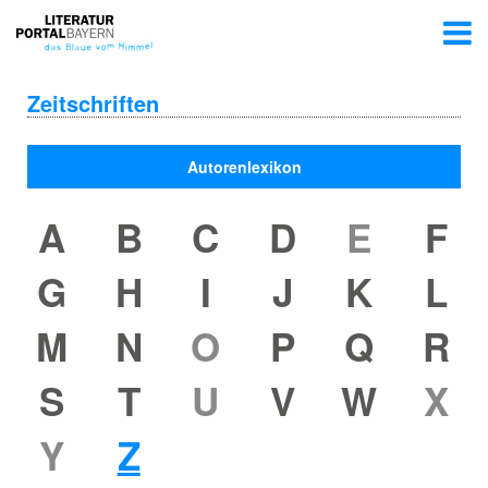
Zeitschriften
Autorenlexikon
A
B
C
D
E
F
G
H
I
J
K
L
M
N
O
P
Q
R
S
T
U
V
W
X
Y
Z