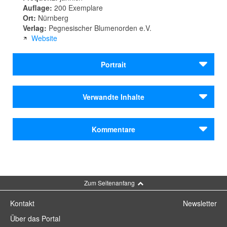
Auflage:
200 Exemplare
Ort:
Nürnberg
Verlag:
Pegnesischer Blumenorden e.V.
Website
Portrait
BLATTWERK
Verwandte Inhalte
Das BLATTWERK ist die jährlich herausgegebene
Autoren
Kommentare
Literaturzeitschrift des
Pegnesischen Blumenordens
.
Autenrieth, Norbert
Görlach, Axel
Es erteilt Stimmen einer literarischen Landschaft das
Lösel, Michael
Wort, die sich kaum erkunden lässt. Die Redaktion
Noel, Vincent E.
Kommentar schreiben
entscheidet sich bewusst gegen strenge Vorgaben und
Spohr, Antonia
spricht stattdessen eine Einladung zum freien Schreiben
Zum Seitenanfang
aus, um eine literarische Spur aufnehmen zu können.
Autoren
Kontakt
Newsletter
Autenrieth, Norbert
Inhalt und Aufbau
Görlach, Axel
Über das Portal
Lösel, Michael