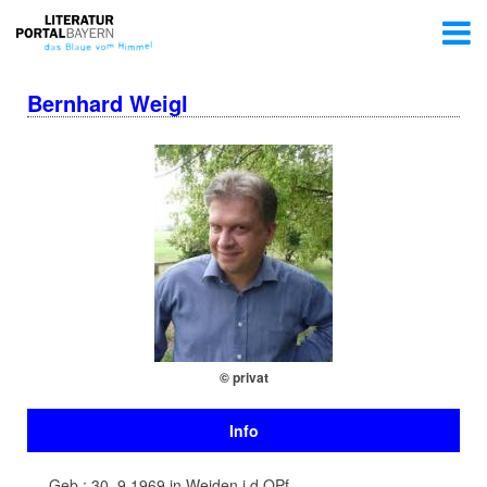
Bernhard Weigl
© privat
Info
Geb.: 30. 9.1969 in Weiden i.d.OPf.