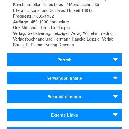
Kunst und öffentliches Leben / Monatsschrift für
Literatur, Kunst und Sozialpolitik (seit 1891)
Frequenz:
1885-1902
Auflage:
450-1000 Exemplare
Ort:
München, Dresden, Leipzig
Verlag:
Selbstverlag, Leipziger Verlag Wilhelm Friedrich,
Verlagsbuchhandlung Hermann Haacke Leipzig, Verlag
Bruns, E. Pierson-Verlag Dresden
Portrait
Die Gesellschaft
Verwandte Inhalte
Autoren
Realistische Wochenschrift für
Sekundärliteratur
Bierbaum, Otto Julius
Literatur, Kunst und öffentliches
Conrad, Michael Georg
Croissant-Rust, Anna
Leben / Monatsschrift für Literatur,
Agnes Strieder: „Die Gesellschaft“ - Eine kritische
Externe Links
Halbe, Max
Auseinandersetzung mit der Zeitschrift der frühen
Kunst und Sozialpolitik (seit 1891)
Heyse, Paul
Naturalisten. Frankfurt am Main 1985.