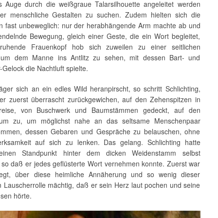
es Auge durch die weißgraue Talarsilhouette angeleitet werden
ier menschliche Gestalten zu suchen. Zudem hielten sich die
en fast unbeweglich: nur der herabhängende Arm machte ab und
endelnde Bewegung, gleich einer Geste, die ein Wort begleitet,
ruhende Frauenkopf hob sich zuweilen zu einer seitlichen
 um dem Manne ins Antlitz zu sehen, mit dessen Bart- und
Gelock die Nachtluft spielte.
ger sich an ein edles Wild heranpirscht, so schritt Schlichting,
r zuerst überrascht zurückgewichen, auf den Zehenspitzen in
reise, von Buschwerk und Baumstämmen gedeckt, auf den
um zu, um möglichst nahe an das seltsame Menschenpaar
ommen, dessen Gebaren und Gespräche zu belauschen, ohne
rksamkeit auf sich zu lenken. Das gelang. Schlichting hatte
seinen Standpunkt hinter dem dicken Weidenstamm selbst
 so daß er jedes geflüsterte Wort vernehmen konnte. Zuerst war
regt, über diese heimliche Annäherung und so wenig dieser
n Lauscherrolle mächtig, daß er sein Herz laut pochen und seine
sen hörte.