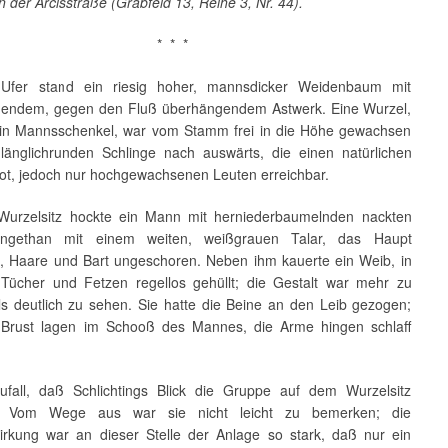
n der Arcisstraße (Grabfeld 13, Reihe 3, Nr. 44).
* * *
Ufer stand ein riesig hoher, mannsdicker Weidenbaum mit
dendem, gegen den Fluß überhängendem Astwerk. Eine Wurzel,
ein Mannsschenkel, war vom Stamm frei in die Höhe gewachsen
 länglichrunden Schlinge nach auswärts, die einen natürlichen
bot, jedoch nur hochgewachsenen Leuten erreichbar.
urzelsitz hockte ein Mann mit herniederbaumelnden nackten
ngethan mit einem weiten, weißgrauen Talar, das Haupt
, Haare und Bart ungeschoren. Neben ihm kauerte ein Weib, in
Tücher und Fetzen regellos gehüllt; die Gestalt war mehr zu
als deutlich zu sehen. Sie hatte die Beine an den Leib gezogen;
Brust lagen im Schooß des Mannes, die Arme hingen schlaff
fall, daß Schlichtings Blick die Gruppe auf dem Wurzelsitz
. Vom Wege aus war sie nicht leicht zu bemerken; die
irkung war an dieser Stelle der Anlage so stark, daß nur ein