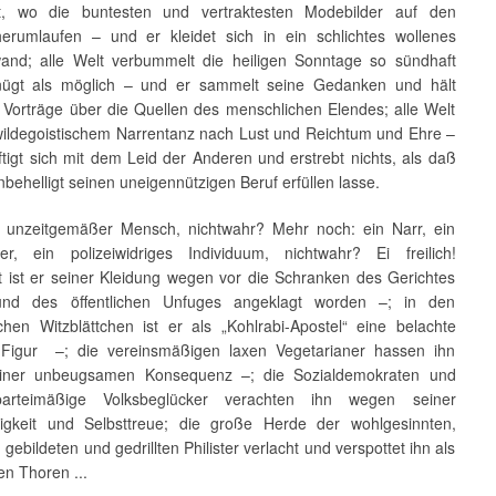
dt, wo die buntesten und vertraktesten Modebilder auf den
erumlaufen – und er kleidet sich in ein schlichtes wollenes
and; alle Welt verbummelt die heiligen Sonntage so sündhaft
nügt als möglich – und er sammelt seine Gedanken und hält
e Vorträge über die Quellen des menschlichen Elendes; alle Welt
 wildegoistischem Narrentanz nach Lust und Reichtum und Ehre –
tigt sich mit dem Leid der Anderen und erstrebt nichts, als daß
behelligt seinen uneigennützigen Beruf erfüllen lasse.
 unzeitgemäßer Mensch, nichtwahr? Mehr noch: ein Narr, ein
ber, ein polizeiwidriges Individuum, nichtwahr? Ei freilich!
t ist er seiner Kleidung wegen vor die Schranken des Gerichtes
und des öffentlichen Unfuges angeklagt worden –; in den
ichen Witzblättchen ist er als „Kohlrabi-Apostel“ eine belachte
Figur –; die vereinsmäßigen laxen Vegetarianer hassen ihn
iner unbeugsamen Konsequenz –; die Sozialdemokraten und
arteimäßige Volksbeglücker verachten ihn wegen seiner
gkeit und Selbsttreue; die große Herde der wohlgesinnten,
gebildeten und gedrillten Philister verlacht und verspottet ihn als
en Thoren ...