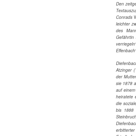
Den zeitg
Textauszu
Conrads
leichter 
des Manne
Gefährtin 
verriegeln
Effenbach“
Diefenbac
Atzinger 
der Mutter
sie 1878 a
auf einem 
heiratete
die sozia
bis 1888 
Steinbru
Diefenbac
erbittert