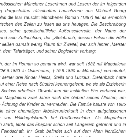
enössischen Münchner Leserinnen und Lesern der im folgenden
g dargestellten rätselhaften Lauschzene aus Michael Georg
Was die Isar rauscht: Münchener Roman
(1887) fiel es erheblich
zwischen den Zeilen zu lesen als uns heutigen. Die Beschreibung
s, seine gesellschaftliche Außenseiterrolle, der Name der
und sein Zufluchtsort, der „Steinbruch, dessen Felsen die Hölle
“ ließen damals wenig Raum für Zweifel, wer sich hinter „Meister
, dem Talarträger, und seiner Begleiterin verbarg:
h, der im Roman so genannt wird, war seit 1882 mit Magdalena
(*26.6.1853 in Osterhofen; †19.9.1890 in München) verheiratet,
 seiner drei Kinder Helios, Stella und Lucidus. Diefenbach hatte
uf einer Reise nach Südtirol kennengelernt, wo sie als Erzieherin
Schloss arbeitete. Obwohl ihm die Institution Ehe verhasst war,
 er Magdalena zwei Jahre nach der Geburt seines Ältesten, um
le Ächtung der Kinder zu vermeiden. Die Familie hauste von 1885
in einer ehemaligen Arbeiterunterkunft in dem aufgelassenen
ch von Höllriegelskreuth bei Großhesselohe. Als Magdalena
h starb, lebte das Ehepaar schon seit Längerem getrennt und in
er Feindschaft. Ihr Grab befindet sich auf dem Alten Nördlichen