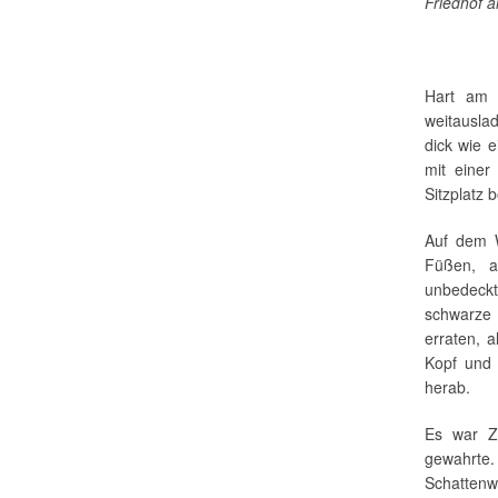
Friedhof a
Hart am 
weitausla
dick wie 
mit einer
Sitzplatz 
Auf dem W
Füßen, a
unbedeckt
schwarze 
erraten, 
Kopf und 
herab.
Es war Zu
gewahrte
Schattenw