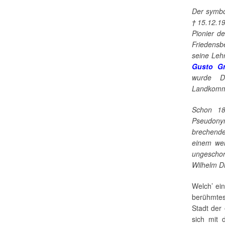
Der symbo
†15.12.19
Pionier d
Friedens
seine Leh
Gusto Gr
wurde D
Landkommu
Schon 18
Pseudony
brechende
einem wei
ungeschor
Wilhelm D
Welch’ ei
berühmtes
Stadt der
sich mit 