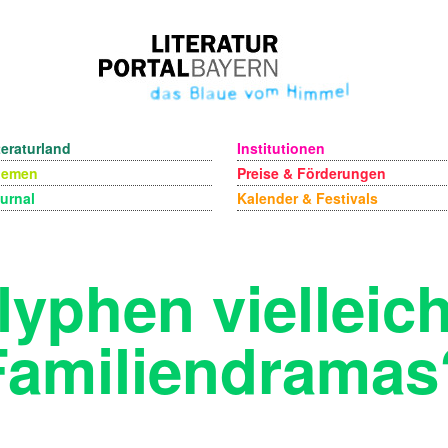
teraturland
Institutionen
hemen
Preise & Förderungen
urnal
Kalender & Festivals
lyphen vielleich
Familiendramas