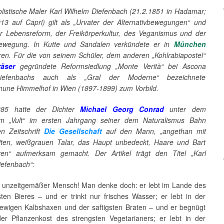
listische Maler Karl Wilhelm Diefenbach (21.2.1851 in Hadamar;
13 auf Capri) gilt als „Urvater der Alternativbewegungen“ und
er Lebensreform, der Freikörperkultur, des Veganismus und der
bewegung. In Kutte und Sandalen verkündete er in
München
ren. Für die von seinem Schüler, dem anderen „Kohlrabiapostel“
äser
gegründete Reformsiedlung „Monte Verità“ bei Ascona
iefenbachs auch als „Gral der Moderne“ bezeichnete
ne Himmelhof in Wien (1897-1899) zum Vorbild.
85 hatte der Dichter
Michael Georg Conrad
unter dem
m „Vult“ im ersten Jahrgang seiner dem Naturalismus Bahn
n Zeitschrift
Die Gesellschaft
auf den Mann, „angethan mit
ten, weißgrauen Talar, das Haupt unbedeckt, Haare und Bart
en“ aufmerksam gemacht. Der Artikel trägt den Titel „Karl
iefenbach“:
n unzeitgemäßer Mensch! Man denke doch: er lebt im Lande des
ten Bieres – und er trinkt nur frisches Wasser; er lebt in der
 ewigen Kalbshaxen und der saftigsten Braten – und er begnügt
der Pflanzenkost des strengsten Vegetarianers; er lebt in der