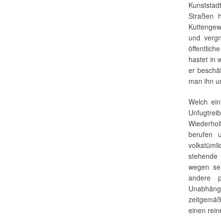
Kunststa
Straßen h
Kuttengew
und verg
öffentlich
hastet in
er beschäf
man ihn un
Welch ein
Unfugtrei
Wiederhol
berufen 
volkstüml
stehende 
wegen se
andere p
Unabhängi
zeitgemäß 
einen rein