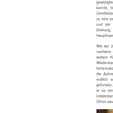
gewitzigt
konnte, h
Umrißlini
zu eine p
und der 
Drehung,
Haupthaar-
Wie der Jä
nachdem e
weitem K
Weidenba
heranzuk
die Aufme
endlich 
gefunden,
er so er
indiskrete
Ohren sau