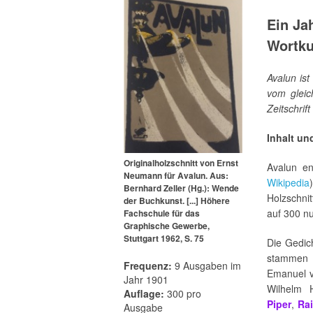
Ein Ja
Wortku
Avalun ist
vom gleic
Zeitschrif
Inhalt un
Originalholzschnitt von Ernst
Avalun en
Neumann für Avalun. Aus:
Wikipedia
Bernhard Zeller (Hg.): Wende
Holzschnit
der Buchkunst. [...] Höhere
auf 300 n
Fachschule für das
Graphische Gewerbe,
Stuttgart 1962, S. 75
Die Gedic
stammen 
Frequenz:
9 Ausgaben im
Emanuel 
Jahr 1901
Wilhelm 
Auflage:
300 pro
Piper
,
Rai
Ausgabe