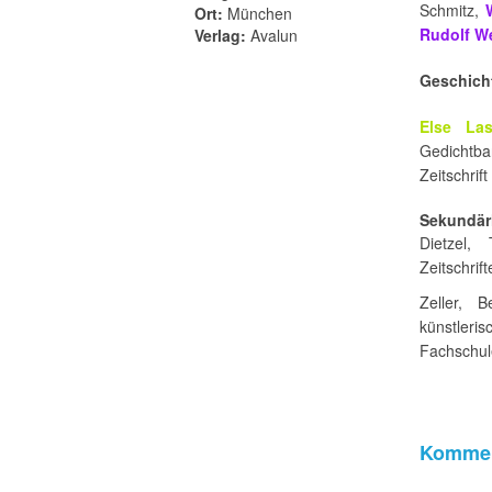
Schmitz,
Ort:
München
Rudolf W
Verlag:
Avalun
Geschich
Else Las
Gedichtb
Zeitschrif
Sekundärl
Dietzel,
Zeitschrif
Zeller, 
künstler
Fachschul
Kommen