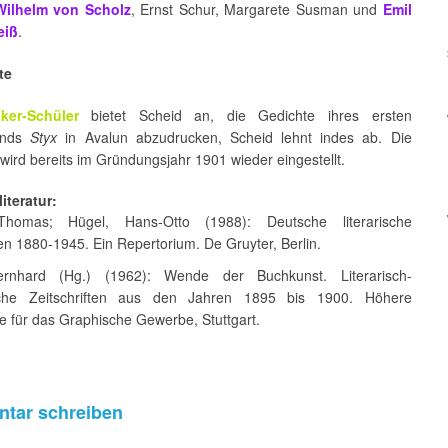
Wilhelm von Scholz
, Ernst Schur, Margarete Susman und
Emil
eiß
.
te
ker-Schüler
bietet Scheid an, die Gedichte ihres ersten
ands
Styx
in Avalun abzudrucken, Scheid lehnt indes ab. Die
t wird bereits im Gründungsjahr 1901 wieder eingestellt.
iteratur:
 Thomas; Hügel, Hans-Otto (1988): Deutsche literarische
ten 1880-1945. Ein Repertorium. De Gruyter, Berlin.
Bernhard (Hg.) (1962): Wende der Buchkunst. Literarisch-
ische Zeitschriften aus den Jahren 1895 bis 1900. Höhere
e für das Graphische Gewerbe, Stuttgart.
tar schreiben