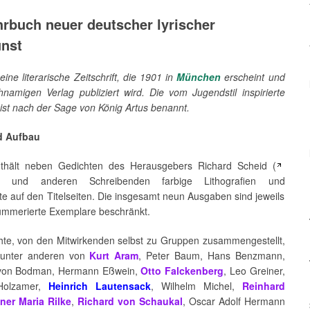
hrbuch neuer deutscher lyrischer
nst
 eine literarische Zeitschrift, die 1901 in
München
erscheint und
hnamigen Verlag publiziert wird. Die vom Jugendstil inspirierte
t ist nach der Sage von König Artus benannt.
d Aufbau
thält neben Gedichten des Herausgebers Richard Scheid (
) und anderen Schreibenden farbige Lithografien und
te auf den Titelseiten. Die insgesamt neun Ausgaben sind jeweils
ummerierte Exemplare beschränkt.
hte, von den Mitwirkenden selbst zu Gruppen zusammengestellt,
unter anderen von
Kurt Aram
, Peter Baum, Hans Benzmann,
von Bodman, Hermann Eßwein,
Otto Falckenberg
, Leo Greiner,
Holzamer,
Heinrich Lautensack
, Wilhelm Michel,
Reinhard
ner Maria Rilke
,
Richard von Schaukal
, Oscar Adolf Hermann