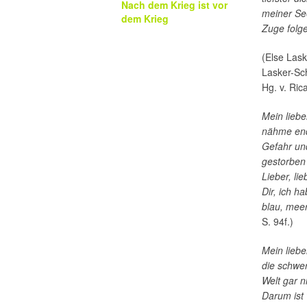
Nach dem Krieg ist vor
meiner See
dem Krieg
Zuge folg
(Else Las
Lasker-Sch
Hg. v. Ric
Mein liebe
nähme endl
Gefahr und
gestorben 
Lieber, lie
Dir, ich h
blau, meer
S. 94f.)
Mein liebe
die schwer
Welt gar n
Darum ist 