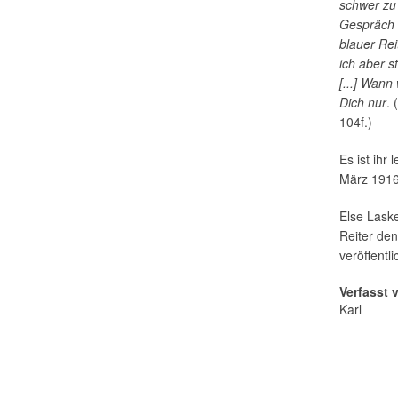
schwer zu 
Gespräch m
blauer Reit
ich aber 
[...] Wan
Dich nur
. 
104f.)
Es ist ihr
März 1916
Else Laske
Reiter d
veröffentl
Verfasst 
Karl