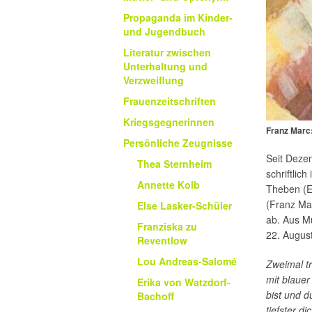
Propaganda im Kinder-
und Jugendbuch
Literatur zwischen
Unterhaltung und
Verzweiflung
Frauenzeitschriften
Kriegsgegnerinnen
Franz Marc:
Persönliche Zeugnisse
Seit Deze
Thea Sternheim
schriftlic
Annette Kolb
Theben (E
(Franz Ma
Else Lasker-Schüler
ab. Aus Mü
Franziska zu
22. Augus
Reventlow
Lou Andreas-Salomé
Zweimal t
mit blauer
Erika von Watzdorf-
bist und d
Bachoff
tiefster d