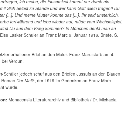
ertragen, ich meine, die Einsamkeit kommt nur durch ein
it Sich Selbst zu Stande und wer kann Gott allein tragen!! Du
er [...]. Und meine Mutter konnte das [...]. Ihr seid unsterblich,
sterbe fortwährend und lebe wieder auf, müde vom Wechselspiel.
n wirst Du aus dem Krieg kommen? In München denkt man an
(Else Lasker Schüler an Franz Marc 9. Januar 1916. Briefe, S.
 letzter erhaltener Brief an den Maler. Franz Marc starb am 4.
 bei Verdun.
r-Schüler jedoch schuf aus den Briefen Jussufs an den Blauen
en Roman
Der Malik
, der 1919 im Gedenken an Franz Marc
icht wurde.
von:
Monacensia Literaturarchiv und Bibliothek / Dr. Michaela