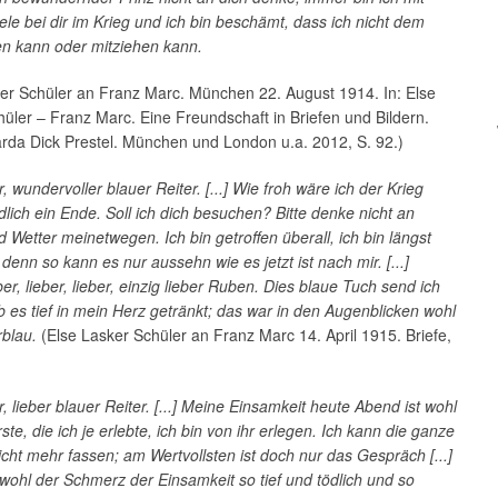
le bei dir im Krieg und ich bin beschämt, dass ich nicht dem
en kann oder mitziehen kann.
ker Schüler an Franz Marc. München 22. August 1914. In: Else
üler – Franz Marc. Eine Freundschaft in Briefen und Bildern.
arda Dick Prestel. München und London u.a. 2012, S. 92.)
r, wundervoller blauer Reiter. [...] Wie froh wäre ich der Krieg
ich ein Ende. Soll ich dich besuchen? Bitte denke nicht an
 Wetter meinetwegen. Ich bin getroffen überall, ich bin längst
denn so kann es nur aussehn wie es jetzt ist nach mir. [...]
ber, lieber, lieber, einzig lieber Ruben. Dies blaue Tuch send ich
ab es tief in mein Herz getränkt; das war in den Augenblicken wohl
blau.
(Else Lasker Schüler an Franz Marc 14. April 1915. Briefe,
r, lieber blauer Reiter. [...] Meine Einsamkeit heute Abend ist wohl
ste, die ich je erlebte, ich bin von ihr erlegen. Ich kann die ganze
icht mehr fassen; am Wertvollsten ist doch nur das Gespräch [...]
wohl der Schmerz der Einsamkeit so tief und tödlich und so