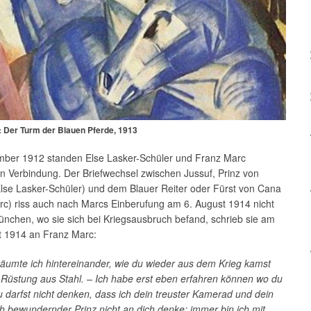
 Der Turm der Blauen Pferde, 1913
mber 1912 standen Else Lasker-Schüler und Franz Marc
h in Verbindung. Der Briefwechsel zwischen Jussuf, Prinz von
lse Lasker-Schüler) und dem Blauer Reiter oder Fürst von Cana
rc) riss auch nach Marcs Einberufung am 6. August 1914 nicht
nchen, wo sie sich bei Kriegsausbruch befand, schrieb sie am
t 1914 an Franz Marc:
räumte ich hintereinander, wie du wieder aus dem Krieg kamst
 Rüstung aus Stahl. – Ich habe erst eben erfahren können wo du
u darfst nicht denken, dass ich dein treuster Kamerad und dein
ich bewundernder Prinz nicht an dich denke; immer bin ich mit