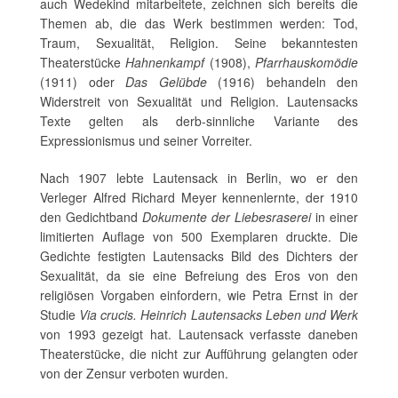
auch Wedekind mitarbeitete, zeichnen sich bereits die
Themen ab, die das Werk bestimmen werden: Tod,
Traum, Sexualität, Religion. Seine bekanntesten
Theaterstücke
Hahnenkampf
(1908),
Pfarrhauskomödie
(1911) oder
Das Gelübde
(1916) behandeln den
Widerstreit von Sexualität und Religion. Lautensacks
Texte gelten als derb-sinnliche Variante des
Expressionismus und seiner Vorreiter.
Nach 1907 lebte Lautensack in Berlin, wo er den
Verleger Alfred Richard Meyer kennenlernte, der 1910
den Gedichtband
Dokumente der Liebesraserei
in einer
limitierten Auflage von 500 Exemplaren druckte. Die
Gedichte festigten Lautensacks Bild des Dichters der
Sexualität, da sie eine Befreiung des Eros von den
religiösen Vorgaben einfordern, wie Petra Ernst in der
Studie
Via
crucis. Heinrich Lautensacks Leben und Werk
von 1993 gezeigt hat. Lautensack verfasste daneben
Theaterstücke, die nicht zur Aufführung gelangten oder
von der Zensur verboten wurden.