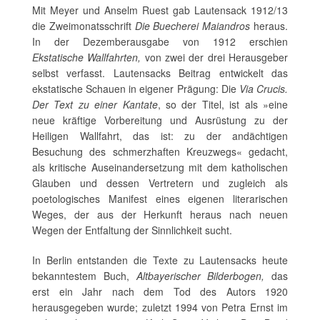
Mit Meyer und Anselm Ruest gab Lautensack 1912/13
die Zweimonatsschrift
Die Buecherei Maiandros
heraus.
In der Dezemberausgabe von 1912 erschien
Ekstatische Wallfahrten,
von zwei der drei Herausgeber
selbst verfasst. Lautensacks Beitrag entwickelt das
ekstatische Schauen in eigener Prägung: Die
Via Crucis.
Der Text zu einer Kantate
, so der Titel, ist als »eine
neue kräftige Vorbereitung und Ausrüstung zu der
Heiligen Wallfahrt, das ist: zu der andächtigen
Besuchung des schmerzhaften Kreuzwegs« gedacht,
als kritische Auseinandersetzung mit dem katholischen
Glauben und dessen Vertretern und zugleich als
poetologisches Manifest eines eigenen literarischen
Weges, der aus der Herkunft heraus nach neuen
Wegen der Entfaltung der Sinnlichkeit sucht.
In Berlin entstanden die Texte zu Lautensacks heute
bekanntestem Buch,
Altbayerischer Bilderbogen,
das
erst ein Jahr nach dem Tod des Autors 1920
herausgegeben wurde; zuletzt 1994 von Petra Ernst im