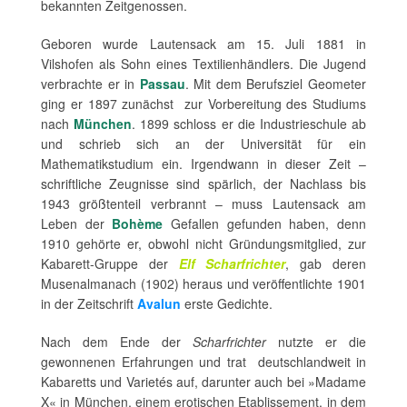
bekannten Zeitgenossen.
Geboren wurde Lautensack am 15. Juli 1881 in
Vilshofen als Sohn eines Textilienhändlers. Die Jugend
verbrachte er in
Passau
. Mit dem Berufsziel Geometer
ging er 1897 zunächst zur Vorbereitung des Studiums
nach
München
. 1899 schloss er die Industrieschule ab
und schrieb sich an der Universität für ein
Mathematikstudium ein. Irgendwann in dieser Zeit –
schriftliche Zeugnisse sind spärlich, der Nachlass bis
1943 größtenteil verbrannt – muss Lautensack am
Leben der
Bohème
Gefallen gefunden haben, denn
1910 gehörte er, obwohl nicht Gründungsmitglied, zur
Kabarett-Gruppe der
Elf Scharfrichter
, gab deren
Musenalmanach (1902) heraus und veröffentlichte 1901
in der Zeitschrift
Avalun
erste Gedichte.
Nach dem Ende der
Scharfrichter
nutzte er die
gewonnenen Erfahrungen und trat deutschlandweit in
Kabaretts und Varietés auf, darunter auch bei »Madame
X« in München, einem erotischen Etablissement, in dem