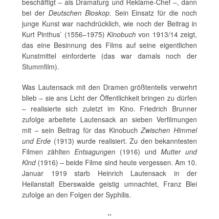
beschäftigt – als Dramaturg und Reklame-Chef –, dann
bei der
Deutschen Bioskop.
Sein Einsatz für die noch
junge Kunst war nachdrücklich, wie noch der Beitrag in
Kurt Pinthus’ (1556–1975)
Kinobuch
von 1913/14 zeigt,
das eine Besinnung des Films auf seine eigentlichen
Kunstmittel einforderte (das war damals noch der
Stummfilm).
Was Lautensack mit den Dramen größtenteils verwehrt
blieb – sie ans Licht der Öffentlichkeit bringen zu dürfen
– realisierte sich zuletzt im Kino. Friedrich Brunner
zufolge arbeitete Lautensack an sieben Verfilmungen
mit – sein Beitrag für das Kinobuch
Zwischen Himmel
und Erde
(1913) wurde realisiert. Zu den bekanntesten
Filmen zählten
Entsagungen
(1916) und
Mutter
und
Kind
(1916) – beide Filme sind heute vergessen. Am 10.
Januar 1919 starb Heinrich Lautensack in der
Heilanstalt Eberswalde geistig umnachtet, Franz Blei
zufolge an den Folgen der Syphilis.
**