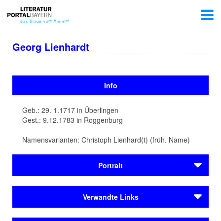
Georg Lienhardt
Info
Geb.: 29. 1.1717 in Überlingen
Gest.: 9.12.1783 in Roggenburg
Namensvarianten: Christoph Lienhard(t) (früh. Name)
Portrait
Christoph Conrad Xaver Lienhardt (1717-1783) gilt als
Verwandte Links
der bedeutendste Abt in der Geschichte der Reichsabtei
Roggenburg und als großer Literat. Mit einer die