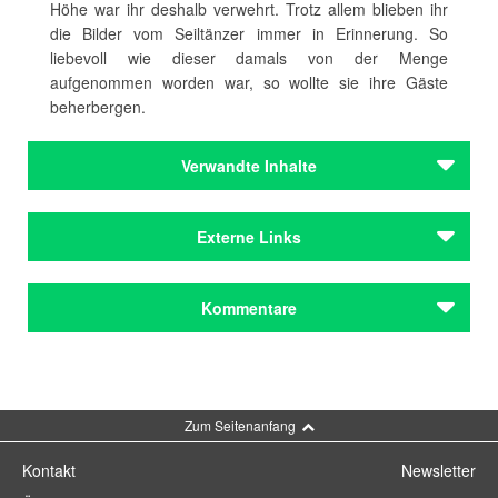
Höhe war ihr deshalb verwehrt. Trotz allem blieben ihr
die Bilder vom Seiltänzer immer in Erinnerung. So
liebevoll wie dieser damals von der Menge
aufgenommen worden war, so wollte sie ihre Gäste
beherbergen.
Verwandte Inhalte
Autoren
Externe Links
Stauner, Gerda
Autoren
Zur Homepage der Autorin
Kommentare
Stauner, Gerda
Gerda Stauner auf Facebook
Preise & Förderungen
Gerda Stauner im SüdOst-Verlag
Kultur- und Förderpreis der Stadt Regensburg
Kommentar schreiben
Thema Gerda Stauner bei Onetz
Preise & Förderungen
Zum Seitenanfang
TVA-Mediathek-Video zu Gerda Stauner
Kultur- und Förderpreis der Stadt Regensburg
Kontakt
Newsletter
Städteporträts