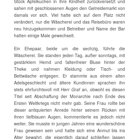
Stück Apfelkuchen in ihre Kindheit zurückversetzt und
sahen mit geschlossenen Augen den Getreidemarkt von
damals vor sich. Viel hatte sich auf dem Platz nicht
verändert, nur die Wäscherei und das Reisebüro waren
neu hinzugekommen und Betreiber und Name der Bar
hatten einige Male gewechselt.
Ein Ehepaar, beide um die sechzig, führte die
Wäscherei. Sie standen jeden Tag, außer sonntags, mit
gestärktem Hemd und faltenfreier Bluse hinter der
Theke und nahmen Kleidung oder Tisch- und
Bettwäsche entgegen. Er stammte aus einem alten
Adelsgeschlecht und ältere Kundinnen sprachen ihn
stets ehrfurchtsvoll mit
Herr Graf
an, obwohl es diesen
Titel seit Abschaffung der Monarchie nach Ende des
Ersten Weltkriegs nicht mehr gab. Seine Frau rollte bei
dieser antiquierten Anrede hinter seinem Rücken mit
ihren tiefblauen Augen, kommentierte es jedoch nicht
weiter. Sie musste in jungen Jahren eine wunderschöne
Frau gewesen sein und hatte sich eine Anmut bis ins
Alter bewahrt, die eigentlich darauf schließen lassen