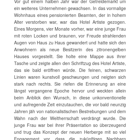
Vor gut einem halben Jahr war der Getreidemarkt um
ein weiteres Unternehmen gewachsen. In das vormalige
Wohnhaus eines pensionierten Beamten, der in hohem
Alter verstorben war, war das Hotel Artiste gezogen.
Eines Morgens, vier Monate vorher, war eine junge Frau
mit roten Locken und braunen, vor Freude strahlenden
Augen von Haus zu Haus gewandert und hatte sich den
Anwohnern als neue Besitzerin des zitronengelben
Hauses vorgestellt. Sie holte eine Mappe aus ihrer
Tasche und zeigte allen den Schriftzug des Hotel Artiste,
das sie bald eröffnen würde. Die feinen, schwarzen
Linien waren kunstvoll geschwungen und neigten sich
stark nach rechts. Sie riefen die Erinnerung an eine
längst vergangene Epoche hervor und weckten allein
beim Anblick den Wunsch, in diese unkonventionelle
und aufregende Zeit einzutauchen, die vor bald neunzig
Jahren jäh von nationalistischen Bestrebungen und dem
Wahn nach der Weltherrschaft verdrängt wurde. Die
junge Frau war bei ihrer Präsentation so überzeugend
und trug das Konzept der neuen Herberge mit so viel
Engagement vor, dass die zukünftigen Nachbarn