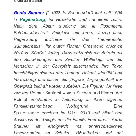
© Gerda Stauner
Gerda Stauner
(* 1973 in Seubersdorf)
lebt seit 1999
in
Regensburg
, ist verheiratet und hat einen Sohn.
Nach dem Abitur studierte sie in Rosenheim
Betriebswirtschaft. Zeitgleich mit ihrem Umzug nach
Regensburg eröffnete sie das Themenhotel
„Künstlerhaus“. Ihr erster Roman
Grasmond
erschien
2016 im SüdOst Verlag. Darin setzt sich die Autorin mit
den Auswirkungen des Zweiten Weltkriegs auf die
Menschen in der Oberpfalz auseinander. Ihre Texte
beschäftigen sich mit den Themen Heimat, Identität und
Vertreibung und lassen die jüngere Vergangenheit der
Oberpfalz bildhaft wieder aufleben. Die Figuren für ihren
zweiten Roman
Sauforst – Vom Suchen und Finden der
Heimat
entstanden in Anlehnung an ihren eigenen
Familienstammbaum.
Wolfsgrund – Eine
Spurensuche
erschien im März 2019 und bildet den
Abschluss der Trilogie um die Familie Beerbauer. Gerda
Stauner ist erfolgreich mit unterschiedlichen
Leseformaten an Schulen, Bibliotheken und bei