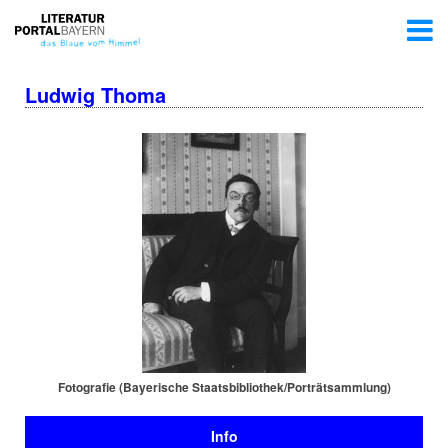
Ludwig Thoma
Fotografie (Bayerische Staats­bi­blio­thek/Por­trät­samm­lung)
Info