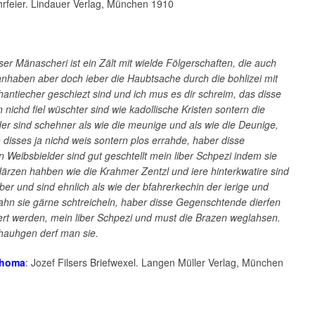
hrfeier. Lindauer Verlag, München 1910
er Mänascheri ist ein Zält mit wielde Fölgerschaften, die auch
 anhaben aber doch ieber die Haubtsache durch die bohlizei mit
antiecher geschiezt sind und ich mus es dir schreim, das disse
nichd fiel wüschter sind wie kadollische Kristen sontern die
er sind schehner als wie die meunige und als wie die Deunige,
 disses ja nichd weis sontern plos errahde, haber disse
 Weibsbielder sind gut geschtellt mein liber Schpezi indem sie
ärzen hahben wie die Krahmer Zentzl und iere hinterkwatire sind
iber und sind ehnlich als wie der bfahrerkechin der ierige und
hn sie gärne schtreicheln, haber disse Gegenschtende dierfen
ert werden, mein liber Schpezi und must die Brazen weglahsen.
hauhgen derf man sie.
Thoma
: Jozef Filsers Briefwexel. Langen Müller Verlag, München