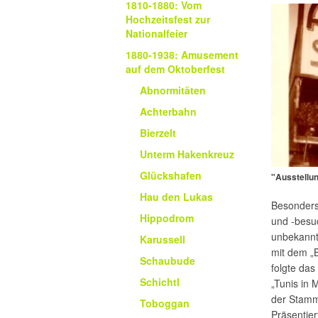
1810-1880: Vom
Hochzeitsfest zur
Nationalfeier
1880-1938: Amusement
auf dem Oktoberfest
Abnormitäten
Achterbahn
Bierzelt
Unterm Hakenkreuz
Glückshafen
"Ausstellu
Hau den Lukas
Besonders 
Hippodrom
und -besu
unbekannte
Karussell
mit dem „
Schaubude
folgte da
Schichtl
„Tunis in 
der Stamm
Toboggan
Präsentier