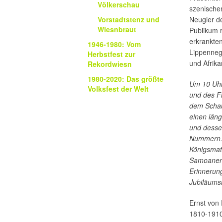
Völkerschau
szenischen
Neugier de
Vorstadtstenz und
Wiesnbraut
Publikum r
erkrankten
1946-1980: Vom
Lippennege
Herbstfest zur
und Afrika
Rekordwiesn
1980-2020: Das größte
Um 10 Uhr
Volksfest der Welt
und des Fl
dem Schau
einen län
und dessen
Nummern.
Königsmat
Samoaner l
Erinnerun
Jubiläums
Ernst von
1810-1910 