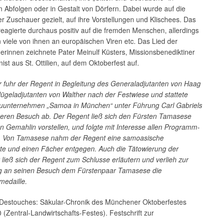
 Abfolgen oder in Gestalt von Dörfern. Dabei wurde auf die
r Zuschauer gezielt, auf ihre Vorstellungen und Klischees. Das
eagierte durchaus positiv auf die fremden Menschen, allerdings
 viele von ihnen an europäischen Viren etc. Das Lied der
rinnen zeichnete Pater Meinulf Küsters, Missionsbenediktiner
nist aus St. Ottilien, auf dem Oktoberfest auf.
 fuhr der Regent in Begleitung des Generaladjutanten von Haag
ügeladjutanten von Walther nach der Festwiese und stattete
unternehmen „Samoa in München“ unter Führung Carl Gabriels
geren Besuch ab. Der Regent ließ sich den Fürsten Tamasese
 Gemahlin vorstellen, und folgte mit Interesse allen Programm-
 Von Tamasese nahm der Regent eine samoasische
te und einen Fächer entgegen. Auch die Tätowierung der
ieß sich der Regent zum Schlusse erläutern und verlieh zur
g an seinen Besuch dem Fürstenpaar Tamasese die
medaille.
 Destouches: Säkular-Chronik des Münchener Oktoberfestes
(Zentral-Landwirtschafts-Festes). Festschrift zur