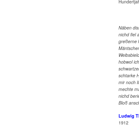
Hundertja
Näben diss
nichd fiel
greßerne h
Mäntschen 
Weibsbield
hobwol ich
schwartzen
schtarke H
mir noch l
mechte ma
nichd beri
Bloß ansc
Ludwig 
1912