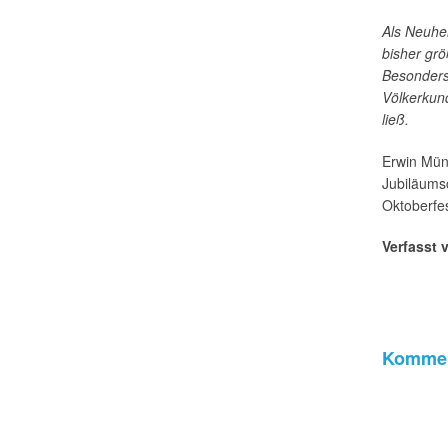
Als Neuhei
bisher grö
Besonders
Völkerkun
ließ.
Erwin Münz
Jubiläumsc
Oktoberfe
Verfasst 
Kommen