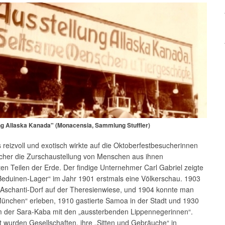
ng Allaska Kanada" (Monacensia, Sammlung Stuffler)
reizvoll und exotisch wirkte auf die Oktoberfestbesucherinnen
cher die Zurschaustellung von Menschen aus ihnen
n Teilen der Erde. Der findige Unternehmer Carl Gabriel zeigte
Beduinen-Lager“ im Jahr 1901 erstmals eine Völkerschau. 1903
s Aschanti-Dorf auf der Theresienwiese, und 1904 konnte man
München“ erleben, 1910 gastierte Samoa in der Stadt und 1930
 der Sara-Kaba mit den „aussterbenden Lippennegerinnen“.
t wurden Gesellschaften, ihre „Sitten und Gebräuche“ in