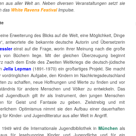
ten aus aller Welt an. Neben diversen Veranstaltungen setzt sie
h das
White Ravens Festival
Impulse.
te
 eine Erweiterung des Blicks auf die Welt, eine Möglichkeit, Dinge
“, antwortete die bekannte deutsche Autorin und Übersetzerin
essler
einst auf die Frage, worin ihrer Meinung nach die große
g von Büchern liege. Mit der gleichen Überzeugung beginnt
urz nach dem Ende des Zweiten Weltkriegs die deutsch-jüdische
in
Jella Lepman
(1891-1970) ein großartiges Projekt. Sie macht
ur vordringlichen Aufgabe, den Kindern im Nachkriegsdeutschland
iten zu schaffen, neue Hoffnungen und Werte zu finden und vor
ständnis für andere Menschen und Völker zu entwickeln. Das
nd Jugendbuch gilt ihr als Instrument, den jungen Menschen
en für Geist und Fantasie zu geben. Zielstrebig und mit
terlichem Optimismus nimmt sie den Aufbau einer dauerhaften
g für Kinder- und Jugendliteratur aus aller Welt in Angriff.
: 1949 wird die Internationale Jugendbibliothek in
München
als
Haus für lesehungrige Kinder und Jugendliche und für ein