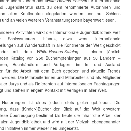
 Jahre findet zudem das
White Ravens Festival
für Internationale
nd Jugendliteratur statt, zu dem renommierte Autorinnen und
von allen Kontinenten eingeladen werden und auf Schloss
 und an vielen weiteren Veranstaltungsorten bayernweit lesen.
nderen Aktivitäten wirkt die Internationale Jugendbibliothek weit
e Schlossmauern hinaus, etwa wenn internationale
ellungen auf Wanderschaft in alle Kontinente der Welt geschickt
 oder mit dem
White-Ravens-Katalog
– einem jährlich
enden Katalog von 250 Buchempfehlungen aus 50 Ländern –
ekaren, Buchhändlern und Verlegern im In- und Ausland
n für die Arbeit mit dem Buch gegeben und aktuelle Trends
 werden. Die Mitarbeiterinnen und Mitarbeiter sind als Mitglieder
naler Jurys und als Referenten auf internationalen Fachtagungen
gt und stehen in engem Kontakt mit Verlagen in aller Welt.
n Neuerungen ist eines jedoch stets gleich geblieben: Die
ng, dass (Kinder-)Bücher den Blick auf die Welt erweitern
iese Überzeugung bestimmt bis heute die inhaltliche Arbeit der
onalen Jugendbibliothek und wird mit der Vielzahl ebengenannter
nd Initiativen immer wieder neu umgesetzt.