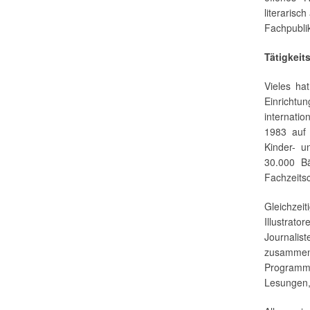
literarisc
Fachpublik
Tätigkeit
Vieles ha
Einrichtun
internatio
1983 auf 
Kinder- 
30.000 B
Fachzeitsc
Gleichzei
Illustra
Journali
zusammen
Programm
Lesungen,