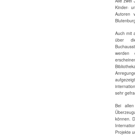
Alle zwei
Kinder- u
Autoren 
Blutenburg
Auch mit a
über di
Buchausst
werden
erschein
Biblioth
Anregunge
aufgezeigt
internatio
sehr gefra
Bei alle
Überzeugu
können. D
Internati
Projekte u