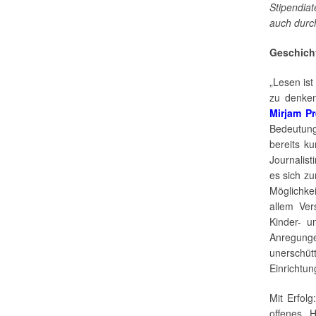
Stipendia
auch durc
Geschich
„Lesen ist
zu denken
Mirjam Pr
Bedeutun
bereits k
Journalist
es sich z
Möglichke
allem Ver
Kinder- u
Anregung
unerschüt
Einrichtun
Mit Erfolg
offenes 