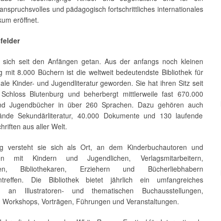
h anspruchsvolles und pädagogisch fortschrittliches internationales
um eröffnet.
sfelder
t sich seit den Anfängen getan. Aus der anfangs noch kleinen
g mit 8.000 Büchern ist die weltweit bedeutendste Bibliothek für
nale Kinder- und Jugendliteratur geworden. Sie hat ihren Sitz seit
Schloss Blutenburg und beherbergt mittlerweile fast 670.000
und Jugendbücher in über 260 Sprachen. Dazu gehören auch
ände Sekundärliteratur, 40.000 Dokumente und 130 laufende
hriften aus aller Welt.
tig versteht sie sich als Ort, an dem Kinderbuchautoren und
toren mit Kindern und Jugendlichen, Verlagsmitarbeitern,
sten, Bibliothekaren, Erziehern und Bücherliebhabern
treffen. Die Bibliothek bietet jährlich ein umfangreiches
 an Illustratoren- und thematischen Buchausstellungen,
 Workshops, Vorträgen, Führungen und Veranstaltungen.