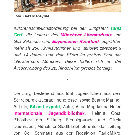
Foto: Gérard Pleynet
Autorennachwuchsförderung bei den Jüngsten:
Tanja
Graf
, die Leiterin des
Münchner Literaturhaus
und
Geli Schmaus vom
Bayerischen Rundfunk
begrüßten
mehr als 250 Krimiautorinnen und -autoren zwischen 9
und 14 Jahren und viele Eltern im großen Saal des
Literaturhaus München. Diese hatten sich an der
Ausschreibung des 22. Kinder-Krimipreises beteiligt.
*
Die Jury, bestehend aus fünf Jugendlichen aus dem
Schreibprojekt „pirat:innenpresse“ sowie Beatrix Mannel,
Autorin,
Kilian Leypold
, Autor, Anna Magdalena Hofer,
Internationale Jugendbibliothek
, Helmut Obst,
Bibliothek der Stiftung Pfennigparade und Gisela
Daunhauer, Münchner Stadtbibliothek unter der Leitung
von Geli Schmaus aus der Redaktion RadioMikro,