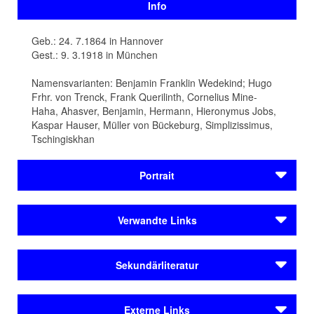
Info
Geb.: 24. 7.1864 in Hannover
Gest.: 9. 3.1918 in München
Namensvarianten: Benjamin Franklin Wedekind; Hugo
Frhr. von Trenck, Frank Querilinth, Cornelius Mine-
Haha, Ahasver, Benjamin, Hermann, Hieronymus Jobs,
Kaspar Hauser, Müller von Bückeburg, Simplizissimus,
Tschingiskhan
Portrait
Frank Benjamin Wedekind wird 1864 in Hannover
Verwandte Links
geboren. Der „Bürgerschreck“ Wedekind gilt als eine der
bedeutendsten Künstlerpersönlichkeiten, die um 1900
Autoren
in
München
gelebt haben. Der Schauspieler und
Sekundärliteratur
Althaus, Peter Paul
Dramatiker ist ein zentraler Protagonist der Schwabinger
Ball, Hugo
Bohème. Am 09. März 1918 stirbt er in München an den
Bernstein, Max
Kieser, Rolf (1995): Benjamin Franklin Wedekind.
Folgen einer missglückten Blinddarmoperation.
Externe Links
Bierbaum, Otto Julius