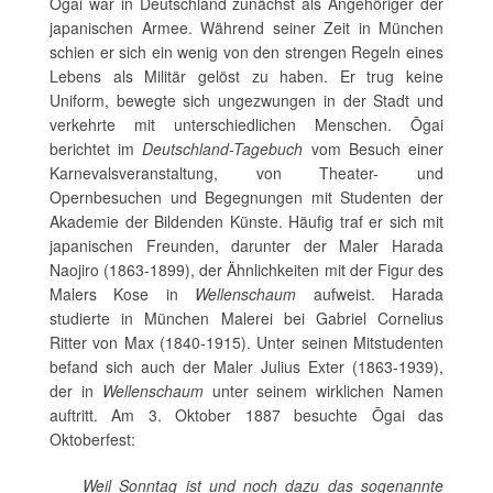
Ōgai war in Deutschland zunächst als Angehöriger der
japanischen Armee. Während seiner Zeit in München
schien er sich ein wenig von den strengen Regeln eines
Lebens als Militär gelöst zu haben. Er trug keine
Uniform, bewegte sich ungezwungen in der Stadt und
verkehrte mit unterschiedlichen Menschen. Ōgai
berichtet im
Deutschland-Tagebuch
vom Besuch einer
Karnevalsveranstaltung, von Theater- und
Opernbesuchen und Begegnungen mit Studenten der
Akademie der Bildenden Künste. Häufig traf er sich mit
japanischen Freunden, darunter der Maler Harada
Naojiro (1863-1899), der Ähnlichkeiten mit der Figur des
Malers Kose in
Wellenschaum
aufweist. Harada
studierte in München Malerei bei Gabriel Cornelius
Ritter von Max (1840-1915). Unter seinen Mitstudenten
befand sich auch der Maler Julius Exter (1863-1939),
der in
Wellenschaum
unter seinem wirklichen Namen
auftritt. Am 3. Oktober 1887 besuchte Ōgai das
Oktoberfest:
Weil Sonntag ist und noch dazu das sogenannte