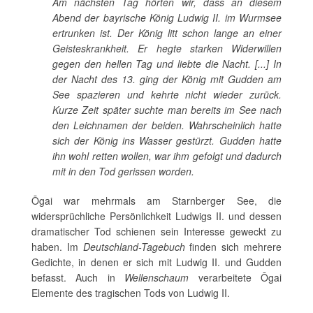
Am nächsten Tag hörten wir, dass an diesem
Abend der bayrische König Ludwig II. im Wurmsee
ertrunken ist. Der König litt schon lange an einer
Geisteskrankheit. Er hegte starken Widerwillen
gegen den hellen Tag und liebte die Nacht. [...] In
der Nacht des 13. ging der König mit Gudden am
See spazieren und kehrte nicht wieder zurück.
Kurze Zeit später suchte man bereits im See nach
den Leichnamen der beiden. Wahrscheinlich hatte
sich der König ins Wasser gestürzt. Gudden hatte
ihn wohl retten wollen, war ihm gefolgt und dadurch
mit in den Tod gerissen worden.
Ōgai war mehrmals am Starnberger See, die
widersprüchliche Persönlichkeit Ludwigs II. und dessen
dramatischer Tod schienen sein Interesse geweckt zu
haben. Im
Deutschland-Tagebuch
finden sich mehrere
Gedichte, in denen er sich mit Ludwig II. und Gudden
befasst. Auch in
Wellenschaum
verarbeitete Ōgai
Elemente des tragischen Tods von Ludwig II.