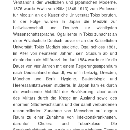
Verständnis der westlichen und japanischen Moderne.
1876 wurde Erwin von Bälz (1849-1913) zum Professor
für Medizin an die Kaiserliche Universität Tokio berufen.
In der Folge wurden in Japan die Medizin zur
Leitwissenschaft und Deutsch zur wichtigsten
Wissenschaftssprache. Ōgai lernte in Tokio zunächst an
einer Privatschule Deutsch, bevor er an der Kaiserlichen
Universität Tokio Medizin studierte. Ōgai schloss 1881,
im Alter von neunzehn Jahren, sein Studium ab und
diente dann als Militärarzt. Im Juni 1884 wurde er für die
Dauer von vier Jahren mit einem Regierungsstipendium
nach Deutschland entsandt, wo er in Leipzig, Dresden,
München und Berlin Hygiene, Bakteriologie und
Heeressanitätswesen studierte. In Japan kam es durch
die wachsende Mobilität der Bevölkerung, aber auch
des Militärs durch die Kriege im Ausland sowie des
enormen Städtewachstums und der damit verbundenen
unkontrollierten Zunahme von Menschen auf engem
Raum zu einer Zunahme von Infektionskrankheiten,
darunter Cholera und Tuberkulose. Die
Seuchenbekämpfung wurde zu einem wichtigen Thema