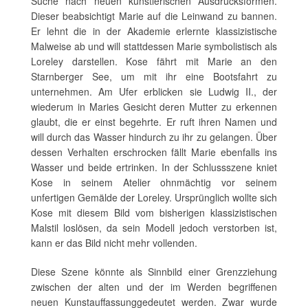
Suche nach neuen künstlerischen Ausdrucksformen.
Dieser beabsichtigt Marie auf die Leinwand zu bannen.
Er lehnt die in der Akademie erlernte klassizistische
Malweise ab und will stattdessen Marie symbolistisch als
Loreley darstellen. Kose fährt mit Marie an den
Starnberger See, um mit ihr eine Bootsfahrt zu
unternehmen. Am Ufer erblicken sie Ludwig II., der
wiederum in Maries Gesicht deren Mutter zu erkennen
glaubt, die er einst begehrte. Er ruft ihren Namen und
will durch das Wasser hindurch zu ihr zu gelangen. Über
dessen Verhalten erschrocken fällt Marie ebenfalls ins
Wasser und beide ertrinken. In der Schlussszene kniet
Kose in seinem Atelier ohnmächtig vor seinem
unfertigen Gemälde der Loreley. Ursprünglich wollte sich
Kose mit diesem Bild vom bisherigen klassizistischen
Malstil loslösen, da sein Modell jedoch verstorben ist,
kann er das Bild nicht mehr vollenden.
Diese Szene könnte als Sinnbild einer Grenzziehung
zwischen der alten und der im Werden begriffenen
neuen Kunstauffassunggedeutet werden. Zwar wurde