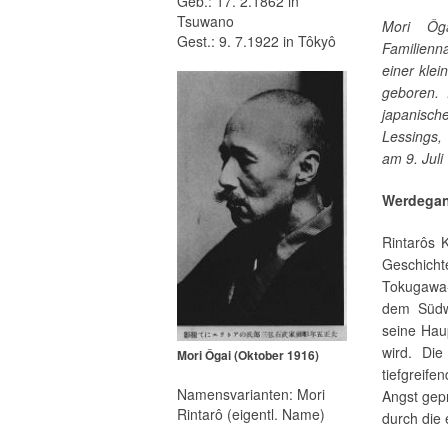
Geb.: 17. 2.1862 in
Tsuwano
Mori Ôg
Gest.: 9. 7.1922 in Tôkyô
Familienn
einer kle
geboren.
japanisch
Lessings,
am 9. Juli
Werdega
Rintarôs 
Geschicht
Tokugawa-
dem Südw
seine Hau
wird. Di
Mori Ôgai (Oktober 1916)
tiefgreif
Namensvarianten: Mori
Angst gepr
Rintarô (eigentl. Name)
durch die