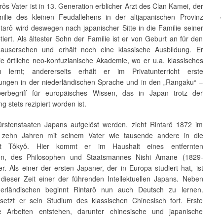
rôs Vater ist in 13. Generation erblicher Arzt des Clan Kamei, der
milie des kleinen Feudallehens in der altjapanischen Provinz
tarô wird deswegen nach japanischer Sitte in die Familie seiner
iert. Als ältester Sohn der Familie ist er von Geburt an für den
 ausersehen und erhält noch eine klassische Ausbildung. Er
ie örtliche neo-konfuzianische Akademie, wo er u.a. klassisches
h lernt; andererseits erhält er im Privatunterricht erste
ungen in der niederländischen Sprache und in den „Rangaku“ –
erbegriff für europäisches Wissen, das in Japan trotz der
g stets rezipiert worden ist.
ürstenstaaten Japans aufgelöst werden, zieht Rintarô 1872 im
n zehn Jahren mit seinem Vater wie tausende andere in die
dt Tôkyô. Hier kommt er im Haushalt eines entfernten
en, des Philosophen und Staatsmannes Nishi Amane (1829-
r. Als einer der ersten Japaner, der in Europa studiert hat, ist
 dieser Zeit einer der führenden Intellektuellen Japans. Neben
erländischen beginnt Rintarô nun auch Deutsch zu lernen.
etzt er sein Studium des klassischen Chinesisch fort. Erste
che Arbeiten entstehen, darunter chinesische und japanische