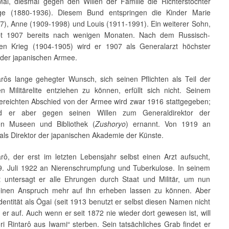
Mal, diesmal gegen den Willen der Familie die Richterstochter
ige (1880-1936). Diesem Bund entspringen die Kinder Marie
7), Anne (1909-1998) und Louis (1911-1991). Ein weiterer Sohn,
irbt 1907 bereits nach wenigen Monaten. Nach dem Russisch-
en Krieg (1904-1905) wird er 1907 als Generalarzt höchster
 der japanischen Armee.
arôs lange gehegter Wunsch, sich seinen Pflichten als Teil der
en Militärelite entziehen zu können, erfüllt sich nicht. Seinem
ereichten Abschied von der Armee wird zwar 1916 stattgegeben;
d er aber gegen seinen Willen zum Generaldirektor der
hen Museen und Bibliothek (
Zushoryo
) ernannt. Von 1919 an
 als Direktor der japanischen Akademie der Künste.
arô, der erst im letzten Lebensjahr selbst einen Arzt aufsucht,
 9. Juli 1922 an Nierenschrumpfung und Tuberkulose. In seinem
 untersagt er alle Ehrungen durch Staat und Militär, um nun
einen Anspruch mehr auf ihn erheben lassen zu können. Aber
dentität als Ôgai (seit 1913 benutzt er selbst diesen Namen nicht
 er auf. Auch wenn er seit 1872 nie wieder dort gewesen ist, will
ri Rintarô aus Iwami“ sterben. Sein tatsächliches Grab findet er