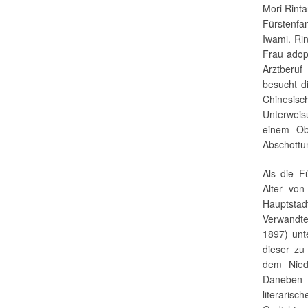
Mori Rinta
Fürstenfa
Iwami. Rin
Frau adopt
Arztberuf
besucht d
Chinesisc
Unterweis
einem Ob
Abschottun
Als die F
Alter vo
Hauptsta
Verwandt
1897) unte
dieser zu
dem Nied
Daneben s
literaris