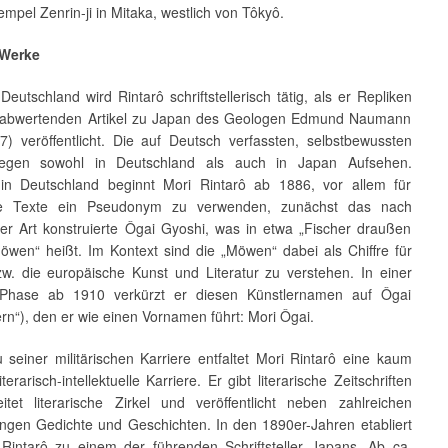
mpel Zenrin-ji in Mitaka, westlich von Tôkyô.
 Werke
 Deutschland wird Rintarô schriftstellerisch tätig, als er Repliken
 abwertenden Artikel zu Japan des Geologen Edmund Naumann
7) veröffentlicht. Die auf Deutsch verfassten, selbstbewussten
regen sowohl in Deutschland als auch in Japan Aufsehen.
 in Deutschland beginnt Mori Rintarô ab 1886, vor allem für
sche Texte ein Pseudonym zu verwenden, zunächst das nach
her Art konstruierte Ôgai Gyoshi, was in etwa „Fischer draußen
öwen“ heißt. Im Kontext sind die „Möwen“ dabei als Chiffre für
w. die europäische Kunst und Literatur zu verstehen. In einer
 Phase ab 1910 verkürzt er diesen Künstlernamen auf Ôgai
n“), den er wie einen Vornamen führt: Mori Ôgai.
u seiner militärischen Karriere entfaltet Mori Rintarô eine kaum
terarisch-intellektuelle Karriere. Er gibt literarische Zeitschriften
eitet literarische Zirkel und veröffentlicht neben zahlreichen
ngen Gedichte und Geschichten. In den 1890er-Jahren etabliert
 Rintarô zu einem der führenden Schriftsteller Japans. Ab ca.