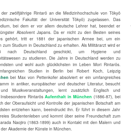
 der zwölfjährige Rintarô an die Medizinhochschule von Tôkyô
dizinische Fakultät der Universität Tôkyô) zugelassen. Das
udium, bei dem er vor allem deutsche Lehrer hat, beendet er
jüngster Absolvent Japans. Da er nicht zu den Besten seines
s gehört, tritt er 1881 der japanischen Armee bei, um ein
 zum Studium in Deutschland zu erhalten. Als Militärarzt wird er
88 nach Deutschland geschickt, um Hygiene und
itätswesen zu studieren. Die Jahre in Deutschland werden zu
ndsten und wohl auch glücklichsten im Leben Mori Rintarôs.
fangreichen Studien in Berlin bei Robert Koch, Leipzig
chen
bei Max von Pettenkofer absolviert er ein umfangreiches
amm in antiker, europäischer und deutscher Literatur, besucht
 und Musikveranstaltungen, lernt zusätzlich Englisch und
 Insbesondere Rintarôs
Aufenthalt in München
(1886-87), bei
ch der Oberaufsicht und Kontrolle der japanischen Botschaft am
dsten entziehen kann, beeindruckt ihn. Er führt in diesem Jahr
 freies Studentenleben und kommt über seine Freundschaft zum
Harada Naojiro (1863-1899) auch in Kontakt mit den Malern und
 der Akademie der Künste in München.