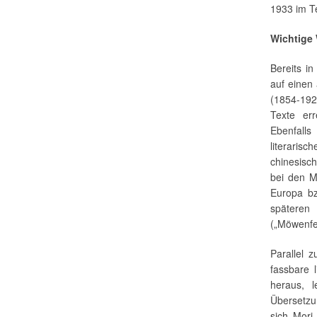
1933 im Te
Wichtige
Bereits in
auf einen
(1854-192
Texte er
Ebenfalls
literari
chinesisc
bei den M
Europa bz
späteren
(„Möwenfer
Parallel z
fassbare li
heraus, l
Übersetzu
sich Mori