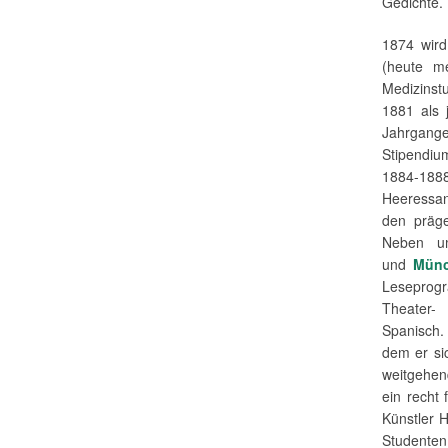
Gedichte.
1874 wird
(heute me
Medizinst
1881 als 
Jahrgange
Stipendium
1884-18
Heeressan
den präge
Neben um
und
Mün
Leseprogr
Theater-
Spanisch.
dem er si
weitgehen
ein recht
Künstler 
Studenten