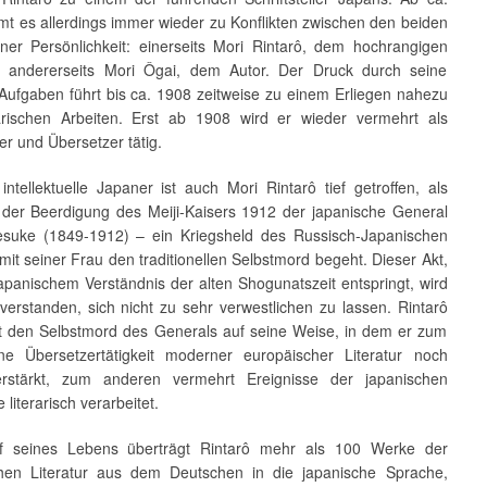
t es allerdings immer wieder zu Konflikten zwischen den beiden
iner Persönlichkeit: einerseits Mori Rintarô, dem hochrangigen
zt, andererseits Mori Ôgai, dem Autor. Der Druck durch seine
n Aufgaben führt bis ca. 1908 zeitweise zu einem Erliegen nahezu
erarischen Arbeiten. Erst ab 1908 wird er wieder vermehrt als
ler und Übersetzer tätig.
intellektuelle Japaner ist auch Mori Rintarô tief getroffen, als
h der Beerdigung des Meiji-Kaisers 1912 der japanische General
suke (1849-1912) – ein Kriegsheld des Russisch-Japanischen
mit seiner Frau den traditionellen Selbstmord begeht. Dieser Akt,
apanischem Verständnis der alten Shogunatszeit entspringt, wird
verstanden, sich nicht zu sehr verwestlichen zu lassen. Rintarô
et den Selbstmord des Generals auf seine Weise, in dem er zum
ne Übersetzertätigkeit moderner europäischer Literatur noch
erstärkt, zum anderen vermehrt Ereignisse der japanischen
 literarisch verarbeitet.
uf seines Lebens überträgt Rintarô mehr als 100 Werke der
hen Literatur aus dem Deutschen in die japanische Sprache,