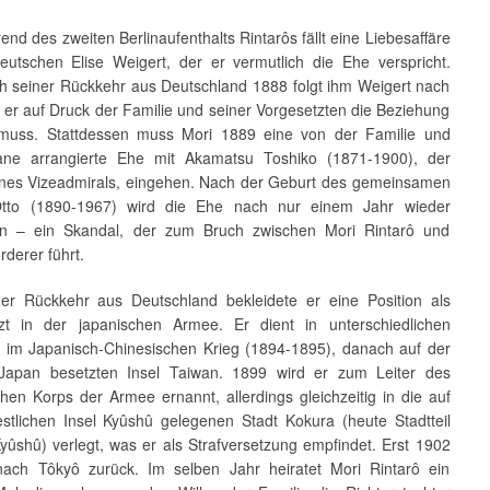
nd des zweiten Berlinaufenthalts Rintarôs fällt eine Liebesaffäre
eutschen Elise Weigert, der er vermutlich die Ehe verspricht.
ch seiner Rückkehr aus Deutschland 1888 folgt ihm Weigert nach
 er auf Druck der Familie und seiner Vorgesetzten die Beziehung
muss. Stattdessen muss Mori 1889 eine von der Familie und
ane arrangierte Ehe mit Akamatsu Toshiko (1871-1900), der
ines Vizeadmirals, eingehen. Nach der Geburt des gemeinsamen
tto (1890-1967) wird die Ehe nach nur einem Jahr wieder
en – ein Skandal, der zum Bruch zwischen Mori Rintarô und
derer führt.
er Rückkehr aus Deutschland bekleidete er eine Position als
rzt in der japanischen Armee. Er dient in unterschiedlichen
n im Japanisch-Chinesischen Krieg (1894-1895), danach auf der
Japan besetzten Insel Taiwan. 1899 wird er zum Leiter des
hen Korps der Armee ernannt, allerdings gleichzeitig in die auf
stlichen Insel Kyûshû gelegenen Stadt Kokura (heute Stadtteil
yûshû) verlegt, was er als Strafversetzung empfindet. Erst 1902
nach Tôkyô zurück. Im selben Jahr heiratet Mori Rintarô ein