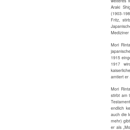
weiteres 
Araki Sh
(1903-198
Fritz, st
Japanisch
Mediziner
Mori Rint
japanisch
1915 eing
1917 wir
kaiserlic
amtiert er
Mori Rint
stirbt am
Testament
endlich k
auch die I
mehr) gibt
er als „Mo