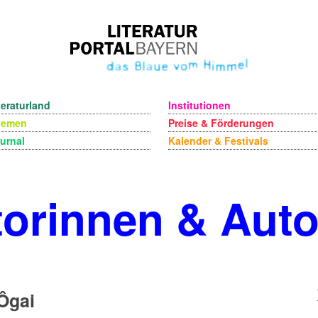
teraturland
Institutionen
hemen
Preise & Förderungen
urnal
Kalender & Festivals
orinnen & Aut
Ôgai