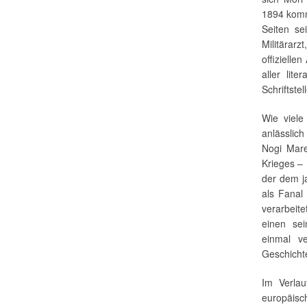
1894 komm
Seiten se
Militärar
offizielle
aller lit
Schriftstel
Wie viele 
anlässlic
Nogi Mare
Krieges – 
der dem j
als Fanal 
verarbeit
einen sei
einmal v
Geschichte
Im Verla
europäisc