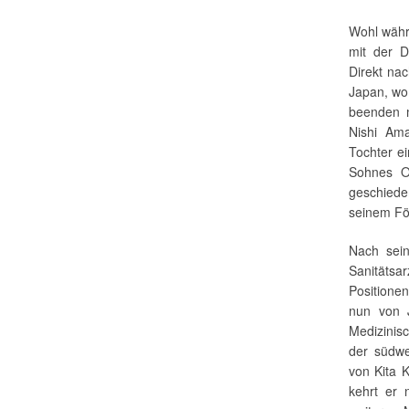
Wohl währe
mit der D
Direkt na
Japan, wo
beenden 
Nishi Am
Tochter e
Sohnes O
geschied
seinem För
Nach sein
Sanitätsa
Positione
nun von 
Medizinisc
der südwe
von Kita K
kehrt er 