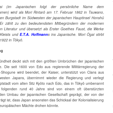
ai (im Japanischen folgt der persönliche Name dem
amen) wird als Mori Rintarô am 17. Februar 1862 in Tsuwano,
inen Burgstadt im Südwesten der japanischen Hauptinsel Honshû
 Er zählt zu den bedeutendsten Mitbegründern der modernen
en Literatur und übersetzt als Erster Goethes Faust, die Werke
 Kleists und
E.T.A. Hoffmann
s ins Japanische. Mori Ôgai stirbt
 1922 in Tôkyô.
ng
Kindheit deckt sich mit den größten Umbrüchen der japanischen
e. Die seit 1600 von Edo aus regierende Militärregierung der
Shogune wird beendet, der Kaiser, unterstützt von Clans aus
esten Japans, übernimmt wieder die Regierung und verlegt
ptstadt vom alten Sitz Kyôto nach Edo, das in Tôkyô umbenannt
e folgenden rund 40 Jahre sind von einem oft überstürzten
enden Umbau der japanischen Gesellschaft geprägt, der von der
ägt ist, dass Japan ansonsten das Schicksal der Kolonialisierung
 europäischen Mächte drohen könnte.