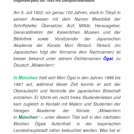
Stiglmaierplatz um 1885 mit Dampfstraßenbahn
Am 9. Juli 1922, vor genau 100 Jahren, starb in Tôkyô in
seinem Anwesen mit dem Namen Meerblick der
Schriftsteller, Übersetzer, Arzt, Militär, Herausgeber,
Generaldirektor der Kaiserlichen Museen und der
Bibliothek sowie Vorsitzender der Japanischen
Akademie der Künste Mori Rintarô. Rintarô (im
Japanischen folgt der Vorname dem Nachnamen) ist
besser bekannt unter seinem Dichternamen
Ôgai
, zu
Deutsch „Möwenfern“.
In München
hielt sich Mori Ôgai in den Jahren 1886 bis
1887 auf, während dieser Zeit konnte er sich der
Oberaufsicht und Kontrolle der japanischen Botschaft
entziehen. Er führte ein recht freies Studentenleben und
kam zugleich in Kontakt mit Malern und Studenten der
hiesigen Akademie der Künste. „Möwenfern
in
München
“ – unter diesem Titel soll in den nächsten
Wochen Ôgais Aufenthalt in der bayerischen
Landeshauptstadt näher beleuchtet werden: Was hat er