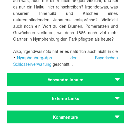
ach was, auch nur ein /mittelmäßiges/ Gedicht, und sei
es nur ein Haiku, hier reinschreiben? Irgendetwas, was
unserem Innenbild und Klischee eines
naturempfindenden Japaners entspräche? Vielleicht
auch noch ein Wort zu den Blumen, Pomeranzen und
Gewächsen verlieren, wo doch 1886 noch viel mehr
Gärtner in Nymphenburg den Park pflegten als heute?
Also, irgendwas? So hat er es natürlich auch nicht in die
Nymphenburg-App der Bayerischen
Schlösserverwaltung
geschafft...
Verwandte Inhalte
Autoren
Externe Links
Ôgai, Mori
Autoren
Literatur von Mori Ôgai im BVB
Kommentare
Ôgai, Mori
Literatur über Mori Ôgai im BVB
Städteporträts