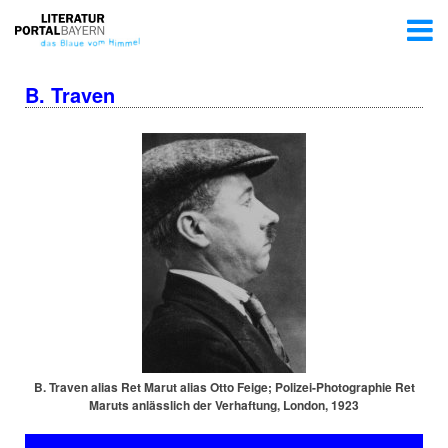
B. Traven
B. Traven alias Ret Marut alias Otto Feige; Po­li­zei-Pho­to­gra­phie Ret
Maruts anlässlich der Verhaftung, London, 1923