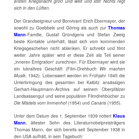
ersten Kriegsnacht groß und weit und still! Nichts regt
sich in den Lüften.
Der Grandseigneur und Bonvivant Erich Ebermayer, der
sowohl zu Goebbels und Göring als auch zur
Thomas
Mann
-Familie, Gustaf Gründgens und Stefan Zweig
beste Kontakte unterhält, lässt sich vom kommenden
Kriegsgeschehen nicht ablenken. Er schreibt und filmt
weiter. Jahre später wird er diese Zeit als Teil seiner
„inneren Emigration“ zurechnen. Für Ebermayer wird sie
ein lukratives Geschäft (Film-Drehbuch
Wir machen
Musik
, 1942). Lobenswert werden im Frühjahr 1945 die
Unterbringung des gesamten bei Kaibitz ansässigen
Gerhart-Hauptmann-Archivs auf seinem Oberpfälzer
Landsassengut und seine populären Filmdrehbücher zu
Die Mädels vom Immenhof
(1954) und
Canaris
(1955).
Unter dem Datum des 1. September 1939 notiert
Klaus
Mann
, ältester Sohn des Literaturnobelpreisträgers
Thomas Mann, der sich bereits seit September 1938 in
den USA aufhält, in sein Tagebuch: