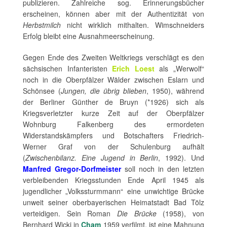
publizieren. Zahlreiche sog. Erinnerungsbücher
erscheinen, können aber mit der Authentizität von
Herbstmilch
nicht wirklich mithalten. Wimschneiders
Erfolg bleibt eine Ausnahmeerscheinung.
Gegen Ende des Zweiten Weltkriegs verschlägt es den
sächsischen Infanteristen
Erich Loest
als „Werwolf“
noch in die Oberpfälzer Wälder zwischen Eslarn und
Schönsee (
Jungen, die übrig blieben
, 1950), während
der Berliner Günther de Bruyn (*1926) sich als
Kriegsverletzter kurze Zeit auf der Oberpfälzer
Wohnburg Falkenberg des ermordeten
Widerstandskämpfers und Botschafters Friedrich-
Werner Graf von der Schulenburg aufhält
(
Zwischenbilanz. Eine Jugend in Berlin
, 1992). Und
Manfred Gregor-Dorfmeister
soll noch in den letzten
verbleibenden Kriegsstunden Ende April 1945 als
jugendlicher „Volkssturmmann“ eine unwichtige Brücke
unweit seiner oberbayerischen Heimatstadt Bad Tölz
verteidigen. Sein Roman
Die Brücke
(1958), von
Bernhard Wicki in
Cham
1959 verfilmt, ist eine Mahnung