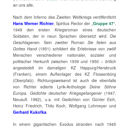
an uns alle.
Nach dem Inferno des Zweiten Weltkriegs veröffentlicht
Hans Werner Richter
, Spiritus Rector der „
Gruppe 47
“,
1949 den ersten Kriegsroman eines deutschen
Soldaten, der in neun Sprachen übersetzt wird:
Die
Geschlagenen
. Sein zweiter Roman
Sie fielen aus
Gottes Hand
(1951) schildert die Erlebnisse von zwölf
Menschen verschiedener nationaler, sozialer und
politischer Herkunft zwischen 1939 und 1950 – örtlich
angesiedelt im damaligen KZ Happurg/Hersbruck
(Franken), einem Außenlager des KZ Flossenbürg
(Oberpfalz). Richtungsweisend ist auch die ebenfalls
von Richter edierte Lyrik-Anthologie
Deine Söhne
Europa. Gedichte deutscher Kriegsgefangener
(1947,
Neuaufl. 1982), u.a. mit Gedichten von Günter Eich,
Heinz Friedrich, Thilo Koch, Wolfgang Lohmeyer und
Gerhard Kukofka
.
In einem gigantischen Exodus stranden nach 1945