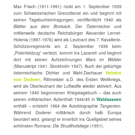
Max Frisch (1911-1991) rückt am 1. September 1939
zum Schweizerischen Grenzdienst ein und beginnt mit
seinen Tagebucheintragungen, veröffentlicht 1940 als
Blätter aus dem Brotsack
. Der Österreicher und
mittlerweile deutsche Reichsbürger Alexander Lernet-
Holenia (1897-1976) wird als Leutnant des 7. Kavallerie-
Schützenregiments am 2. September 1939 beim
„Polenfeldzug“ verletzt, kommt ins Lazarett und beginnt
dort mit seinen Aufzeichnungen
Mars im Widder
(Manuskript 1941, Stockholm 1947). Auch der gebürtige
österreichische Dichter und Wahl-Dachauer
Heimito
von Doderer
, Rittmeister a.D. des Ersten Weltkriegs,
wird als Oberleutnant der Luftwaffe wieder aktiviert. Aus
seinem 1940 begonnenen Kriegstagebuch – das auch
seinen militärischen Aufenthalt 1944/45 in
Waldsassen
enthält – entsteht 1964 die Autobiographie
Tangenten
.
Während Doderer militärisch durch halb Europa
beordert wird, gelangt er innerlich ins Quellgebiet seines
schönsten Romans:
Die Strudlhofstiege
(1951).