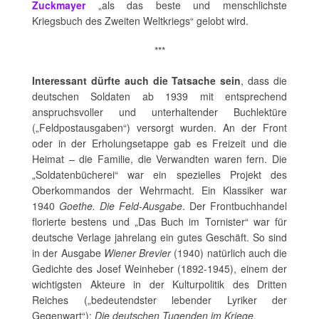
Zuckmayer
„als das beste und menschlichste
Kriegsbuch des Zweiten Weltkriegs“ gelobt wird.
***
Interessant dürfte auch die Tatsache sein
, dass die
deutschen Soldaten ab 1939 mit entsprechend
anspruchsvoller und unterhaltender Buchlektüre
(„Feldpostausgaben“) versorgt wurden. An der Front
oder in der Erholungsetappe gab es Freizeit und die
Heimat – die Familie, die Verwandten waren fern. Die
„Soldatenbücherei“ war ein spezielles Projekt des
Oberkommandos der Wehrmacht. Ein Klassiker war
1940
Goethe. Die Feld-Ausgabe
. Der Frontbuchhandel
florierte bestens und „Das Buch im Tornister“ war für
deutsche Verlage jahrelang ein gutes Geschäft. So sind
in der Ausgabe
Wiener Brevier
(1940) natürlich auch die
Gedichte des Josef Weinheber (1892-1945), einem der
wichtigsten Akteure in der Kulturpolitik des Dritten
Reiches („bedeutendster lebender Lyriker der
Gegenwart“):
Die deutschen Tugenden im Kriege
.