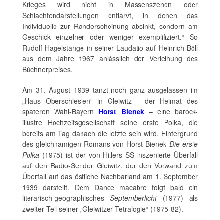
Krieges wird nicht in Massenszenen oder
Schlachtendarstellungen entlarvt, in denen das
Individuelle zur Randerscheinung absinkt, sondern am
Geschick einzelner oder weniger exemplifiziert.“ So
Rudolf Hagelstange in seiner Laudatio auf Heinrich Böll
aus dem Jahre 1967 anlässlich der Verleihung des
Büchnerpreises.
Am 31. August 1939 tanzt noch ganz ausgelassen im
„Haus Oberschlesien“ in Gleiwitz – der Heimat des
späteren Wahl-Bayern
Horst Bienek
– eine barock-
illustre Hochzeitsgesellschaft seine erste Polka, die
bereits am Tag danach die letzte sein wird. Hintergrund
des gleichnamigen Romans von Horst Bienek
Die erste
Polka
(1975) ist der von Hitlers SS inszenierte Überfall
auf den Radio-Sender Gleiwitz, der den Vorwand zum
Überfall auf das östliche Nachbarland am 1. September
1939 darstellt. Dem Dance macabre folgt bald ein
literarisch-geographisches
Septemberlicht
(1977) als
zweiter Teil seiner „Gleiwitzer Tetralogie“ (1975-82).