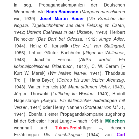
in sog. Propagandakompanien der Deutschen
Wehrmacht wie
Hans Baumann
(
Morgens marschieren
wir
, 1939),
Josef Martin Bauer
(
Die Kraniche der
Nogaia. Tagebuchblätter aus dem Feldzug im Osten
,
1942;
Unterm Edelweiss in der Ukraine
, 1943), Herbert
Reinecker (
Das Dorf bei Odessa
, 1942;
Junge Adler
,
1944), Heinz G. Konsalik (
Der Arzt von Stalingrad
,
1956), Lothar Günter Buchheim (
Jäger im Weltmeer
,
1943), Joachim Fernau (
Afrika wartet. Ein
kolonialpolitisches Bilderbuch
, 1942), C. W. Ceram [=
Kurt W. Marek] (
Wir hielten Narvik
, 1941), Thaddäus
Troll [= Hans Bayer] (
Getreu bis zum letzten Atemzug
,
1943), Walter Henkels (
38 Mann stürmen Vichy
, 1943),
Jürgen Thorwald (
Luftkrieg im Westen
, 1940), Rudolf
Hagelstange
(Allegro. Ein italienischer Bilderbogen mit
Versen
, 1944) oder Henry Nannen (
Störfeuer von MI 71
,
1944). Ebenfalls einer Propagandakompanie zugehörig
ist der Schlesier Horst Lange – nach 1945 in
München
wohnhaft und
Tukan-Preis
träger –, dessen
Erzählungen
Die Leuchtkugeln
(1944) von
Carl