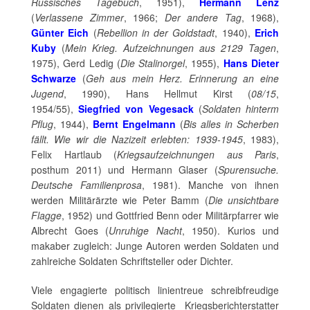
Russisches Tagebuch
, 1951),
Hermann Lenz
(
Verlassene Zimmer
, 1966;
Der andere Tag
, 1968),
Günter Eich
(
Rebellion in der Goldstadt
, 1940),
Erich
Kuby
(
Mein Krieg. Aufzeichnungen aus 2129 Tagen
,
1975), Gerd Ledig (
Die Stalinorgel
, 1955),
Hans Dieter
Schwarze
(
Geh aus mein Herz. Erinnerung an eine
Jugend
, 1990), Hans Hellmut Kirst (
08/15
,
1954/55),
Siegfried von Vegesack
(
Soldaten hinterm
Pflug
, 1944),
Bernt Engelmann
(
Bis alles in Scherben
fällt. Wie wir die Nazizeit erlebten: 1939-1945
, 1983),
Felix Hartlaub (
Kriegsaufzeichnungen aus Paris
,
posthum 2011) und Hermann Glaser (
Spurensuche.
Deutsche Familienprosa
, 1981). Manche von ihnen
werden Militärärzte wie Peter Bamm (
Die unsichtbare
Flagge
, 1952) und Gottfried Benn oder Militärpfarrer wie
Albrecht Goes (
Unruhige Nacht
, 1950). Kurios und
makaber zugleich: Junge Autoren werden Soldaten und
zahlreiche Soldaten Schriftsteller oder Dichter.
Viele engagierte politisch linientreue schreibfreudige
Soldaten dienen als privilegierte Kriegsberichterstatter