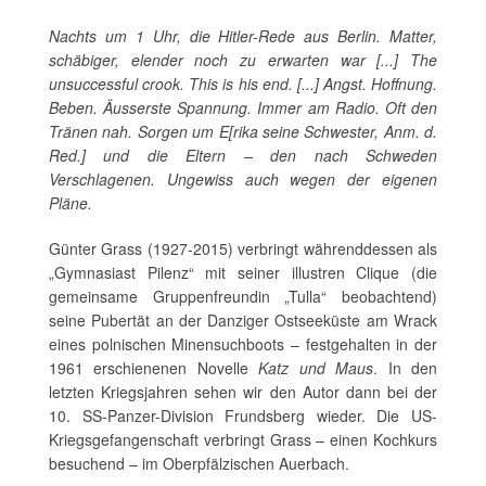
Nachts um 1 Uhr, die Hitler-Rede aus Berlin. Matter,
schäbiger, elender noch zu erwarten war [...]
The
unsuccessful crook. This is his end. [...] Angst. Hoffnung.
Beben. Äusserste Spannung. Immer am Radio. Oft den
Tränen nah. Sorgen um E[rika seine Schwester, Anm. d.
Red.] und die Eltern – den nach Schweden
Verschlagenen. Ungewiss auch wegen der eigenen
Pläne.
Günter Grass (1927-2015) verbringt währenddessen als
„Gymnasiast Pilenz“ mit seiner illustren Clique (die
gemeinsame Gruppenfreundin „Tulla“ beobachtend)
seine Pubertät an der Danziger Ostseeküste am Wrack
eines polnischen Minensuchboots – festgehalten in der
1961 erschienenen Novelle
Katz und Maus
. In den
letzten Kriegsjahren sehen wir den Autor dann bei der
10. SS-Panzer-Division Frundsberg wieder. Die US-
Kriegsgefangenschaft verbringt Grass – einen Kochkurs
besuchend – im Oberpfälzischen Auerbach.