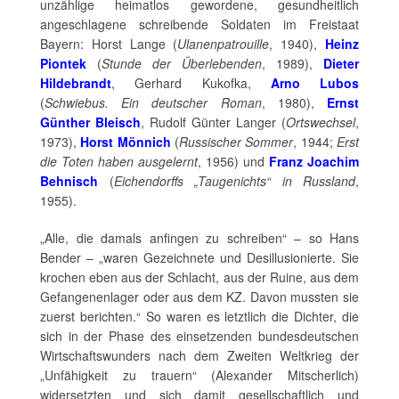
unzählige heimatlos gewordene, gesundheitlich
angeschlagene schreibende Soldaten im Freistaat
Bayern: Horst Lange (
Ulanenpatrouille
, 1940),
Heinz
Piontek
(
Stunde der Überlebenden
, 1989),
Dieter
Hildebrandt
, Gerhard Kukofka,
Arno Lubos
(
Schwiebus. Ein deutscher Roman
, 1980),
Ernst
Günther Bleisch
, Rudolf Günter Langer (
Ortswechsel
,
1973),
Horst Mönnich
(
Russischer Sommer
, 1944;
Erst
die Toten haben ausgelernt
, 1956) und
Franz Joachim
Behnisch
(
Eichendorffs „Taugenichts“ in Russland
,
1955).
„Alle, die damals anfingen zu schreiben“ – so Hans
Bender – „waren Gezeichnete und Desillusionierte. Sie
krochen eben aus der Schlacht, aus der Ruine, aus dem
Gefangenenlager oder aus dem KZ. Davon mussten sie
zuerst berichten.“ So waren es letztlich die Dichter, die
sich in der Phase des einsetzenden bundesdeutschen
Wirtschaftswunders nach dem Zweiten Weltkrieg der
„Unfähigkeit zu trauern“ (Alexander Mitscherlich)
widersetzten und sich damit gesellschaftlich und