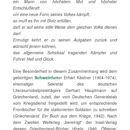
ein Mann von höchstem Mut und höchster
Entschlußkraft
um eine neue Form seines Volkes kämpft,
so muß es ihn mit Stolz erfüllen,
daß er auf seine stille Weise dem gleichen Volke dienen
darf.
Ermutigt kehrt er zu seinen Aufgaben zurück und
wünscht jenem kühnen,
das allgemeine Schicksal tragenden Kämpfer und
Führer Heil und Glück.
Eine Besonderheit in diesem Zusammenhang wird dem
gebürtigen
Schweinfurt
er Erhart Kästner (1904-1974),
ehemaliger Sekretär des deutschen
Literaturnobelpreisträgers Gerhart Hauptmann auf
Griechenland, zuteil, der vom Deutschen Generalstab
vom Kriegsdienst freigestellt wird, um entsprechende
Frontbücher für die stationierten Soldaten zu schreiben
(
Griechenland. Ein Buch aus dem Kriege
, 1942). Nach
dem Zweiten Weltkrieg „bereinigt“ der Insel-Verlag
dessen Griechenland-Bücher (
Kreta
, 1946;
Ölberge.