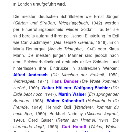
in London uraufgeführt wird.
Die meisten deutschen Schriftsteller wie Ernst Jünger
(
Gärten und Straßen
,
Kriegstagebuch
, 1942) werden
per Einberufungsbescheid wieder Soldat – außer sie
sind bereits aufgrund ihrer politischen Einstellung im Exil
wie Carl Zuckmayer (
Des Teufels General
, 1946), Erich
Maria Remarque (
Arc de Triomphe
, 1946) oder Klaus
Mann. Die meisten jungen Männer sind jedoch nach
dem Reichsarbeitsdienst erstmals aktive Soldaten und
hinterlassen ihre Eindrücke in zahlreichen Werken:
Alfred Andersch
(
Die Kirschen der Freiheit
, 1952;
Winterspelt
, 1974),
Hans Bender
(
Die Wölfe kommen
zurück
, 1969),
Walter Höllerer
,
Wolfgang Bächler
(
Die
Erde bebt noch
, 1947),
Martin Walser
(
Ein springender
Brunnen
, 1998),
Walter Kolbenhoff
(
Heimkehr in die
Fremde
, 1949), Heinrich Böll (
Wanderer, kommst du
nach Spa
, 1950), Burkhart Nadolny (
Michael Vagrant
,
1948), Gerd Gaiser (
Reiter am Himmel
, 1941;
Die
sterbende Jagd
, 1955),
Curt Hohoff
(
Woina, Woina.