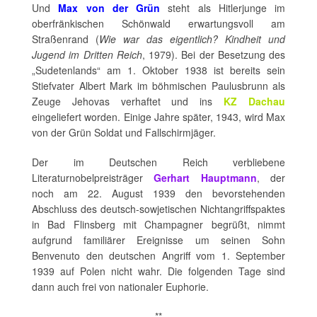
Und
Max von der Grün
steht als Hitlerjunge im
oberfränkischen Schönwald erwartungsvoll am
Straßenrand (
Wie war das eigentlich? Kindheit und
Jugend im Dritten Reich
, 1979). Bei der Besetzung des
„Sudetenlands“ am 1. Oktober 1938 ist bereits sein
Stiefvater Albert Mark im böhmischen Paulusbrunn als
Zeuge Jehovas verhaftet und ins
KZ Dachau
eingeliefert worden. Einige Jahre später, 1943, wird Max
von der Grün Soldat und Fallschirmjäger.
Der im Deutschen Reich verbliebene
Literaturnobelpreisträger
Gerhart Hauptmann
, der
noch am 22. August 1939 den bevorstehenden
Abschluss des deutsch-sowjetischen Nichtangriffspaktes
in Bad Flinsberg mit Champagner begrüßt, nimmt
aufgrund familiärer Ereignisse um seinen Sohn
Benvenuto den deutschen Angriff vom 1. September
1939 auf Polen nicht wahr. Die folgenden Tage sind
dann auch frei von nationaler Euphorie.
**