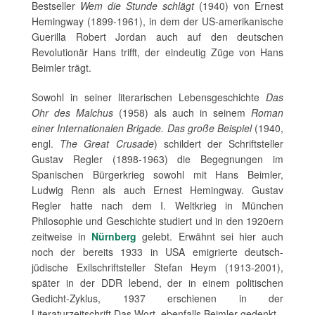
Bestseller
Wem die Stunde schlägt
(1940) von Ernest
Hemingway (1899-1961), in dem der US-amerikanische
Guerilla Robert Jordan auch auf den deutschen
Revolutionär Hans trifft, der eindeutig Züge von Hans
Beimler trägt.
Sowohl in seiner literarischen Lebensgeschichte
Das
Ohr des Malchus
(1958) als auch in seinem
Roman
einer Internationalen Brigade. Das große Beispiel
(1940,
engl.
The Great Crusade
) schildert der Schriftsteller
Gustav Regler (1898-1963) die Begegnungen im
Spanischen Bürgerkrieg sowohl mit Hans Beimler,
Ludwig Renn als auch Ernest Hemingway. Gustav
Regler hatte nach dem I. Weltkrieg in München
Philosophie und Geschichte studiert und in den 1920ern
zeitweise in
Nürnberg
gelebt. Erwähnt sei hier auch
noch der bereits 1933 in USA emigrierte deutsch-
jüdische Exilschriftsteller Stefan Heym (1913-2001),
später in der DDR lebend, der in einem politischen
Gedicht-Zyklus, 1937 erschienen in der
Literaturzeitschrift Das Wort, ebenfalls Beimler gedenkt.