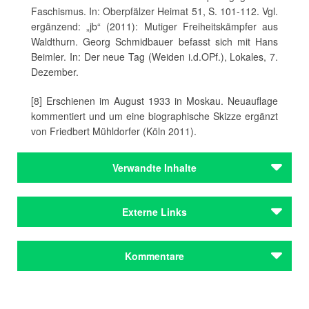
Faschismus. In: Oberpfälzer Heimat 51, S. 101-112. Vgl.
ergänzend: „jb“ (2011): Mutiger Freiheitskämpfer aus
Waldthurn. Georg Schmidbauer befasst sich mit Hans
Beimler. In: Der neue Tag (Weiden i.d.OPf.), Lokales, 7.
Dezember.
[8] Erschienen im August 1933 in Moskau. Neuauflage
kommentiert und um eine biographische Skizze ergänzt
von Friedbert Mühldorfer (Köln 2011).
Verwandte Inhalte
Autoren
Externe Links
Andersch, Alfred
Brecht, Bertolt
Grün, Max von der
Hans Beimler im Historischen Lexikon Bayerns
Kommentare
Kesten, Hermann
Im Mörderlager Dachau
in der Bibliotheca Augustana
Autoren
Waldthurn enthüllt Gedenktafel für
Andersch, Alfred
Kommentar schreiben
Widerstandskämpfer Hans Beimler