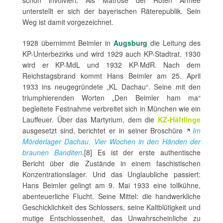
schon involviert. Als Matrose der Roten Armee
unterstellt er sich der bayerischen Räterepublik. Sein
Weg ist damit vorgezeichnet.
1928 übernimmt Beimler in
Augsburg
die Leitung des
KP-Unterbezirks und wird 1929 auch KP-Stadtrat. 1930
wird er KP-MdL und 1932 KP-MdR. Nach dem
Reichstagsbrand kommt Hans Beimler am 25. April
1933 ins neugegründete „KL Dachau“. Seine mit den
triumphierenden Worten „Den Beimler ham ma“
begleitete Festnahme verbreitet sich in München wie ein
Lauffeuer. Über das Martyrium, dem die
KZ-Häftlinge
ausgesetzt sind, berichtet er in seiner Broschüre
Im
Mörderlager Dachau. Vier Wochen in den Händen der
braunen Banditen
.[8] Es ist der erste authentische
Bericht über die Zustände in einem faschistischen
Konzentrationslager. Und das Unglaubliche passiert:
Hans Beimler gelingt am 9. Mai 1933 eine tollkühne,
abenteuerliche Flucht. Seine Mittel: die handwerkliche
Geschicklichkeit des Schlossers, seine Kaltblütigkeit und
mutige Entschlossenheit, das Unwahrscheinliche zu