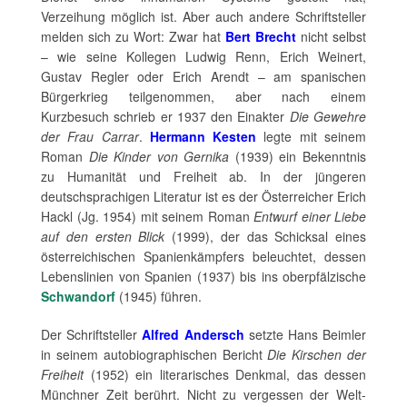
Verzeihung möglich ist. Aber auch andere Schriftsteller
melden sich zu Wort: Zwar hat
Bert Brecht
nicht selbst
– wie seine Kollegen Ludwig Renn, Erich Weinert,
Gustav Regler oder Erich Arendt – am spanischen
Bürgerkrieg teilgenommen, aber nach einem
Kurzbesuch schrieb er 1937 den Einakter
Die Gewehre
der Frau Carrar
.
Hermann Kesten
legte mit seinem
Roman
Die Kinder von Gernika
(1939) ein Bekenntnis
zu Humanität und Freiheit ab. In der jüngeren
deutschsprachigen Literatur ist es der Österreicher Erich
Hackl (Jg. 1954) mit seinem Roman
Entwurf einer Liebe
auf den ersten Blick
(1999), der das Schicksal eines
österreichischen Spanienkämpfers beleuchtet, dessen
Lebenslinien von Spanien (1937) bis ins oberpfälzische
Schwandorf
(1945) führen.
Der Schriftsteller
Alfred Andersch
setzte Hans Beimler
in seinem autobiographischen Bericht
Die Kirschen der
Freiheit
(1952) ein literarisches Denkmal, das dessen
Münchner Zeit berührt. Nicht zu vergessen der Welt-