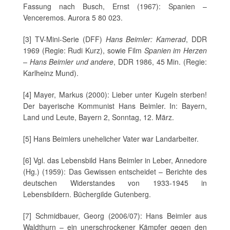
Fassung nach Busch, Ernst (1967): Spanien –
Venceremos. Aurora 5 80 023.
[3] TV-Mini-Serie (DFF)
Hans Beimler: Kamerad
, DDR
1969 (Regie: Rudi Kurz), sowie Film
Spanien im Herzen
– Hans Beimler und andere
, DDR 1986, 45 Min. (Regie:
Karlheinz Mund).
[4] Mayer, Markus (2000): Lieber unter Kugeln sterben!
Der bayerische Kommunist Hans Beimler. In: Bayern,
Land und Leute, Bayern 2, Sonntag, 12. März.
[5] Hans Beimlers unehelicher Vater war Landarbeiter.
[6] Vgl. das Lebensbild Hans Beimler in Leber, Annedore
(Hg.) (1959): Das Gewissen entscheidet – Berichte des
deutschen Widerstandes von 1933-1945 in
Lebensbildern. Büchergilde Gutenberg.
[7] Schmidbauer, Georg (2006/07): Hans Beimler aus
Waldthurn – ein unerschrockener Kämpfer gegen den