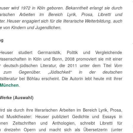
user wird 1972 in Köln geboren. Bekanntheit erlangt sie durch
erarischen Arbeiten im Bereich Lyrik, Prosa, Libretti und
er. Heuser engagiert sich für die literarische Weiterbildung, auch
e von Kindern und Jugendlichen.
ng
euser studiert Germanistik, Politik und Vergleichende
wissenschaften in Köln und Bonn, 2008 promoviert sie mit einer
r deutsch-jüdischen Literatur, die 2011 unter dem Titel
Vom
 zum Gegenüber. „Jüdischkeit“ in der deutschen
literatur
bei Böhlau erscheint. Die Autorin lebt heute mit ihrer
München
.
 Werke (Auswahl)
rd sie durch ihre literarischen Arbeiten im Bereich Lyrik, Prosa,
und Musiktheater: Heuser publiziert Gedichte und Essays in
enen Zeitschriften und Anthologien, schreibt Libretti für
en dreizehn Opern und macht sich als Übersetzerin (unter