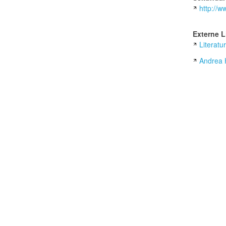
http://
Externe L
Literat
Andrea 