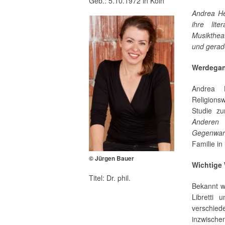
Geb.: 5.10.1972 in Köln
Andrea He
ihre lit
Musiktheat
und gerad
Werdega
Andrea H
Religions
Studie zu
Anderen
Gegenwarts
Familie in
© Jürgen Bauer
Wichtige
Titel: Dr. phil.
Bekannt wi
Libretti 
verschied
inzwisch