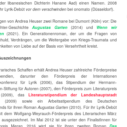
der libanesischen Dichterin Hanane Aad) einen Namen. 2008
ihr Lyrik-Debüt
vor dem verschwinden
bei onomato (Düsseldorf).
iegen von Andrea Heuser zwei Romane bei Dumont (Köln) vor: Die
chter-Geschichte
Augustas Garten
(2014)
und
Wenn wir
en
(2021). Ein Generationenroman, der um die Fragen von
Schuld, Verdrängen, um die Weitergabe von Kriegs-Traumata und
hkeiten von Liebe auf der Basis von Versehrtheit kreist.
 Auszeichnungen
terarisches Schaffen erhält Andrea Heuser zahlreiche Förderpreise
endien, darunter den Förderpreis der Internationen
konferenz für Lyrik (2006), das Stipendium der Hermann-
Stiftung für Autoren (2007), den Förderpreis zum Literaturpreis
z (2009), das
Literaturstipendium der Landeshauptstadt
(2009) sowie ein Arbeitsstipendium des Deutschen
fonds für ihren Roman
Augustas Garten
(2010). Für ihr Lyrik-Debüt
mit dem Wolfgang-Weyrauch-Förderpreis des Literarischen März
 ausgezeichnet. Im Mai 2012 ist sie unter den FinalistInnen für
kpreis Meran. 2016 wird sie für ihren zweiten Roman
Das