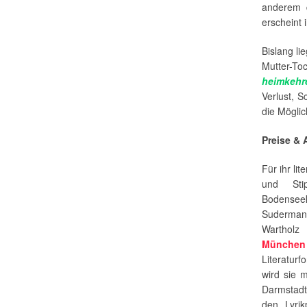
anderem 
erscheint 
Bislang l
Mutter-To
heimkehr
Verlust, 
die Möglic
Preise &
Für ihr li
und Stip
Bodensee
Sudermann-
Warthol
München
Literatur
wird sie 
Darmstadt
den Lyri