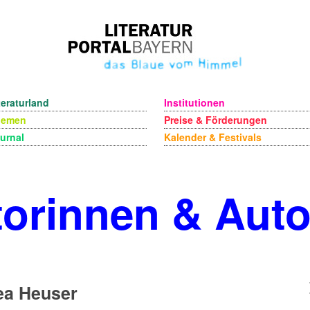
teraturland
Institutionen
hemen
Preise & Förderungen
urnal
Kalender & Festivals
orinnen & Aut
ea Heuser