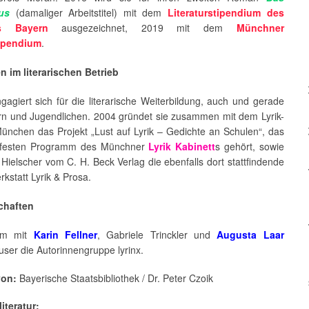
us
(damaliger Arbeitstitel) mit dem
Literaturstipendium des
ts Bayern
ausgezeichnet, 2019 mit dem
Münchner
tipendium
.
en im literarischen Betrieb
agiert sich für die literarische Weiterbildung, auch und gerade
rn und Jugendlichen. 2004 gründet sie zusammen mit dem Lyrik-
München das Projekt „Lust auf Lyrik – Gedichte an Schulen“, das
 festen Programm des Münchner
Lyrik Kabinett
s gehört, sowie
 Hielscher vom C. H. Beck Verlag die ebenfalls dort stattfindende
kstatt Lyrik & Prosa.
schaften
am mit
Karin Fellner
, Gabriele Trinckler und
Augusta Laar
user die Autorinnengruppe lyrinx.
von:
Bayerische Staatsbibliothek / Dr. Peter Czoik
iteratur: