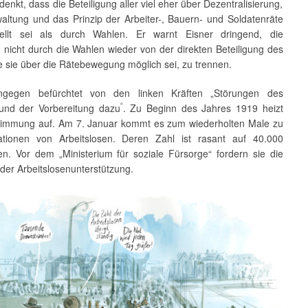
enkt, dass die Beteiligung aller viel eher über Dezentralisierung,
waltung und das Prinzip der Arbeiter-, Bauern- und Soldatenräte
tellt sei als durch Wahlen. Er warnt Eisner dringend, die
 nicht durch die Wahlen wieder von der direkten Beteiligung des
e sie über die Rätebewegung möglich sei, zu trennen.
ingegen befürchtet von den linken Kräften „Störungen des
“
und der Vorbereitung dazu
. Zu Beginn des Jahres 1919 heizt
Stimmung auf. Am 7. Januar kommt es zum wiederholten Male zu
tionen von Arbeitslosen. Deren Zahl ist rasant auf 40.000
en. Vor dem „Ministerium für soziale Fürsorge“ fordern sie die
der Arbeitslosenunterstützung.