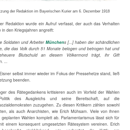
zung der Redaktion im Bayerischen Kurier am 6. Dezember 1918
ner Redaktion wurde ein Aufruf verfasst, der auch das Verhalten
 in den Kriegsjahren angreift:
ie Soldaten und Arbeiter
München
s
[
...
]
haben der schändlichen
e, die das Volk durch 51 Monate belogen und betrogen hat und
eheuere Blutschuld an diesem Völkermord trägt, ihr Gift
n.
..
.
Eisner selbst immer wieder im Fokus der Pressehetze stand, ließ
setzung beenden.
ger des Rätegedankens kritisieren auch im Vorfeld der Wahlen
Politik des Ausgleichs und seine Bereitschaft, auf die
sozialdemokraten zuzugehen. Zu diesen Kritikern zählen sowohl
en, als auch Anarchisten, wie Erich Mühsam. Viele von ihnen
e geplanten Wahlen komplett ab. Parlamentarismus lässt sich für
 mit einem konsequent umgesetzten Rätesystem vereinen. Erich