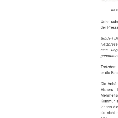
Beset
Unter sei
der Presse
Brüder! D
Hetzpress
eine ung
genomme
Trotzdem 
er die Be
Die Anhän
Eisners 
Mehrheits
Kommunist
lehnen di
sie nicht