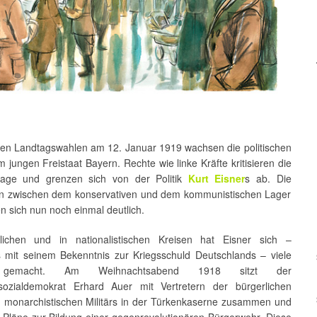
den Landtagswahlen am 12. Januar 1919 wachsen die politischen
im jungen Freistaat Bayern. Rechte wie linke Kräfte kritisieren die
Lage und grenzen sich von der Politik
Kurt Eis
ner
s ab. Die
en zwischen dem konservativen und dem kommunistischen Lager
n sich nun noch einmal deutlich.
lichen und in nationalistischen Kreisen hat Eisner sich –
 mit seinem Bekenntnis zur Kriegsschuld Deutschlands – viele
 gemacht. Am Weihnachtsabend 1918 sitzt der
sozialdemokrat Erhard Auer mit Vertretern der bürgerlichen
d monarchistischen Militärs in der Türkenkaserne zusammen und
 Pläne zur Bildung einer gegenrevolutionären Bürgerwehr. Diese