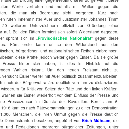
 alten Werte vertreten und notfalls mit Waffen gegen die
ten, die man als Bedrohung sieht, vorgehen. Kurz nach
en rufen Innenminister Auer und Justizminister Johannes Timm
 20 weiteren Unterzeichnern offiziell zur Gründung einer
r auf. Bei den Räten formiert sich sofort Widerstand dagegen.
er spricht sich im „
Provisorischen Nationalrat
“ gegen diese
 aus. Fürs erste kann er so den Widerstand aus den
tischen, bürgerlichen und nationalistischen Reihen einbremsen.
arbeiten diese Kräfte jedoch weiter gegen Einser. Da sie große
r Presse hinter sich haben, ist dies im Hinblick auf die
enden Wahlen riskant. Um den neuen Freistaat nicht zu
, versucht Eisner weiter mit Auer politisch zusammenzuarbeiten,
ich nach der Bürgerwehraffäre deutlich von ihm zu distanzieren.
 wiederum für Kritik von Seiten der Räte und den linken Kräften.
warnen sie Eisner wiederholt vor dem Einfluss der Presse und
ine Pressezensur im Dienste der Revolution. Bereits am 6.
1918 kam es nach Räteversammlungen zu einer Demonstration
1.000 Menschen, die ihren Unmut gegen die Presse deutlich
Die Demonstranten besetzten, angeführt von
Erich Mühsam
, die
en und Redaktionen mehrerer bürgerlicher Zeitungen, unter