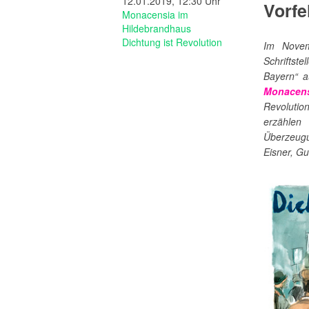
12.01.2019, 12:30 Uhr
Vorfe
Monacensia im
Hildebrandhaus
Dichtung ist Revolution
Im Novem
Schriftste
Bayern“ a
Monacen
Revoluti
erzählen
Überzeugu
Eisner, Gu