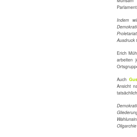
Mühsam b
Parlamenta
Indem wi
Demokrat
Proletari
Ausdruck f
Erich Mü
arbeiten
Ortsgrup
Auch
Gus
Ansicht n
tatsächlic
Demokra
Gliederu
Wahlunsi
Oligarchie 