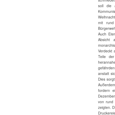
soll die
Kommunis
Weihnacht
mit rund
Bürgerweh
Auch Eisn
Absicht
monarchis
Verdeckt 
Teile de
herannah
gefährden
anstatt s
Dies sorgt
Außerdem 
fordern e
Dezember 
von rund 
zeigten. 
Druckerei