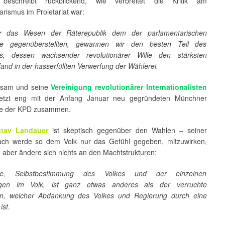
eschreibt rückblickend, wie verbreitet die Kritik am
rismus im Proletariat war:
r das Wesen der Räterepublik dem der parlamentarischen
ie gegenüberstellten, gewannen wir den besten Teil des
ats, dessen wachsender revolutionärer Wille den stärksten
and in der hasserfüllten Verwerfung der Wählerei.
hsam und seine
Vereinigung revolutionärer Internationalisten
 jetzt eng mit der Anfang Januar neu gegründeten Münchner
pe der KPD zusammen.
tav Landauer
ist skeptisch gegenüber den Wahlen – seiner
ach werde so dem Volk nur das Gefühl gegeben, mitzuwirken,
h aber ändere sich nichts an den Machtstrukturen:
tie, Selbstbestimmung des Volkes und der einzelnen
ngen im Volk, ist ganz etwas anderes als der verruchte
nn, welcher Abdankung des Volkes und Regierung durch eine
ist
.