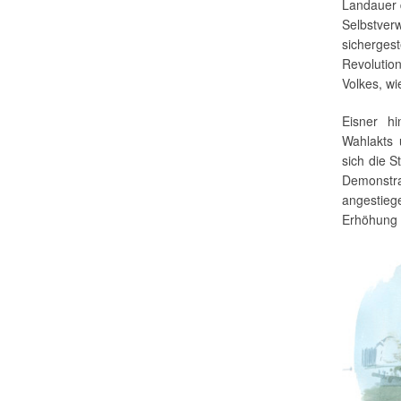
Landauer d
Selbstver
sicherges
Revolution
Volkes, wi
Eisner h
Wahlakts 
sich die 
Demonstra
angestieg
Erhöhung 