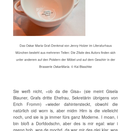
Das Oskar Maria Graf-Denkmal von Jenny Holzer im Literaturhaus
München besteht aus mehreren Teilen: Die Zitate des Autors finden sich
unter anderem auf den Polstern der Möbel und auf dem Geschirr in der
Brasserie
OskarMaria.
© Kai Blaschke
Sie weiß nicht, »ob da die Gisa« (sie meint Gisela
Blauner, Grafs dritte Ehefrau, Sekretärin übrigens von
Erich Fromm) »wieder dahintersteckt, obwohl die
natürlich oid worn is, aber midm Hirn is die vielleicht
noch, und sie is ja immer fürs ganz Moderne. I moan, i
bin bloß a Dorfdodschn, aber des is mir egal: wiar i
gseng hob, wos de mochd, da war mir des glei klar, wos