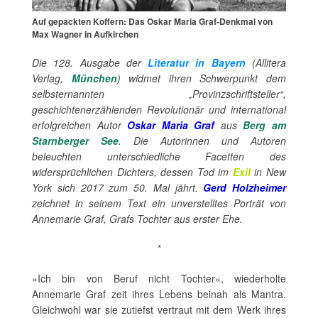
Auf gepackten Koffern: Das Oskar Maria Graf-Denkmal von
Max Wagner in Aufkirchen
Die 128. Ausgabe der
Literatur in Bayern
(Allitera
Verlag,
München
) widmet ihren Schwerpunkt dem
selbsternannten „Provinzschriftsteller“,
geschichtenerzählenden Revolutionär und international
erfolgreichen Autor
Oskar Maria Graf
aus
Berg am
Starnberger See
. Die Autorinnen und Autoren
beleuchten unterschiedliche Facetten des
widersprüchlichen Dichters, dessen Tod im
Exil
in New
York sich 2017 zum 50. Mal jährt.
Gerd Holzheimer
zeichnet in seinem Text ein unverstelltes Porträt von
Annemarie Graf, Grafs Tochter aus erster Ehe.
*
»Ich bin von Beruf nicht Tochter«, wiederholte
Annemarie Graf zeit ihres Lebens beinah als Mantra.
Gleichwohl war sie zutiefst vertraut mit dem Werk ihres