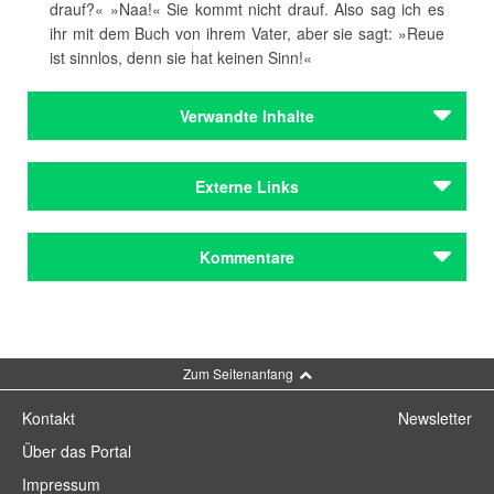
drauf?« »Naa!« Sie kommt nicht drauf. Also sag ich es
ihr mit dem Buch von ihrem Vater, aber sie sagt: »Reue
ist sinnlos, denn sie hat keinen Sinn!«
Verwandte Inhalte
Autoren
Externe Links
Graf, Oskar Maria
Holzheimer, Gerd
Website
Literatur in Bayern
Kommentare
Autoren
Oskar Maria Graf im Allitera Verlag
Graf, Oskar Maria
Holzheimer, Gerd
Gerd Holzheimer
Kommentar schreiben
Institutionen
Literaturhaus München
Zum Seitenanfang
Institutionen
Kontakt
Newsletter
Literaturhaus München
Über das Portal
Zeitschriften
Impressum