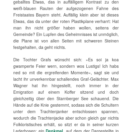
geballtes Etwas, das in auffälligem Kontrast zu den
weiß-blauen Rauten der aufgezogenen Fahne des
Freistaates Bayern steht. Auffällig klein aber ist dieses
Etwas, das da unter der roten Plastikplane verharrt: Hat
man ihn nicht größer haben wollen, seitens der
Gemeinde? Ein Lupfen des Geheimnisses ist unmöglich,
die Plane ist von allen Seiten mit schweren Steinen
festgehalten, da geht nichts.
Die Tochter Grafs wünscht sich: »Es soi ja koa
gwamperte Feier wern, sondern wos Lustigs! Ich habs
ned so mit die ergreifenden Momente«, sagt sie und
lacht ihr unverkennbar schallendes Graf-Gelächter. Max
Wagner hat ihn hingestellt, noch immer in der
Emigration auf einem Koffer sitzend und doch
gleichzeitig über den Starnberger See schauend. Die
Hände auf die Knie gestemmt, sodass sich die Schultern
unter dem Trachtenjanker entschlossen spannen,
wodurch die Trachtenjacke aber schon gleich gar nichts
Folkloristisches erhält, so sitzt er da in seiner kurzen
Lederhosen: ein
Denkmal
, auf dem der Dargestellte in