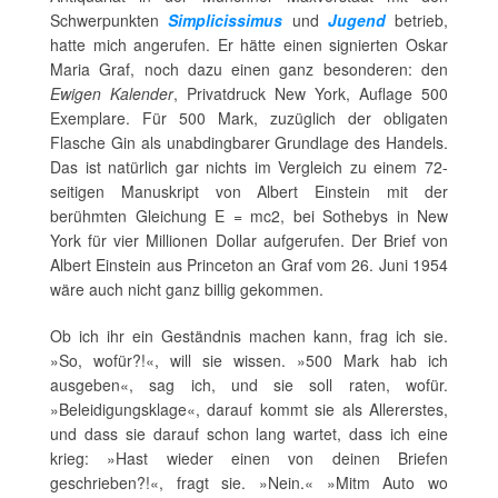
Schwerpunkten
Simplicissimus
und
Jugend
betrieb,
hatte mich angerufen. Er hätte einen signierten Oskar
Maria Graf, noch dazu einen ganz besonderen: den
Ewigen Kalender
, Privatdruck New York, Auflage 500
Exemplare. Für 500 Mark, zuzüglich der obligaten
Flasche Gin als unabdingbarer Grundlage des Handels.
Das ist natürlich gar nichts im Vergleich zu einem 72-
seitigen Manuskript von Albert Einstein mit der
berühmten Gleichung E = mc2, bei Sothebys in New
York für vier Millionen Dollar aufgerufen. Der Brief von
Albert Einstein aus Princeton an Graf vom 26. Juni 1954
wäre auch nicht ganz billig gekommen.
Ob ich ihr ein Geständnis machen kann, frag ich sie.
»So, wofür?!«, will sie wissen. »500 Mark hab ich
ausgeben«, sag ich, und sie soll raten, wofür.
»Beleidigungsklage«, darauf kommt sie als Allererstes,
und dass sie darauf schon lang wartet, dass ich eine
krieg: »Hast wieder einen von deinen Briefen
geschrieben?!«, fragt sie. »Nein.« »Mitm Auto wo