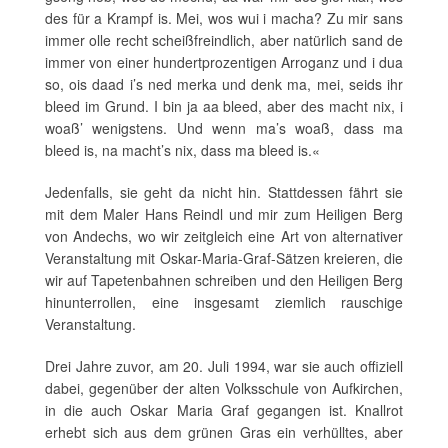
des für a Krampf is. Mei, wos wui i macha? Zu mir sans
immer olle recht scheißfreindlich, aber natürlich sand de
immer von einer hundertprozentigen Arroganz und i dua
so, ois daad i’s ned merka und denk ma, mei, seids ihr
bleed im Grund. I bin ja aa bleed, aber des macht nix, i
woaß’ wenigstens. Und wenn ma’s woaß, dass ma
bleed is, na macht’s nix, dass ma bleed is.«
Jedenfalls, sie geht da nicht hin. Stattdessen fährt sie
mit dem Maler Hans Reindl und mir zum Heiligen Berg
von Andechs, wo wir zeitgleich eine Art von alternativer
Veranstaltung mit Oskar-Maria-Graf-Sätzen kreieren, die
wir auf Tapetenbahnen schreiben und den Heiligen Berg
hinunterrollen, eine insgesamt ziemlich rauschige
Veranstaltung.
Drei Jahre zuvor, am 20. Juli 1994, war sie auch offiziell
dabei, gegenüber der alten Volksschule von Aufkirchen,
in die auch Oskar Maria Graf gegangen ist. Knallrot
erhebt sich aus dem grünen Gras ein verhülltes, aber