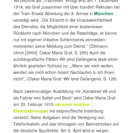
Verzeichnis als „Trainreiter“ erfolgt erst am 1. Dezember
1914, als Graf zusammen mit über hundert Rekruten bei
der Train-Ersatz-Abteilung der 8. Armee in
München
vereidigt wird. „Die Einsicht in die Unausweichlichkeit
des Dienstes, die Möglichkeit einer kostenlosen
Rückkehr nach München und die Ratschläge, er könne
nur mit eigener Initiative Schlimmeres vermeiden,
motivierten seine Meldung zum Dienst.“ (Dittmann,
Ulrich [2000]: Oskar Maria Graf, S. 295) Auch die
autobiografische Fiktion
Wir sind Gefangene
lässt einen
ähnlich gearteten Schluss zu: „‚Wenn sie mich wollen,
werden sie mich schon holen! Nachlaufen tu ich ihnen
nicht!’„ (Oskar Maria Graf: Wir sind Gefangene, S. 126)
Nach zweimonatiger Ausbildung mit „Karabiner 98 und
als Fahrer von Sattel und Bock“ wird Oskar Maria Graf
am 29. Februar 1915
mit einer mobilen
Eisenbahntruppe
ins ostpreußische Insterburg
versetzt. Seine Aufgaben sind die Verlegung von
Telefonkabeln und das Umnageln von Bahnstrecken auf
die deutsche Spurbreite. Am 5. April wird er wegen