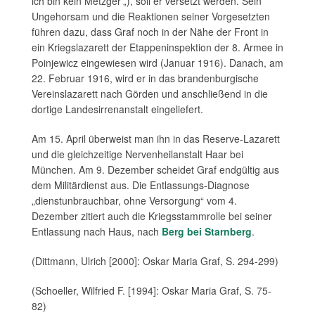
ich bin kein Metzger’„), soll er versetzt werden. Sein
Ungehorsam und die Reaktionen seiner Vorgesetzten
führen dazu, dass Graf noch in der Nähe der Front in
ein Kriegslazarett der Etappeninspektion der 8. Armee in
Poinjewicz eingewiesen wird (Januar 1916). Danach, am
22. Februar 1916, wird er in das brandenburgische
Vereinslazarett nach Görden und anschließend in die
dortige Landesirrenanstalt eingeliefert.
Am 15. April überweist man ihn in das Reserve-Lazarett
und die gleichzeitige Nervenheilanstalt Haar bei
München. Am 9. Dezember scheidet Graf endgültig aus
dem Militärdienst aus. Die Entlassungs-Diagnose
„dienstunbrauchbar, ohne Versorgung“ vom 4.
Dezember zitiert auch die Kriegsstammrolle bei seiner
Entlassung nach Haus, nach
Berg bei Starnberg
.
(Dittmann, Ulrich [2000]: Oskar Maria Graf, S. 294-299)
(Schoeller, Wilfried F. [1994]: Oskar Maria Graf, S. 75-
82)