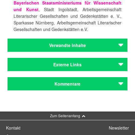
Bayerischen Staatsministeriums für Wissenschaft
und Kunst
, Stadt Ingolstadt, Arbeitsgemeinschaft
Literarischer Gesellschaften und Gedenkstätten e. V.,
Sparkasse Nürnberg, Arbeitsgemeinschaft Literarischer
Gesellschaften und Gedenkstätten e.V.
Verwandte Inhalte
Autoren
Externe Links
Krömer, Philip
Institutionen
Gesamtprogramm und Veranstaltungsdetails
Kommentare
Bayerisches Staatsministerium für
STADTKULTUR Netzwerk bayerischer Städte e.V.
Wissenschaft und Kunst
Literaturstiftung Bayern
STADTKULTUR Netzwerk bayerischer Städte
Kommentar schreiben
e.V.
Zum Seitenanfang
Preise & Förderungen
LITERATUR UPDATE
Kontakt
Newsletter