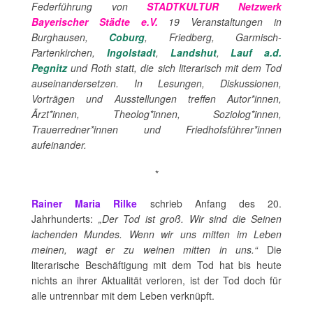
Federführung von
STADTKULTUR Netzwerk
Bayerischer Städte e.V.
19 Veranstaltungen in
Burghausen,
Coburg
, Friedberg, Garmisch-
Partenkirchen,
Ingolstadt
,
Landshut
,
Lauf a.d.
Pegnitz
und Roth statt, die sich literarisch mit dem Tod
auseinandersetzen. In Lesungen, Diskussionen,
Vorträgen und Ausstellungen treffen Autor*innen,
Ärzt*innen, Theolog*innen, Soziolog*innen,
Trauerredner*innen und Friedhofsführer*innen
aufeinander.
*
Rainer Maria Rilke
schrieb Anfang des 20.
Jahrhunderts:
„Der Tod ist groß. Wir sind die Seinen
lachenden Mundes. Wenn wir uns mitten im Leben
meinen, wagt er zu weinen mitten in uns.“
Die
literarische Beschäftigung mit dem Tod hat bis heute
nichts an ihrer Aktualität verloren, ist der Tod doch für
alle untrennbar mit dem Leben verknüpft.