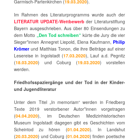
Garmisch-Partenkirchen (
19.03.2020
).
Im Rahmen des Literaturprogramms wurde auch der
LITERATUR UPDATE-Wettbewerb
der Literaturstiftung
Bayern ausgeschrieben. Aus über 80 Einsendungen zu
dem Motto
„Den Tod schreiben“
kürte die Jury die vier
Sieger*innen Annegret Liepold, Elena Kaufmann,
Philip
Krömer
und Matthias Tonon, die ihre Beiträge auf einer
Lesereise in Ingolstadt (
17.03.2020
), Lauf a.d. Pegnitz
(
18.03.2020
) und Coburg (
19.03.2020
) vorstellen
werden.
Friedhofsspaziergänge und der Tod in der Kinder-
und Jugendliteratur
Unter dem Titel „In memoriam“ werden in Friedberg
Texte 2019 verstorbener Autor*innen vorgetragen
(
04.04.2020
), im Deutschen Medizinhistorischen
Museum Ingolstadt dagegen gibt es Geschichten vom
Scheintod zu hören (
01.04.2020
). In Landshut
(
20.03.2020
) und Coburg (
01.04.2020
) finden poetische