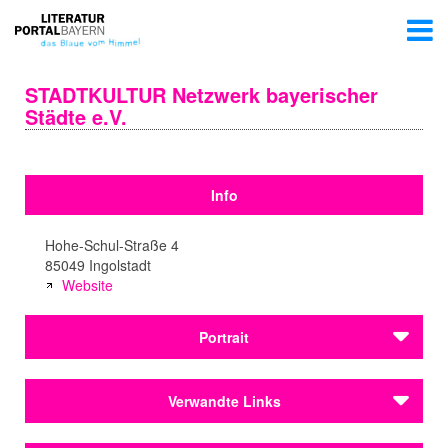
STADTKULTUR Netzwerk bayerischer
Städte e.V.
Info
Hohe-Schul-Straße 4
85049 Ingolstadt
Website
Portrait
Verwandte Links
Das Netzwerk STADTKULTUR Bayern ist das Kultur-
Forum von rund 50 bayerischen Städten und