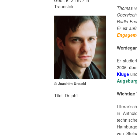
Geb.: 6. 2.1977 in
Traunstein
Thomas vo
Oberviech
Radio-Fea
Er ist auß
Engagem
Werdega
Er studier
2006 über
Kluge
un
Augsbur
© Joachim Unseld
Wichtige
Titel: Dr. phil.
Literaris
in Anthol
technische
Hamburge
von Stein