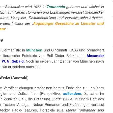
n Steinaecker wird 1977 in
Traunstein
geboren und wächst in
tach auf. Neben Romanen und Erzählungen verfasst Steinaecker
tures, Hörspiele, Dokumentarfilme und journalistische Arbeiten.
erdem Initiator der „
Augsburger Gespräche zu Literatur und
ent
“.
ng
t Germanistik in
München
und Cincinnati (USA) und promoviert
 literarische Fototexte von Rolf Dieter Brinkmann,
Alexander
d
W. G. Sebald
. Noch im selben Jahr zieht er von München nach
g
, wo er seitdem auch lebt.
 Werke (Auswahl)
che Veröffentlichungen erscheinen bereits Ende der 1990er-Jahre
ogien und Zeitschriften (Perspektive,
außer.dem
, Sprache im
n Zeitalter u.a.), die Erzählung „Götz“ (2004) in einem Heft des
r Textem Verlags. Neben Romanen und Erzählungen verfasst
aecker Radio-Features, Hörspiele (u.a.
Meine Tonbänder sind