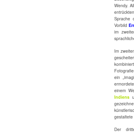
Wendy. All
entrückte
Sprache 
Vorbild
Er
im zweite
sprachlic
Im zweit
gescheit
kombinier
Fotografi
ein „imag
ermordeten
einem We
Indiens
un
gezeichn
künstleri
gestaltete
Der dri