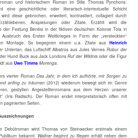
rroman und historischem Roman im Stile Thomas Pynchons:
 eine geschichtliche oder literarisch-intertextuelle Schicht
, wird diese gebrochen, erweitert, kontrastiert, collagiert durch
Erzählebenen, Anspielungen oder Zitate. Erzählt wird die
e der Festung Benēsi in der fiktiven deutschen Kolonie Tola in
r Ausbruch des Ersten Weltkrieges in Form der „versteckten“
schen Montage. So begegnen einem u.a. Zitate aus
Heinrich
r Untertan
, das Luftschiff Albatros aus Jules Vernes
Robur der
 der Hund Buck aus Jack Londons
Ruf der Wildnis
oder die Figur
idt aus
Uwe Timms
Morenga
.
ers vierter Roman
Das Jahr, in dem ich aufhörte, mir Sorgen zu
nd anfing zu träumen
(2012) wiederum bewegt sich im Genre
eren, gestylten Angestelltenromans aus dem Herzen unserer
“ (Iris Radisch). Der Roman endet interpretatorisch offen mit
n paginierten Seiten.
 Auszeichnungen
em Debütroman wird Thomas von Steinaecker erstmals einem
 Publikum bekannt.
Wallner beginnt zu fliegen
erhält neben dem