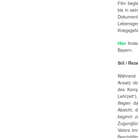
Film begl
bis in se
Dokument
Lebensgesc
Kriegsgefa
Hier
finde
Bayern.
Stil / Rez
Während i
Ansatz übe
des Kompo
Lehrzeit“)
fliegen
das
Absicht, 
beginnt z
Zugunglüc
Vaters im
Beschäfti