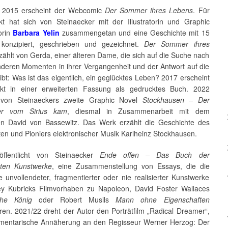
t 2015 erscheint der Webcomic
Der Sommer ihres Lebens
. Für
kt hat sich von Steinaecker mit der Illustratorin und Graphic
orin
Barbara Yelin
zusammengetan und eine Geschichte mit 15
konzipiert, geschrieben und gezeichnet.
Der Sommer ihres
zählt von Gerda, einer älteren Dame, die sich auf die Suche nach
deren Momenten in ihrer Vergangenheit und der Antwort auf die
bt: Was ist das eigentlich, ein geglücktes Leben? 2017 erscheint
kt in einer erweiterten Fassung als gedrucktes Buch. 2022
t von Steinaeckers zweite Graphic Novel
Stockhausen – Der
er vom Sirius kam
, diesmal in Zusammenarbeit mit dem
oren David von Bassewitz. Das Werk erzählt die Geschichte des
en und Pioniers elektronischer Musik Karlheinz Stockhausen.
öffentlicht von Steinaecker
Ende offen – Das Buch der
rten Kunstwerke
, eine Zusammenstellung von Essays, die die
 unvollendeter, fragmentierter oder nie realisierter Kunstwerke
ey Kubricks Filmvorhaben zu Napoleon, David Foster Wallaces
che König
oder Robert Musils
Mann ohne Eigenschaften
ren. 2021/22 dreht der Autor den Porträtfilm „Radical Dreamer“,
mentarische Annäherung an den Regisseur Werner Herzog: Der