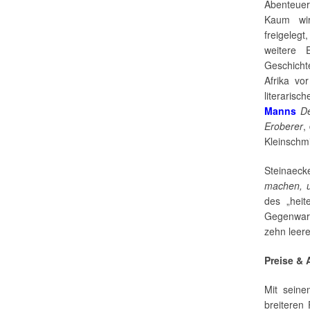
Abenteue
Kaum wird
freigelegt
weitere 
Geschicht
Afrika vo
literari
Manns
De
Eroberer
,
Kleinschm
Steinaeck
machen, u
des „heit
Gegenwart
zehn leere
Preise &
Mit sein
breiteren