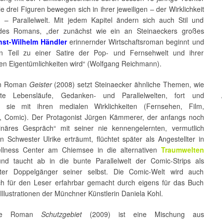
e drei Figuren bewegen sich in ihrer jeweiligen – der Wirklichkeit
n – Parallelwelt. Mit jedem Kapitel ändern sich auch Stil und
des Romans, „der zunächst wie ein an Steinaeckers großes
nst-Wilhelm Händler
erinnernder Wirtschaftsroman beginnt und
n Teil zu einer Satire der Pop- und Fernsehwelt und ihrer
hen Eigentümlichkeiten wird“ (Wolfgang Reichmann).
en Roman
Geister
(2008) setzt Steinaecker ähnliche Themen, wie
erte Lebensläufe, Gedanken- und Parallelwelten, fort und
t sie mit ihren medialen Wirklichkeiten (Fernsehen, Film,
e, Comic). Der Protagonist Jürgen Kämmerer, der anfangs noch
inäres Gespräch“ mit seiner nie kennengelernten, vermutlich
 Schwester Ulrike erträumt, flüchtet später als Angestellter in
llness Center am Chiemsee in die alternativen
Traumwelten
d taucht ab in die bunte Parallelwelt der Comic-Strips als
eter Doppelgänger seiner selbst. Die Comic-Welt wird auch
sch für den Leser erfahrbar gemacht durch eigens für das Buch
 Illustrationen der Münchner Künstlerin Daniela Kohl.
tte Roman
Schutzgebiet
(2009) ist eine Mischung aus