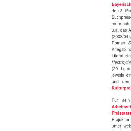
Bayerisc
den 3. Pla
Buchprei
mehrfach 
u.a. das A
(2003/04
Roman
S
Kriegsbl
Literatur
Herzrhyt
(2011), de
jeweils e
und den 
Kulturpre
Für sei
Arbeitss
Freistaat
Projekt e
unter we