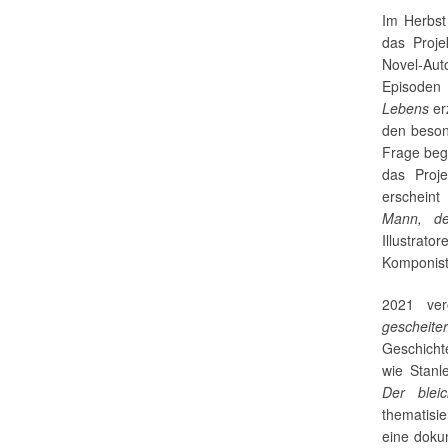
Im Herbs
das Proje
Novel-Aut
Episoden 
Lebens
er
den beson
Frage begi
das Proje
erschein
Mann, d
Illustrat
Komponist
2021 ver
gescheite
Geschichte
wie Stanl
Der blei
thematisie
eine doku