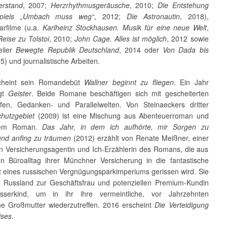
erstand
, 2007;
Herzrhythmusgeräusche
, 2010;
Die Entstehung
piels „Umbach muss weg“
, 2012;
Die Astronautin
, 2018),
rfilme (u.a.
Karlheinz Stockhausen. Musik für eine neue Welt
,
Reise zu Tolstoi
, 2010;
John Cage. Alles ist möglich
, 2012 sowie
eiler
Bewegte Republik Deutschland
, 2014 oder
Von Dada bis
5) und journalistische Arbeiten.
cheint sein Romandebüt
Wallner beginnt zu fliegen
. Ein Jahr
lgt
Geister
. Beide Romane beschäftigen sich mit gescheiterten
fen, Gedanken- und Parallelwelten. Von Steinaeckers dritter
chutzgebiet
(2009) ist eine Mischung aus Abenteuerroman und
chem Roman
. Das Jahr, in dem ich aufhörte, mir Sorgen zu
nd anfing zu träumen
(2012) erzählt von Renate Meißner, einer
en Versicherungsagentin und Ich-Erzählerin des Romans, die aus
en Büroalltag ihrer Münchner Versicherung in die fantastische
 eines russischen Vergnügungsparkimperiums gerissen wird. Sie
ch Russland zur Geschäftsfrau und potenziellen Premium-Kundin
sserkind, um in ihr ihre vermeintliche, vor Jahrzehnten
ne Großmutter wiederzutreffen. 2016 erscheint
Die Verteidigung
ises
.