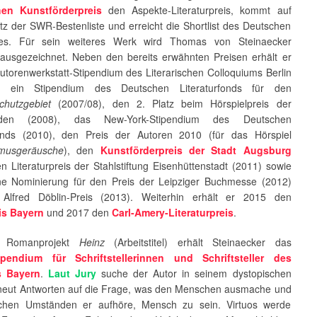
hen Kunstförderpreis
den Aspekte-Literaturpreis, kommt auf
tz der SWR-Bestenliste und erreicht die Shortlist des Deutschen
ses. Für sein weiteres Werk wird Thomas von Steinaecker
ausgezeichnet. Neben den bereits erwähnten Preisen erhält er
utorenwerkstatt-Stipendium des Literarischen Colloquiums Berlin
), ein Stipendium des Deutschen Literaturfonds für den
chutzgebiet
(2007/08), den 2. Platz beim Hörspielpreis der
inden (2008), das New-York-Stipendium des Deutschen
fonds (2010), den Preis der Autoren 2010 (für das Hörspiel
hmusgeräusche
), den
Kunstförderpreis der Stadt Augsburg
n Literaturpreis der Stahlstiftung Eisenhüttenstadt (2011) sowie
ine Nominierung für den Preis der Leipziger Buchmesse (2012)
Alfred Döblin-Preis (2013). Weiterhin erhält er 2015 den
is Bayern
und 2017 den
Carl-Amery-Literaturpreis
.
n Romanprojekt
Heinz
(Arbeitstitel) erhält Steinaecker das
tipendium für Schriftstellerinnen und Schriftsteller des
s Bayern
.
Laut Jury
suche der Autor in seinem dystopischen
rneut Antworten auf die Frage, was den Menschen ausmache und
lchen Umständen er aufhöre, Mensch zu sein. Virtuos werde