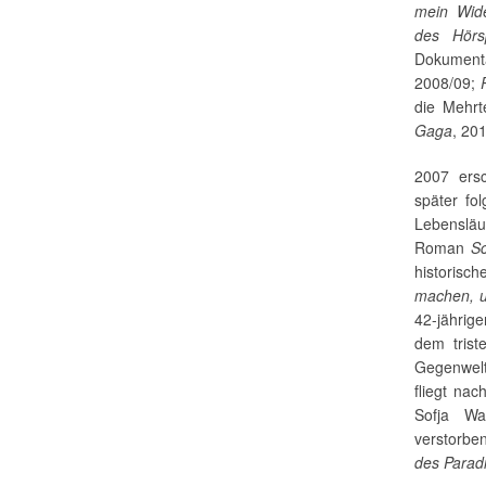
mein Wid
des Hörs
Dokumenta
2008/09;
die Mehrt
Gaga
, 201
2007 ers
später fo
Lebensläu
Roman
S
historis
machen, u
42-jährig
dem trist
Gegenwelt
fliegt na
Sofja Wa
verstorbe
des Parad