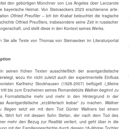
eitet den gebürtigen Münchner von Los Angeles über Lanzarote
ine bayerische Heimat. Von Steinaeckers 2023 erschienene arte-
ation
Otfried Preußler – Ich bin Krabat
beleuchtet die tragische
hichte Otfried Preußlers, insbesondere seine Zeit in russischer
ngenschaft, und stellt diese in den Kontext seines Werks.
n Sie alle Texte von Thomas von Steinaecker im Literaturportal
eption
n seinen frühen Texten ausschließlich der avantgardistische
rwiegt, wozu ihn nicht zuletzt auch der experimentelle Einfluss
nisten Karlheinz Stockhausen (1928-2007) beflügelt („Meine
, tritt bis zum Erscheinen seines Romandebüts
Wallner beginnt zu
 Formalistische mehr und mehr in den Hintergrund in der
das Avantgardistische „erzählerisch lesbar“ zu machen.
Wallner
u fliegen
setzt ein mit dem Tod Günter Wallners bei einem
k, fährt fort mit dessen Sohn Stefan, der nach dem Tod des
mer mehr den Bezug zur Realität verliert, und geht über in die
gung mit der Familiengeschichte durch dessen 18-jährige Tochter