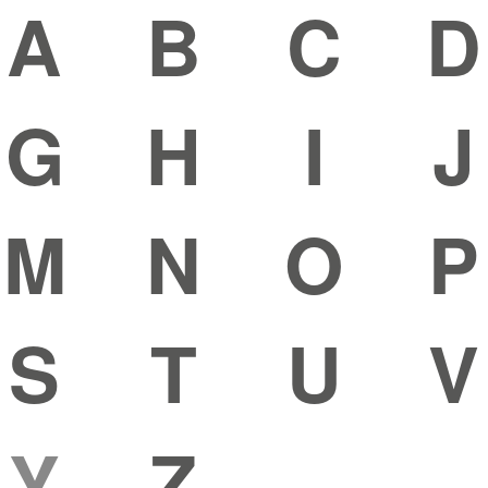
A
B
C
D
G
H
I
J
M
N
O
P
S
T
U
V
Y
Z