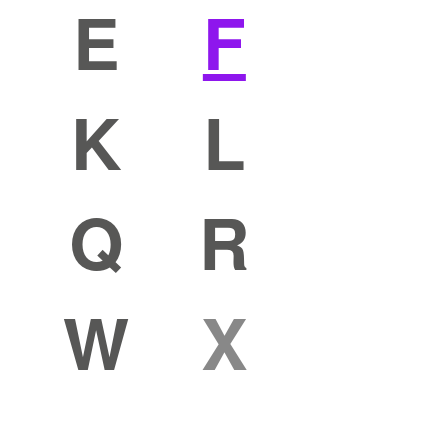
E
F
K
L
Q
R
W
X