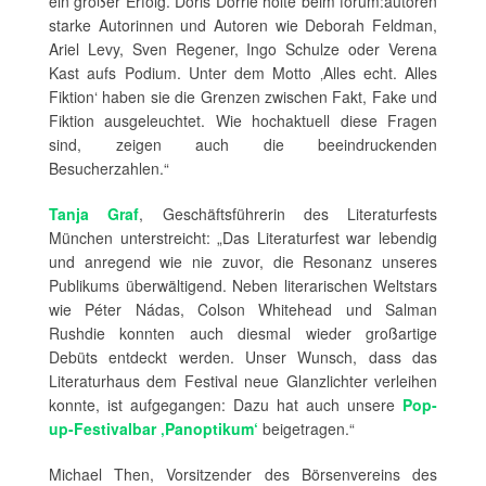
ein großer Erfolg. Doris Dörrie holte beim forum:autoren
starke Autorinnen und Autoren wie Deborah Feldman,
Ariel Levy, Sven Regener, Ingo Schulze oder Verena
Kast aufs Podium. Unter dem Motto ‚Alles echt. Alles
Fiktion‘ haben sie die Grenzen zwischen Fakt, Fake und
Fiktion ausgeleuchtet. Wie hochaktuell diese Fragen
sind, zeigen auch die beeindruckenden
Besucherzahlen.“
Tanja Graf
, Geschäftsführerin des Literaturfests
München unterstreicht: „Das Literaturfest war lebendig
und anregend wie nie zuvor, die Resonanz unseres
Publikums überwältigend. Neben literarischen Weltstars
wie Péter Nádas, Colson Whitehead und Salman
Rushdie konnten auch diesmal wieder großartige
Debüts entdeckt werden. Unser Wunsch, dass das
Literaturhaus dem Festival neue Glanzlichter verleihen
konnte, ist aufgegangen: Dazu hat auch unsere
Pop-
up-Festivalbar ‚Panoptikum‘
beigetragen.“
Michael Then, Vorsitzender des Börsenvereins des