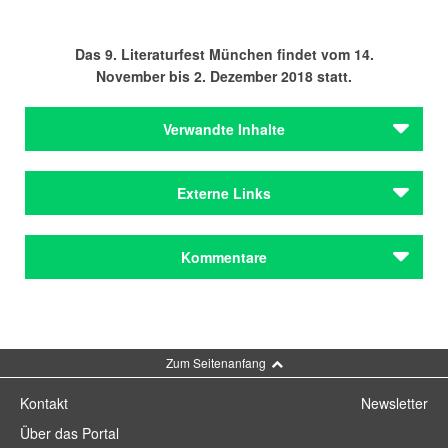
Das 9. Literaturfest München findet vom 14.
November bis 2. Dezember 2018 statt.
Verwandte Inhalte
Autoren
Externe Links
Dörrie, Doris
Gomringer, Nora
Maar, Paul
Literaturhaus München
Kommentare
Yelin, Barbara
Literaturfest München
Autoren
Doris Dörrie
Dörrie, Doris
Kommentar schreiben
Gomringer, Nora
Maar, Paul
Zum Seitenanfang
Yelin, Barbara
Kontakt
Newsletter
Institutionen
Über das Portal
Bayerischer Rundfunk