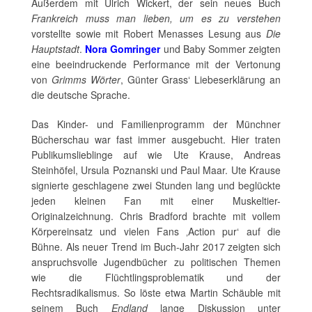
Außerdem mit Ulrich Wickert, der sein neues Buch
Frankreich muss man lieben, um es zu verstehen
vorstellte sowie mit Robert Menasses Lesung aus
Die
Hauptstadt
.
Nora Gomringer
und Baby Sommer zeigten
eine beeindruckende Performance mit der Vertonung
von
Grimms Wörter
, Günter Grass‘ Liebeserklärung an
die deutsche Sprache.
Das Kinder- und Familienprogramm der Münchner
Bücherschau war fast immer ausgebucht. Hier traten
Publikumslieblinge auf wie Ute Krause, Andreas
Steinhöfel, Ursula Poznanski und Paul Maar. Ute Krause
signierte geschlagene zwei Stunden lang und beglückte
jeden kleinen Fan mit einer Muskeltier-
Originalzeichnung. Chris Bradford brachte mit vollem
Körpereinsatz und vielen Fans ‚Action pur‘ auf die
Bühne. Als neuer Trend im Buch-Jahr 2017 zeigten sich
anspruchsvolle Jugendbücher zu politischen Themen
wie die Flüchtlingsproblematik und der
Rechtsradikalismus. So löste etwa Martin Schäuble mit
seinem Buch
Endland
lange Diskussion unter