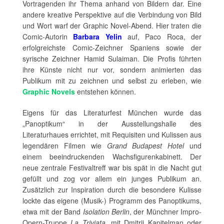
Vortragenden ihr Thema anhand von Bildern dar. Eine
andere kreative Perspektive auf die Verbindung von Bild
und Wort warf der Graphic Novel-Abend. Hier traten die
Comic-Autorin
Barbara Yelin
auf, Paco Roca, der
erfolgreichste Comic-Zeichner Spaniens sowie der
syrische Zeichner Hamid Sulaiman. Die Profis führten
ihre Künste nicht nur vor, sondern animierten das
Publikum mit zu zeichnen und selbst zu erleben, wie
Graphic Novels
entstehen können.
Eigens für das Literaturfest München wurde das
„Panoptikum“ in der Ausstellungshalle des
Literaturhaues errichtet, mit Requisiten und Kulissen aus
legendären Filmen wie
Grand Budapest Hotel
und
einem beeindruckenden Wachsfigurenkabinett. Der
neue zentrale Festivaltreff war bis spät in die Nacht gut
gefüllt und zog vor allem ein junges Publikum an.
Zusätzlich zur Inspiration durch die besondere Kulisse
lockte das eigene (Musik-) Programm des Panoptikums,
etwa mit der Band
Isolation Berlin
, der Münchner Impro-
Opern-Truppe
La Triviata
, mit Dmitrij Kapitelman oder