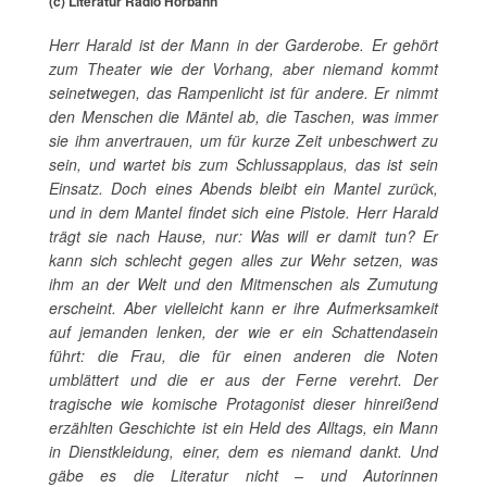
(c) Literatur Radio Hörbahn
Herr Harald ist der Mann in der Garderobe. Er gehört
zum Theater wie der Vorhang, aber niemand kommt
seinetwegen, das Rampenlicht ist für andere. Er nimmt
den Menschen die Mäntel ab, die Taschen, was immer
sie ihm anvertrauen, um für kurze Zeit unbeschwert zu
sein, und wartet bis zum Schlussapplaus, das ist sein
Einsatz. Doch eines Abends bleibt ein Mantel zurück,
und in dem Mantel findet sich eine Pistole. Herr Harald
trägt sie nach Hause, nur: Was will er damit tun? Er
kann sich schlecht gegen alles zur Wehr setzen, was
ihm an der Welt und den Mitmenschen als Zumutung
erscheint. Aber vielleicht kann er ihre Aufmerksamkeit
auf jemanden lenken, der wie er ein Schattendasein
führt: die Frau, die für einen anderen die Noten
umblättert und die er aus der Ferne verehrt. Der
tragische wie komische Protagonist dieser hinreißend
erzählten Geschichte ist ein Held des Alltags, ein Mann
in Dienstkleidung, einer, dem es niemand dankt. Und
gäbe es die Literatur nicht – und Autorinnen