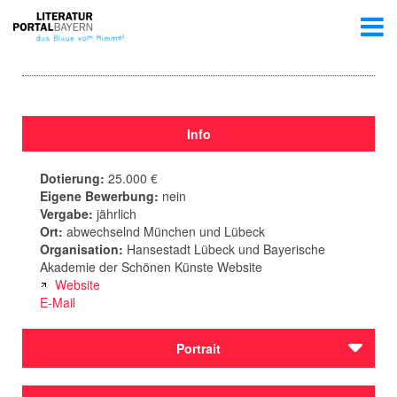
Info
Dotierung:
25.000 €
Eigene Bewerbung:
nein
Vergabe:
jährlich
Ort:
abwechselnd München und Lübeck
Organisation:
Hansestadt Lübeck und Bayerische
Akademie der Schönen Künste Website
Website
E-Mail
Portrait
Der „Thomas-Mann-Preis der Hansestadt Lübeck und