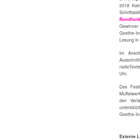
2018 Kat
Schriftste
Rundfun
Gewinner 
Goethe-Ins
Lesung in 
Im Ansch
Ausschni
radioText
Uhr.
Das Fest
Muffatwer
den Verl
unterstüt
Goethe-Ins
Externe L