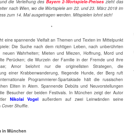
nd die Verleihung des
Bayern 2-Wortspiele-Preises
zieht das
weiter nach Wien, wo die Wortspiele am 22. und 23. März 2018 im
ss zum 14. Mal ausgetragen werden. Mitspielen lohnt sich!
*
eht eine spannende Vielfalt an Themen und Texten im Mittelpunkt
piele: Die Suche nach dem richtigen Leben, nach unberührten
d neuen Wahrheiten; Mieten und Miezen, Hoffnung, Mord und
lte Perücken; die Wurzeln der Familie in der Fremde und ihre
sse; Amor belohnt nur die originellsten Strategen, die
ung einer Krabbenwanderung, fliegende Hunde, der Berg ruft
nternationale Programmierer-Spartakiade hält die russischen
hen Eliten in Atem. Spannende Debüts und Neuvorstellungen
die Besucher der beiden Festivals. In München zeigt der Autor
tler
Nikolai Vogel
außerdem auf zwei Leinwänden seine
n
Cover Shuffle
.
 in München