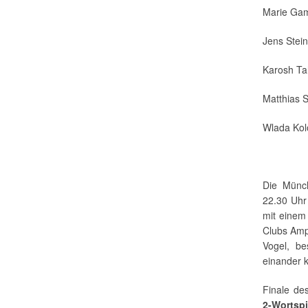
Marie Gam
Jens Stei
Karosh T
Matthias 
Wlada Ko
Die Münc
22.30 Uhr
mit einem
Clubs Amp
Vogel, be
einander 
Finale des
2-Wortspi