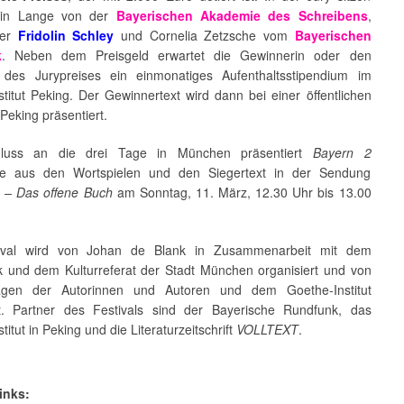
rin Lange von der
Bayerischen Akademie des Schreibens
,
ller
Fridolin Schley
und Cornelia Zetzsche vom
Bayerischen
k
. Neben dem Preisgeld erwartet die Gewinnerin oder den
des Jurypreises ein einmonatiges Aufenthaltsstipendium im
titut Peking. Der Gewinnertext wird dann bei einer öffentlichen
Peking präsentiert.
luss an die drei Tage in München präsentiert
Bayern 2
tte aus den Wortspielen und den Siegertext in der Sendung
e – Das offene Buch
am Sonntag, 11. März, 12.30 Uhr bis 13.00
ival wird von Johan de Blank in Zusammenarbeit mit dem
k und dem Kulturreferat der Stadt München organisiert und von
agen der Autorinnen und Autoren und dem Goethe-Institut
zt. Partner des Festivals sind der Bayerische Rundfunk, das
titut in Peking und die Literaturzeitschrift
VOLLTEXT
.
inks: