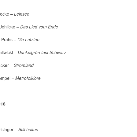
necke –
Leinsee
Jehlicke –
Das Lied vom Ende
 Prahs –
Die Letzten
llwickl –
Dunkelgrün fast Schwarz
acker –
Stromland
Hempel –
Metrofolklore
018
isinger –
Still halten