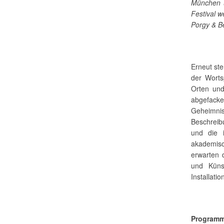
München u
Festival 
Porgy & Be
Erneut st
der Worts
Orten un
abgefacke
Geheimni
Beschreib
und die i
akademisc
erwarten 
und Küns
Installatio
Programm