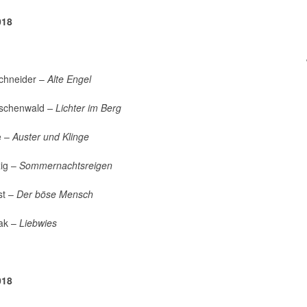
018
chneider –
Alte Engel
schenwald
– Lichter im Berg
e –
Auster und Klinge
ig –
Sommernachtsreigen
st –
Der böse Mensch
iak –
Liebwies
018