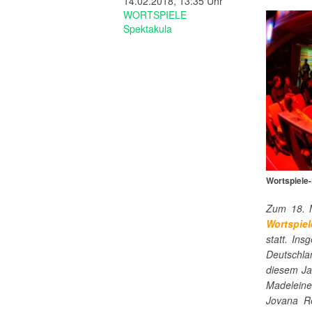
14.02.2018, 13:35 Uhr
WORTSPIELE
Spektakula
Wortspiele
Zum 18. M
Wortspiel
statt. In
Deutschl
diesem Jah
Madeleine
Jovana Re