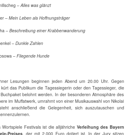
illscheg –
Alles was glänzt
ner –
Mein Leben als Hoffnungsträger
aha –
Beschreibung einer Krabbenwanderung
Senkel –
Dunkle Zahlen
losowa –
Fliegende Hunde
hner Lesungen beginnen jeden Abend um 20.00 Uhr. Gegen
 kürt das Publikum die Tagessiegerin oder den Tagessieger, die
 Buchpaket belohnt werden. In der besonderen Atmosphäre des
ere im Muffatwerk, umrahmt von einer Musikauswahl von Nikolai
steht anschließend die Gelegenheit, sich auszutauschen und
kennenzulernen.
 Wortspiele Festivals ist die alljähriche
Verleihung des Bayern
ele-Preises
, der mit 2.000 Euro dotiert ist. In der Jury sitzen