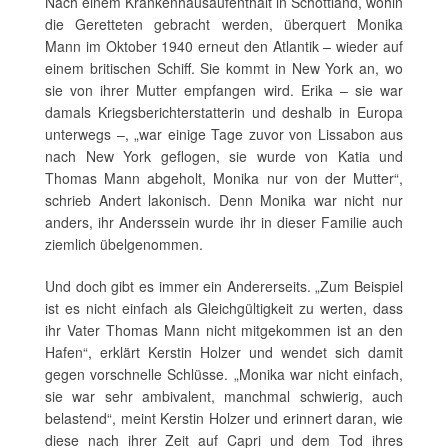
Nach einem Krankenhausaufenthalt in Schottland, wohin
die Geretteten gebracht werden, überquert Monika
Mann im Oktober 1940 erneut den Atlantik – wieder auf
einem britischen Schiff. Sie kommt in New York an, wo
sie von ihrer Mutter empfangen wird. Erika – sie war
damals Kriegsberichterstatterin und deshalb in Europa
unterwegs –, „war einige Tage zuvor von Lissabon aus
nach New York geflogen, sie wurde von Katia und
Thomas Mann abgeholt, Monika nur von der Mutter“,
schrieb Andert lakonisch. Denn Monika war nicht nur
anders, ihr Anderssein wurde ihr in dieser Familie auch
ziemlich übelgenommen.
Und doch gibt es immer ein Andererseits. „Zum Beispiel
ist es nicht einfach als Gleichgültigkeit zu werten, dass
ihr Vater Thomas Mann nicht mitgekommen ist an den
Hafen“, erklärt Kerstin Holzer und wendet sich damit
gegen vorschnelle Schlüsse. „Monika war nicht einfach,
sie war sehr ambivalent, manchmal schwierig, auch
belastend“, meint Kerstin Holzer und erinnert daran, wie
diese nach ihrer Zeit auf Capri und dem Tod ihres