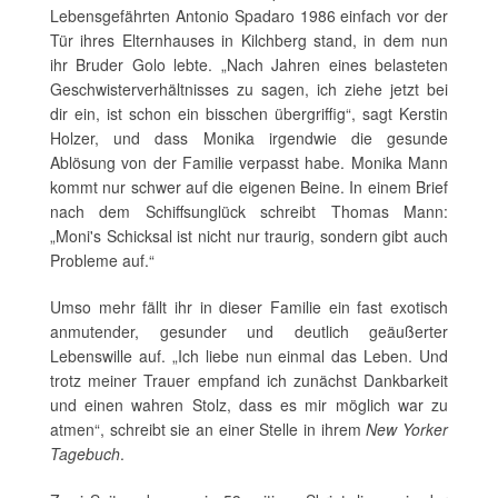
Lebensgefährten Antonio Spadaro 1986 einfach vor der
Tür ihres Elternhauses in Kilchberg stand, in dem nun
ihr Bruder Golo lebte. „Nach Jahren eines belasteten
Geschwisterverhältnisses zu sagen, ich ziehe jetzt bei
dir ein, ist schon ein bisschen übergriffig“, sagt Kerstin
Holzer, und dass Monika irgendwie die gesunde
Ablösung von der Familie verpasst habe. Monika Mann
kommt nur schwer auf die eigenen Beine. In einem Brief
nach dem Schiffsunglück schreibt Thomas Mann:
„Moni's Schicksal ist nicht nur traurig, sondern gibt auch
Probleme auf.“
Umso mehr fällt ihr in dieser Familie ein fast exotisch
anmutender, gesunder und deutlich geäußerter
Lebenswille auf. „Ich liebe nun einmal das Leben. Und
trotz meiner Trauer empfand ich zunächst Dankbarkeit
und einen wahren Stolz, dass es mir möglich war zu
atmen“, schreibt sie an einer Stelle in ihrem
New Yorker
Tagebuch
.