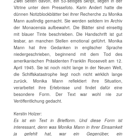
Zwei Seiten davon, ein 53-seitiges Skript, liegen in der
Vitrine unter dem Pressefoto. Karin Andert hatte die
dünnen Notizblockblätter bei ihrer Recherche zu Monika
Mann ausfindig gemacht. Sie werden seitdem im Archiv
der Monacensia aufbewahrt. Die Blätter sind einseitig
mit blauer Tinte beschrieben. Die Handschrift ist gut
lesbar, an manchen Stellen emotional geführt. Monika
Mann hat ihre Gedanken in englischer Sprache
niedergeschrieben, beginnend mit dem Tod des
amerikanischen Präsidenten Franklin Roosevelt am 12.
April 1945. Sie ist noch nicht lange in der Neuen Welt,
die Schiffskatastrophe liegt noch nicht wirklich lange
zurück. Monika Mann reflektiert ihre Situation,
verarbeitet ihre Erlebnisse und findet dafür eine
besondere Form. Der Text war wohl nie zur
Veröffentlichung gedacht.
Kerstin Holzer:
Es ist ein Text in Briefform. Und diese Form ist
interessant, denn was Monika Mann in ihrer Einsamkeit
ja gefehlt hat, war ein Gegenüber, ein