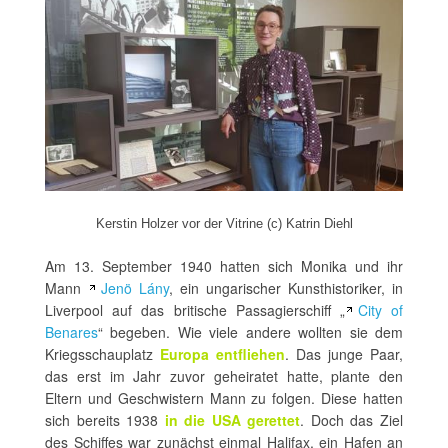
Kerstin Holzer vor der Vitrine (c) Katrin Diehl
Am 13. September 1940 hatten sich Monika und ihr
Mann
Jenö Lány
, ein ungarischer Kunsthistoriker, in
Liverpool auf das britische Passagierschiff „
City of
Benares
“ begeben. Wie viele andere wollten sie dem
Kriegsschauplatz
Europa entfliehen
. Das junge Paar,
das erst im Jahr zuvor geheiratet hatte, plante den
Eltern und Geschwistern Mann zu folgen. Diese hatten
sich bereits 1938
in die USA gerettet
. Doch das Ziel
des Schiffes war zunächst einmal Halifax, ein Hafen an