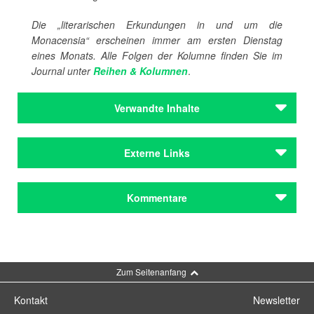
Die „literarischen Erkundungen in und um die
Monacensia“ erscheinen immer am ersten Dienstag
eines Monats. Alle Folgen der Kolumne finden Sie im
Journal unter
Reihen & Kolumnen
.
Verwandte Inhalte
Autoren
Externe Links
Diehl, Katrin
Mann, Erika
Mann, Golo
Monacensia im Hildebrandhaus
Kommentare
Mann, Klaus
Mann, Michael
Autoren
Kommentar schreiben
Diehl, Katrin
Mann, Erika
Zum Seitenanfang
Mann, Golo
Mann, Klaus
Kontakt
Newsletter
Mann, Michael