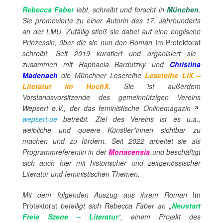
Rebecca Faber
lebt, schreibt und forscht in
München
.
Sie promovierte zu einer Autorin des 17. Jahrhunderts
an der LMU. Zufällig stieß sie dabei auf eine englische
Prinzessin, über die sie nun den Roman
Im Protektorat
schreibt. Seit 2019 kuratiert und organisiert sie
zusammen mit Raphaela Bardutzky und
Christina
Madenach
die Münchner Lesereihe
Lesereihe LIX –
Literatur im HochX
. Sie ist außerdem
Vorstandsvorsitzende des gemeinnützigen Vereins
Wepsert e.V., der das feministische Onlinemagazin
wepsert.de
betreibt.
Ziel des Vereins ist es u.a.,
weibliche und queere Künstler*innen sichtbar zu
machen und zu fördern. Seit 2022 arbeitet sie als
Programmreferentin in der
Monacensia
und beschäftigt
sich auch hier mit historischer und zeitgenössischer
Literatur und feministischen Themen.
Mit dem folgenden Auszug aus ihrem Roman
Im
Protektorat
beteiligt sich Rebecca Faber an „
Neustart
Freie Szene – Literatur
“, einem Projekt des