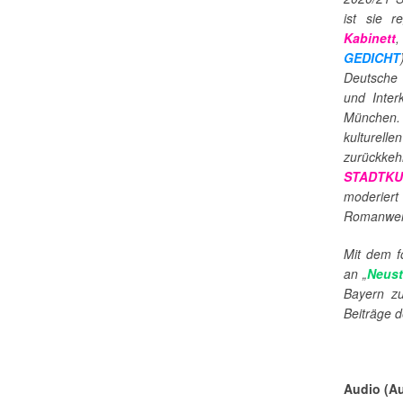
ist sie 
Kabinett
GEDICHT
Deutsche 
und Inter
München. 
kulturelle
zurückkeh
STADTKU
moderier
Romanwerk
Mit dem 
an „
Neust
Bayern zu
Beiträge d
Audio (A