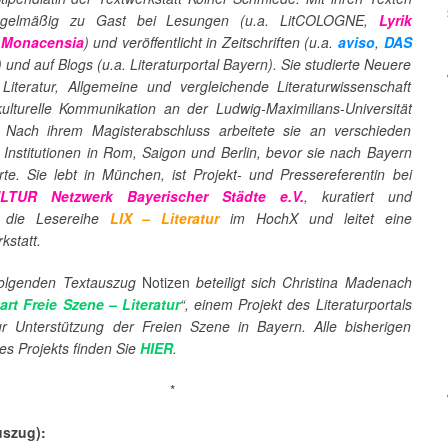
regelmäßig zu Gast bei Lesungen (u.a. LitCOLOGNE,
Lyrik
,
Monacensia
) und veröffentlicht in Zeitschriften (u.a.
aviso
,
DAS
) und auf Blogs (u.a. Literaturportal Bayern). Sie studierte Neuere
Literatur, Allgemeine und vergleichende Literaturwissenschaft
kulturelle Kommunikation an der Ludwig‑Maximilians‑Universität
Nach ihrem Magisterabschluss arbeitete sie an verschieden
n Institutionen in Rom, Saigon und Berlin, bevor sie nach Bayern
rte. Sie lebt in München, ist Projekt‑ und Pressereferentin bei
LTUR Netzwerk Bayerischer Städte e.V.
, kuratiert und
t die Lesereihe
LIX – Literatur
im HochX und leitet eine
statt.
folgenden Textauszug
Notizen
beteiligt sich Christina Madenach
art Freie Szene – Literatur
“, einem Projekt des Literaturportals
r Unterstützung der Freien Szene in Bayern. Alle bisherigen
es Projekts finden Sie
HIER
.
*
uszug):