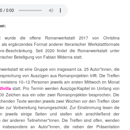
at:
t wurde die offene Romanwerkstatt 2017 von Christina
als ergänzendes Format anderer literarischer Werkstattformate
e-Beschränkung. Seit 2020 findet die Romanwerkstatt unter
rischer Beteiligung von Fabian Widerna statt.
werkstatt ist eine Gruppe von insgesamt ca. 25 Autor*innen, die
Besprechung von Auszügen aus Romanprojekten trifft. Die Treffen
t meistens 10–12 Personen jeweils am ersten Mittwoch im Monat
dlvilla
statt. Pro Termin werden Auszüge/Kapitel im Umfang von
00 Zeichen aus ein oder zwei Romanprojekten besprochen. Die
chenden Texte werden jeweils zwei Wochen vor den Treffen über
iler zur Vorbereitung herumgeschickt. Zur Einstimmung lesen die
en jeweils einige Seiten und stellen sich anschließend der
n der anderen Teilnehmer*innen. Die Treffen sind offen, wenden
r insbesondere an Autor*innen, die neben der Präsentation