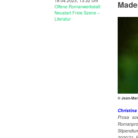
18.04.2023, 13:32 Uhr
Made
Offene Romanwerkstatt
Neustart Freie Szene –
Literatur
© Jean-Ma
Christin
Prosa sow
Romanpr
Stipendiu
2020/21 S