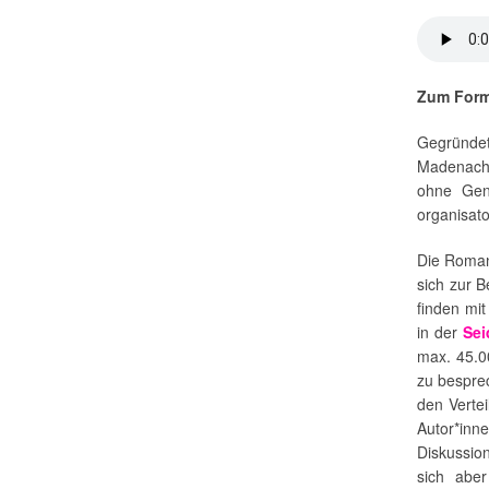
Zum Form
Gegründe
Madenach 
ohne Genr
organisato
Die Roman
sich zur 
finden mi
in der
Sei
max. 45.0
zu bespre
den Verte
Autor*inn
Diskussio
sich abe