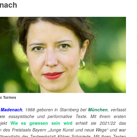
nach
rc Turmes
a Madenach
, 1988 geboren in Starnberg bei
München
, verfasst
ie essayistische und performative Texte. Mit ihrem ersten
ojekt
Wie es gewesen sein wird
erhielt sie 2021/22 das
m des Freistaats Bayern „Junge Kunst und neue Wege“ und war
tipendiatin der Textwerkstatt Kölner Schmiede. Mit ihren Texten