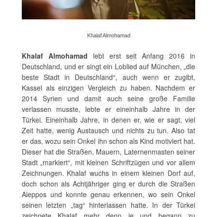
Khalaf Almohamad
Khalaf Almohamad
lebt erst seit Anfang 2016 in
Deutschland, und er singt ein Loblied auf München, „die
beste Stadt in Deutschland“, auch wenn er zugibt,
Kassel als einzigen Vergleich zu haben. Nachdem er
2014 Syrien und damit auch seine große Familie
verlassen musste, lebte er eineinhalb Jahre in der
Türkei. Eineinhalb Jahre, in denen er, wie er sagt, viel
Zeit hatte, wenig Austausch und nichts zu tun. Also tat
er das, wozu sein Onkel ihn schon als Kind motiviert hat.
Dieser hat die Straßen, Mauern, Laternenmasten seiner
Stadt „markiert“, mit kleinen Schriftzügen und vor allem
Zeichnungen. Khalaf wuchs in einem kleinen Dorf auf,
doch schon als Achtjähriger ging er durch die Straßen
Aleppos und konnte genau erkennen, wo sein Onkel
seinen letzten „tag“ hinterlassen hatte. In der Türkei
zeichnete Khalaf mehr denn je und begann zu