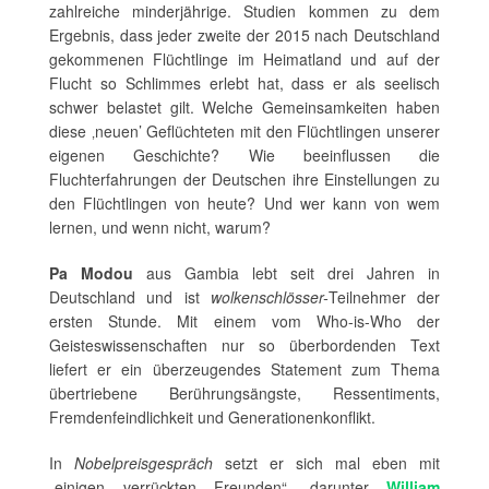
zahlreiche minderjährige. Studien kommen zu dem
Ergebnis, dass jeder zweite der 2015 nach Deutschland
gekommenen Flüchtlinge im Heimatland und auf der
Flucht so Schlimmes erlebt hat, dass er als seelisch
schwer belastet gilt. Welche Gemeinsamkeiten haben
diese ‚neuen’ Geflüchteten mit den Flüchtlingen unserer
eigenen Geschichte? Wie beeinflussen die
Fluchterfahrungen der Deutschen ihre Einstellungen zu
den Flüchtlingen von heute? Und wer kann von wem
lernen, und wenn nicht, warum?
Pa Modou
aus Gambia lebt seit drei Jahren in
Deutschland und ist
wolkenschlösser-
Teilnehmer der
ersten Stunde. Mit einem vom Who-is-Who der
Geisteswissenschaften nur so überbordenden Text
liefert er ein überzeugendes Statement zum Thema
übertriebene Berührungsängste, Ressentiments,
Fremdenfeindlichkeit und Generationenkonflikt.
In
Nobelpreisgespräch
setzt er sich mal eben mit
„einigen verrückten Freunden“, darunter
William