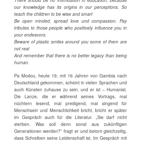
There should be no intimidation in education, because
our knowledge has its origins in our perceptions. So
teach the children to be wise and smart
Be open minded, spread love und compassion. Pay
tributes to those people who positively influence you in
your endeavors.
Beware of plastic smiles around you some of them are
not real
And remember that there is no better legacy than being
human.
Pa Modou, heute 19, mit 16 Jahren von Gambia nach
Deutschland gekommen, scheint in vielen Sprachen und
auch Künsten zuhause zu sein‚ und er ist – Humanist.
Die Lanze, die er während seines Vortrags, mal
nüchtern lesend, mal predigend, mal singend für
Menschsein und Menschlichkeit bricht, bricht er später
im Gespräch auch für die Literatur. „Sie darf nicht
sterben. Was soll denn sonst aus zukünftigen
Generationen werden?” fragt er und betont gleichzeitig,
dass Schreiben seine Leidenschaft ist. Im Gespräch mit