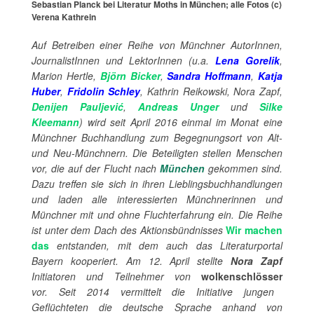
Sebastian Planck bei Literatur Moths in München; alle Fotos (c)
Verena Kathrein
Auf Betreiben einer Reihe von Münchner AutorInnen,
JournalistInnen und LektorInnen (u.a.
Lena Gorelik
,
Marion Hertle,
Björn Bicker
,
Sandra Hoffmann
,
Katja
Huber
,
Fridolin Schley
, Kathrin Reikowski, Nora Zapf,
Denijen Pauljević
,
Andreas Unger
und
Silke
Kleemann
) wird seit April 2016 einmal im Monat eine
Münchner Buchhandlung zum Begegnungsort von Alt-
und Neu-Münchnern. Die Beteiligten stellen Menschen
vor, die auf der Flucht nach
München
gekommen sind.
Dazu treffen sie sich in ihren Lieblingsbuchhandlungen
und laden alle interessierten Münchnerinnen und
Münchner mit und ohne Fluchterfahrung ein. Die Reihe
ist unter dem Dach des Aktionsbündnisses
Wir machen
das
entstanden, mit dem auch das Literaturportal
Bayern kooperiert. Am 12. April stellte
Nora Zapf
Initiatoren und Teilnehmer von
wolkenschlösser
vor. Seit 2014 vermittelt die Initiative jungen
Geflüchteten die deutsche Sprache anhand von