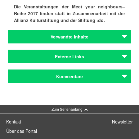
Die Veranstaltungen der Meet your neighbours–
Reihe 2017 finden statt in Zusammenarbeit mit der
Allianz Kulturstiftung und der Stiftung :do.
Verwandte Inhalte
Autoren
Externe Links
Gorelik, Lena
Hoffmann, Sandra
Huber, Katja
Initiative WIR MACHEN DAS!
Kommentare
Reich, Annika
Meet your neighbours
Schley, Fridolin
Nora Zapf bei FixPoetry
Autoren
Kommentar schreiben
Gorelik, Lena
Website wolkenschlösser
Hoffmann, Sandra
Zum Seitenanfang
Huber, Katja
Reich, Annika
Kontakt
Newsletter
Schley, Fridolin
Über das Portal
Zapf, Nora