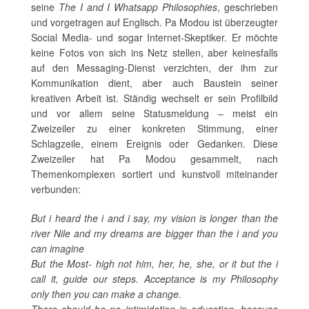
seine
The I and I Whatsapp Philosophies
, geschrieben
und vorgetragen auf Englisch. Pa Modou ist überzeugter
Social Media- und sogar Internet-Skeptiker. Er möchte
keine Fotos von sich ins Netz stellen, aber keinesfalls
auf den Messaging-Dienst verzichten, der ihm zur
Kommunikation dient, aber auch Baustein seiner
kreativen Arbeit ist. Ständig wechselt er sein Profilbild
und vor allem seine Statusmeldung – meist ein
Zweizeiler zu einer konkreten Stimmung, einer
Schlagzeile, einem Ereignis oder Gedanken. Diese
Zweizeiler hat Pa Modou gesammelt, nach
Themenkomplexen sortiert und kunstvoll miteinander
verbunden:
But i heard the i and i say, my vision is longer than the
river Nile and my dreams are bigger than the i and you
can imagine
But the Most- high not him, her, he, she, or it but the i
call it, guide our steps. Acceptance is my Philosophy
only then you can make a change.