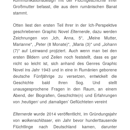
Kommunikationsdesign mit der Fluchtgeschichte ihrer
Großmutter befasst, die aus dem rumänischen Banat
stammt.
Otten liest den ersten Teil ihrer in der Ich-Perspektive
geschriebenen Graphic Novel
Elternerde
, dazu werden
Zeichnungen von „Ich, Anna, 5", „Meine Mutter,
Marianne", „Peter (8 Monate)", „Maria (3)" und „Johann
(7)" auf Leinwand projiziert. Auch wenn man bei den
ersten Bildern und Zeilen noch feststellt, dass es gar
nicht so leicht ist, sich anhand des Genres Graphic
Novel ins Jahr 1943 und in eine in Rumänien geborene
deutsche Fünfjährige zu versetzen, entwickelt die
Geschichte bald ihren Sog. Und stellt
unausgesprochene Fragen in den Raum, an einem
Abend, der Biografien, Geschichte(n) und Erfahrungen
von ‚heutigen‘ und ‚damaligen’ Geflüchteten vereint
Elternerde
wurde 2014 veröffentlicht, im Gründungsjahr
von
wolkenschlösser
, ein Jahr bevor hunderttausende
Flüchtlinge nach Deutschland kamen, darunter