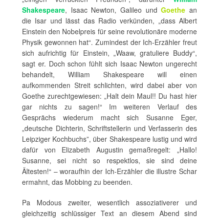
Shakespeare
, Isaac Newton, Galileo und
Goethe
an
die Isar und lässt das Radio verkünden, „dass Albert
Einstein den Nobelpreis für seine revolutionäre moderne
Physik gewonnen hat“. Zumindest der Ich-Erzähler freut
sich aufrichtig für Einstein, „Waaw, gratuliere Buddy“,
sagt er. Doch schon fühlt sich Isaac Newton ungerecht
behandelt, William Shakespeare will einen
aufkommenden Streit schlichten, wird dabei aber von
Goethe zurechtgewiesen: „Halt dein Maul!! Du hast hier
gar nichts zu sagen!“ Im weiteren Verlauf des
Gesprächs wiederum macht sich Susanne Eger,
„deutsche Dichterin, Schriftstellerin und Verfasserin des
Leipziger Kochbuchs”, über Shakespeare lustig und wird
dafür von Elizabeth Augustin gemaßregelt: „Hallo!
Susanne, sei nicht so respektlos, sie sind deine
Ältesten!“ – woraufhin der Ich-Erzähler die illustre Schar
ermahnt, das Mobbing zu beenden.
Pa Modous zweiter, wesentlich assoziativerer und
gleichzeitig schlüssiger Text an diesem Abend sind