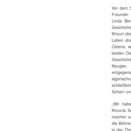
Vor dem S
Freundin
Linda Be
Geschicht
Khouri übe
Leben dre
Ostens, w
beiden Dar
Geschicht
Neugier,
entgegens
algerisch
schließli
Scham und
„Wir hab
Khouris S
machen un
die Bühne 
in der Th