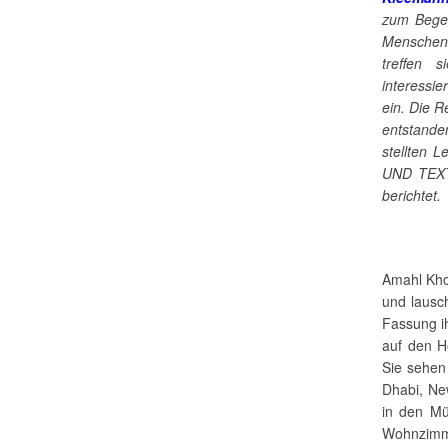
zum Begeg
Menschen 
treffen 
interessi
ein. Die 
entstande
stellten 
UND TEXT
berichtet.
Amahl Khou
und lausch
Fassung i
auf den H
Sie sehen
Dhabi, Ne
in den Mü
Wohnzimm