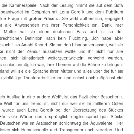
r die Kammerspiele. Nach der Lesung nimmt sie auf dem Sofa
 beantwortet im Gespräch mit Lena Gorelik und dem Publikum
elne Frage mit großer Präsenz. Sie wirkt authentisch, engagiert
 alle Anwesenden mit ihrer Persönlichkeit ein. Dank ihrer
n Mutter hat sie einen deutschen Pass und ist so der
tsrechtlichen Definition nach kein Flüchtling. „Ich habe aber
esucht“, so Amahl Khouri. Sie hat den Libanon verlassen, weil sie
ke nicht der Zensur aussetzen wollte und ihr nicht nur alle
iten, sich künstlerisch weiterzuentwickeln, verwehrt wurden,
s schier unmöglich war, ihre Themen auf die Bühne zu bringen.
land will sie die Sprache ihrer Mutter und alles über die für sie
h vielfältige Theaterarbeit lernen und selbst noch möglichst viel
in Ausflug in eine andere Welt“, ist das Fazit einer Besucherin.
e Welt für uns fremd ist, nicht nur weil sie im mittleren Osten
et, wurde auch Lena Gorelik bei der Übersetzung des Stückes
 Für viele Wörter des ursprünglich englischsprachigen Stücks
 Deutschen wie im Arabischen schlichtweg die Äquivalente. Hier
ssen sich Homosexuelle und Transgender noch verorten. Und