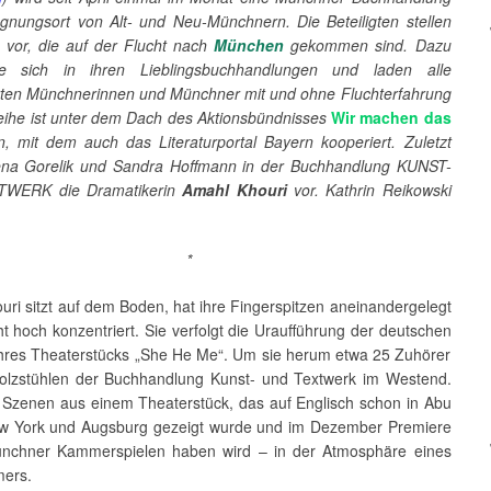
nungsort von Alt- und Neu-Münchnern. Die Beteiligten stellen
vor, die auf der Flucht nach
München
gekommen sind. Dazu
sie sich in ihren Lieblingsbuchhandlungen und laden alle
erten Münchnerinnen und Münchner mit und ohne Fluchterfahrung
Reihe ist unter dem Dach des Aktionsbündnisses
Wir machen das
n, mit dem auch das Literaturportal Bayern kooperiert. Zuletzt
Lena Gorelik und Sandra Hoffmann in der Buchhandlung KUNST-
WERK die Dramatikerin
Amahl Khouri
vor. Kathrin Reikowski
*
ri sitzt auf dem Boden, hat ihre Fingerspitzen aneinandergelegt
t hoch konzentriert. Sie verfolgt die Uraufführung der deutschen
hres Theaterstücks „She He Me“. Um sie herum etwa 25 Zuhörer
olzstühlen der Buchhandlung Kunst- und Textwerk im Westend.
 Szenen aus einem Theaterstück, das auf Englisch schon in Abu
w York und Augsburg gezeigt wurde und im Dezember Premiere
nchner Kammerspielen haben wird – in der Atmosphäre eines
ers.