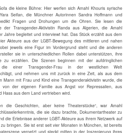
ofa die kleine Bühne: Hier werfen sich Amahl Khouris syrische
 Yara Seifan, die Münchner Autorinnen Sandra Hoffmann und
nedikt Fragen und Drohungen um die Ohren. Sie lesen die
e der Transgender-Aktivistin Randa aus Algerien, die Amahl
r Jahre begleitet und interviewt hat. Das Stück erzählt aus dem
ier Akteure aus der LGBT-Bewegung des mittleren und nahen
obei jeweils eine Figur im Vordergrund steht und die anderen
steller sie in unterschiedlichen Rollen dabei unterstützen, ihre
e zu erzählen. Die Szenen beginnen mit der aufdringlichen
 die einer Transgender-Frau in der westlichen Welt
chlägt, und nehmen uns mit zurück in eine Zeit, als aus dem
en Mann mit Frau und Kind eine Transgenderaktivistin wurde, die
ch von der eigenen Familie aus Angst vor Repressalien, aus
 Hass aus dem Land vertrieben wird.
en die Geschichten, aber keine Theaterstücke“, war Amahl
chlüsselerkenntnis, die sie dazu brachte, Dokumentartheater zu
d die Erlebnisse anderer LGBT-Akteure aus ihrem Netzwerk auf
zu bringen. Sie ist erst seit vier Monaten in München, ist bereits
eaterszene vernetzt und steckt mitten in der Inszenierung ihres