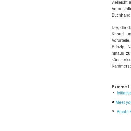
vielleich
Veransta
Buchhandl
Die, die d
Khouri un
Vorurteil
Prinzip, 
hinaus zu 
künstle
Kammerspi
Externe L
Initiat
Meet yo
Amahl K