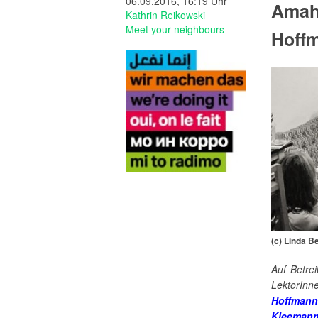
06.09.2016, 16:19 Uhr
Amahl
Kathrin Reikowski
Meet your neighbours
Hoff
(c) Linda B
Auf Betre
LektorInn
Hoffmann
Kleeman