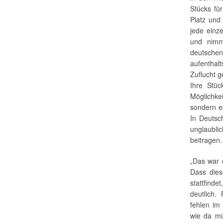
Stücks fü
Platz und
jede einz
und nimmt
deutsche
aufenthal
Zuflucht g
Ihre Stüc
Möglichke
sondern e
In Deutsch
unglaublic
beitragen.
„Das war e
Dass dies
stattfind
deutlich.
fehlen im
wie da mü