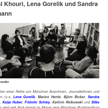
 Khouri, Lena Gorelik und Sandra
mann
enedikt
iben einer Reihe von Münchner AutorInnen, JournalistInnen und
en (u.a.
Lena Gorelik
,
Marion Hertle
,
Björn Bicker
,
Sandra
,
Katja Huber
,
Fridolin Schley
,
Kathrin Reikowski
und
Silke
n
) wird seit April einmal im Monat eine Münchner Buchhandlung