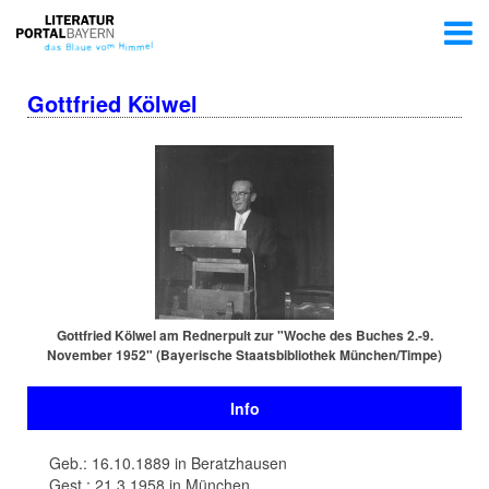
Gottfried Kölwel
Gottfried Kölwel am Rednerpult zur "Woche des Buches 2.-9.
November 1952" (Bayerische Staats­bi­blio­thek München/Timpe)
Info
Geb.: 16.10.1889 in Beratzhausen
Gest.: 21.3.1958 in München