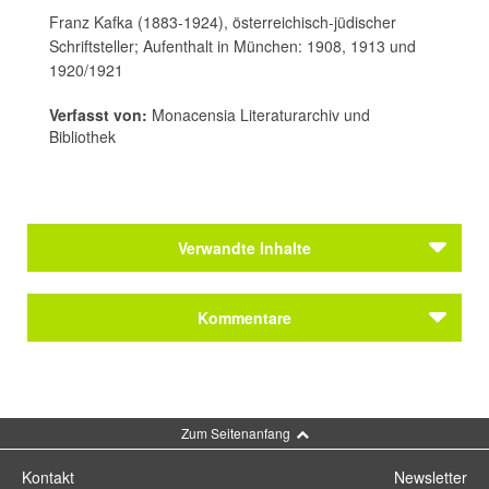
Franz Kafka (1883-1924), österreichisch-jüdischer
Schriftsteller; Aufenthalt in München: 1908, 1913 und
1920/1921
Verfasst von:
Monacensia Literaturarchiv und
Bibliothek
Verwandte Inhalte
Autoren
Kommentare
Kölwel, Gottfried
Schweiggert, Alfons
Autoren
Kommentar schreiben
Kölwel, Gottfried
Zum Seitenanfang
Schweiggert, Alfons
Kontakt
Newsletter
Themen