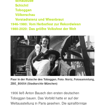
Schaubude
Schichtl
Toboggan
Völkerschau
Vorstadtstenz und Wiesnbraut
1946-1980: Vom Herbstfest zur Rekordwiesn
1980-2020: Das größte Volksfest der Welt
Paar in der Rutsche des Toboggan. Foto: Nortz, Fotosammlung,
ZBE_B0054 (Stadtarchiv München)
1906 ließ Anton Bausch den ersten deutschen
Toboggan bauen. Das Vorbild hatte er auf der
Weltausstellung in Paris gesehen. Die spiralförmige