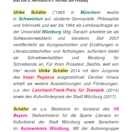
Bild von S. Hermann & F. Richter auf Pixabay
Ulrike
Schäfer
(*1965 in
München
) wuchs
in
Schweinfurt
auf, studierte Germanistik, Philosophie
und Informatik und war bis 1994 als Lehrbeauftragte an
der Universität
Würzburg
tätig. Danach arbeitete sie als
Softwareentwicklerin und -beraterin. Seit 2007
veröffentlicht sie Kurzgeschichten und Erzählungen in
Literaturzeitschriften und Anthologien, außerdem bietet
sie Schreibwerkstätten und Beratung für
Schreibende an.
Für ihren Prosatext „Nachts, weit von
hier“ wurde
Ulrike
Schäfer
2014 mit dem Jurypreis
des
Irseer Pegasus
ausgezeichnet. Darüber hinaus
erhielt sie weitere Auszeichnungen und Förderungen,
u.a. den
Leonhard-Frank-Preis für Dramatik
(2014)
sowie den Kulturförderpreis der Stadt Würzburg (2017).
Schäfer
ist u.a. Beisitzerin im Vorstand des
VS
Bayern
, Stellvertreterin für die Sparte Literatur im
Kulturbeirat der Stadt Würzburg sowie Sprecherin
im
Autorenkreis Würzburg
. Mit der Autorengruppe