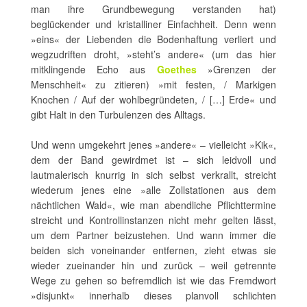
man ihre Grundbewegung verstanden hat)
beglückender und kristalliner Einfachheit. Denn wenn
»eins« der Liebenden die Bodenhaftung verliert und
wegzudriften droht, »steht’s andere« (um das hier
mitklingende Echo aus
Goethes
»Grenzen der
Menschheit« zu zitieren) »mit festen, / Markigen
Knochen / Auf der wohlbegründeten, / […] Erde« und
gibt Halt in den Turbulenzen des Alltags.
Und wenn umgekehrt jenes »andere« – vielleicht »Kik«,
dem der Band gewirdmet ist – sich leidvoll und
lautmalerisch knurrig in sich selbst verkrallt, streicht
wiederum jenes eine »alle Zollstationen aus dem
nächtlichen Wald«, wie man abendliche Pflichttermine
streicht und Kontrollinstanzen nicht mehr gelten lässt,
um dem Partner beizustehen. Und wann immer die
beiden sich voneinander entfernen, zieht etwas sie
wieder zueinander hin und zurück – weil getrennte
Wege zu gehen so befremdlich ist wie das Fremdwort
»disjunkt« innerhalb dieses planvoll schlichten