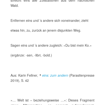
streicht eins alle Zollstationen aus dem nächtlichen
Wald.
Entfernen eins und ’s andere sich voneinander, zieht
etwas hin, zu, zurück an jenem disjunkten Weg.
Sagen eins und ’s andere zugleich: »Du bist mein Ko.«
(ergänze: -sen, -libri, -bold.)
Aus: Karin Fellner,
eins: zum andern
(Parasitenpresse
2019), S. 42
»… Welt ist – beziehungsweise …«: Dieses Fragment