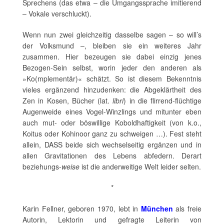
Sprechens (das etwa – die Umgangssprache imitierend
– Vokale verschluckt).
Wenn nun zwei gleichzeitig dasselbe sagen – so will’s
der Volksmund –, bleiben sie ein weiteres Jahr
zusammen. Hier bezeugen sie dabei einzig jenes
Bezogen-Sein selbst, worin jeder den anderen als
»Ko(mplementär)« schätzt. So ist diesem Bekenntnis
vieles ergänzend hinzudenken: die Abgeklärtheit des
Zen in Kosen, Bücher (lat.
libri
) in die flirrend-flüchtige
Augenweide eines Vogel-Winzlings und mitunter eben
auch mut- oder böswillige Koboldhaftigkeit (von k.o.,
Koitus oder Kohinoor ganz zu schweigen …). Fest steht
allein, DASS beide sich wechselseitig ergänzen und in
allen Gravitationen des Lebens abfedern. Derart
beziehungs-
weise
ist die anderweitige Welt leider selten.
*
Karin Fellner, geboren 1970, lebt in
München
als freie
Autorin, Lektorin und gefragte Leiterin von