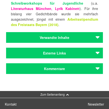
Schreibworkshops für Jugendliche
(u.a.
Literaturhaus München
,
Lyrik Kabinett
). Für ihre
bislang vier Gedichtbände wurde sie mehrfach
ausgezeichnet, jüngst mit einem
Arbeitsstipendium
des Freistaats Bayern (2018)
.
Verwandte Inhalte
Autoren
Externe Links
Fellner, Karin
Autoren
eins: zum andern
bei der Parasitenpresse
Kommentare
Fellner, Karin
Literatur in Bayern
Website Karin Fellner
Institutionen
Lyrik Kabinett
Kommentar schreiben
Institutionen
Zum Seitenanfang
Lyrik Kabinett
Kontakt
Newsletter
Zeitschriften