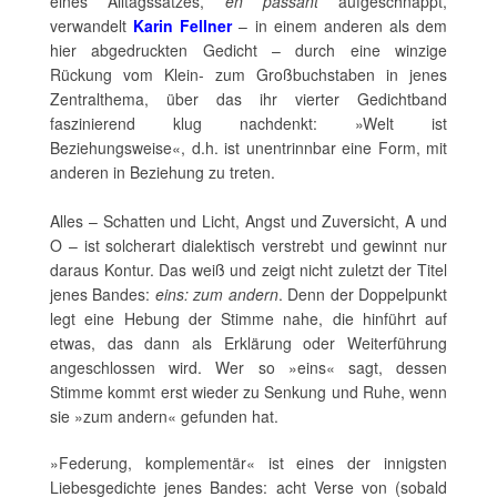
eines Alltagssatzes,
en passant
aufgeschnappt,
verwandelt
Karin Fellner
– in einem anderen als dem
hier abgedruckten Gedicht – durch eine winzige
Rückung vom Klein- zum Großbuchstaben in jenes
Zentralthema, über das ihr vierter Gedichtband
faszinierend klug nachdenkt: »Welt ist
Beziehungsweise«, d.h. ist unentrinnbar eine Form, mit
anderen in Beziehung zu treten.
Alles – Schatten und Licht, Angst und Zuversicht, A und
O – ist solcherart dialektisch verstrebt und gewinnt nur
daraus Kontur. Das weiß und zeigt nicht zuletzt der Titel
jenes Bandes:
eins: zum andern
. Denn der Doppelpunkt
legt eine Hebung der Stimme nahe, die hinführt auf
etwas, das dann als Erklärung oder Weiterführung
angeschlossen wird. Wer so »eins« sagt, dessen
Stimme kommt erst wieder zu Senkung und Ruhe, wenn
sie »zum andern« gefunden hat.
»Federung, komplementär« ist eines der innigsten
Liebesgedichte jenes Bandes: acht Verse von (sobald