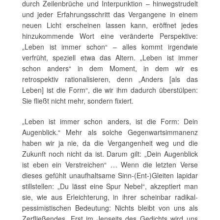
durch Zeilenbrüche und Interpunktion – hinwegstrudelt
und jeder Erfahrungsschritt das Vergangene in einem
neuen Licht erscheinen lassen kann, eröffnet jedes
hinzukommende Wort eine veränderte Perspektive:
„Leben ist immer schon“ – alles kommt irgendwie
verfrüht, speziell etwa das Altern. „Leben ist immer
schon anders“ in dem Moment, in dem wir es
retrospektiv rationalisieren, denn „Anders [als das
Leben] ist die Form“, die wir ihm dadurch überstülpen:
Sie fließt nicht mehr, sondern fixiert.
„Leben ist immer schon anders, ist die Form: Dein
Augenblick.“ Mehr als solche Gegenwartsimmanenz
haben wir ja nie, da die Vergangenheit weg und die
Zukunft noch nicht da ist. Darum gilt: „Dein Augenblick
ist eben ein Verstreichen“ … Wenn die letzten Verse
dieses gefühlt unaufhaltsame Sinn-(Ent-)Gleiten lapidar
stillstellen: „Du lässt eine Spur Nebel“, akzeptiert man
sie, wie aus Erleichterung, in ihrer scheinbar radikal-
pessimistischen Bedeutung: Nichts bleibt von uns als
Zerfließendes. Erst im Jenseits des Gedichts wird uns