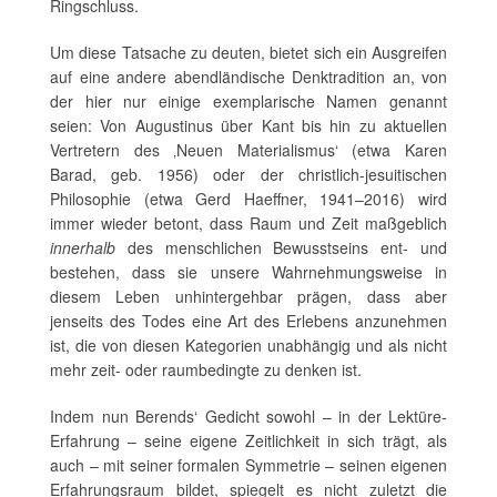
Ringschluss.
Um diese Tatsache zu deuten, bietet sich ein Ausgreifen
auf eine andere abendländische Denktradition an, von
der hier nur einige exemplarische Namen genannt
seien: Von Augustinus über Kant bis hin zu aktuellen
Vertretern des ‚Neuen Materialismus‘ (etwa Karen
Barad, geb. 1956) oder der christlich-jesuitischen
Philosophie (etwa Gerd Haeffner, 1941–2016) wird
immer wieder betont, dass Raum und Zeit maßgeblich
innerhalb
des menschlichen Bewusstseins ent- und
bestehen, dass sie unsere Wahrnehmungsweise in
diesem Leben unhintergehbar prägen, dass aber
jenseits des Todes eine Art des Erlebens anzunehmen
ist, die von diesen Kategorien unabhängig und als nicht
mehr zeit- oder raumbedingte zu denken ist.
Indem nun Berends‘ Gedicht sowohl – in der Lektüre-
Erfahrung – seine eigene Zeitlichkeit in sich trägt, als
auch – mit seiner formalen Symmetrie – seinen eigenen
Erfahrungsraum bildet, spiegelt es nicht zuletzt die