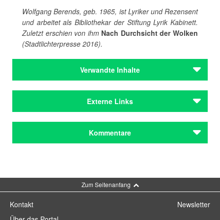
Wolfgang Berends, geb. 1965, ist Lyriker und Rezensent
und arbeitet als Bibliothekar der Stiftung Lyrik Kabinett.
Zuletzt erschien von ihm
Nach Durchsicht der Wolken
(Stadtlichterpresse 2016).
Verwandte Inhalte
Autoren
Externe Links
Berends, Wolfgang
Autoren
Nach Durchsicht der Wolken
bei Stadtlichter Presse
Kommentare
Berends, Wolfgang
Website der Zeitschrift
Literatur in Bayern
Institutionen
Lyrik Kabinett
Kommentar schreiben
Institutionen
Zum Seitenanfang
Lyrik Kabinett
Kontakt
Newsletter
Zeitschriften
Über das Portal