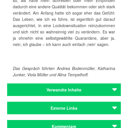
so, als hätte mein Schreiben oder mein Empfinden
dadurch eine andere Qualität bekommen oder sich stark
verändert. Am Anfang hatte ich sogar eher das Gefühl:
Das Leben, wie ich es führe, ist eigentlich gut darauf
ausgerichtet, in eine Lockdownsituation reinzukommen
und sich nicht so wahnsinnig viel zu verändern. Es war
ja ohnehin eine selbstgewählte Quarantäne, aber ja,
nein, ich glaube – ich kann auch einfach ‚nein‘ sagen.
Das Gespräch führten Andrea Bodenmüller, Katharina
Junker, Viola Müller und Alina Tempelhoff.
Verwandte Inhalte
Autoren
Externe Links
Ehrlich, Roman
Autoren
Landgastschreiber: Roman Ehrlich in Irsee
Kommentare
Ehrlich, Roman