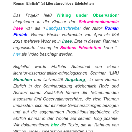
Roman Ehrlich" (c) Literaturschloss Edelstetten
Das Projekt hieß
Writing under Observation
;
eingeladen in die Klausur der
Schwabenakademie
Irsee
war als
Landgastschreiber
der Autor
Roman
Ehrlich
. Roman Ehrlich verbrachte von April bis Mai
2021 mehrere Wochen in
Irsee
. Eine in diesem Rahmen
organisierte Lesung im
Schloss Edelstetten
kann
hier
als Video besichtigt werden.
Begleitet wurde Ehrlichs Aufenthalt von einem
literaturwissenschaftlich-ethnologischen Seminar (LMU
München
und Universität
Augsburg
), in dem Roman
Ehrlich in der Seminarsitzung wöchentlich Rede und
Antwort stand. Zusätzlich führten die Teilnehmenden
insgesamt fünf Observationsverhöre, die viele Themen
umfassten, sich auf einzelne Seminarsitzungen bezogen
und auf die sogenannten Produktionstagebücher, die
Ehrlich einmal in der Woche auf seinem Blog postete.
Wir dokumentieren
hier
die Texte, die im Rahmen von
Writing under Observation
entstanden sind.