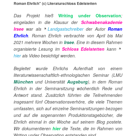
Roman Ehrlich" (c) Literaturschloss Edelstetten
Das Projekt hieß
Writing under Observation
;
eingeladen in die Klausur der
Schwabenakademie
Irsee
war als
Landgastschreiber
der Autor
Roman
Ehrlich
. Roman Ehrlich verbrachte von April bis Mai
2021 mehrere Wochen in
Irsee
. Eine in diesem Rahmen
organisierte Lesung im
Schloss Edelstetten
kann
hier
als Video besichtigt werden.
Begleitet wurde Ehrlichs Aufenthalt von einem
literaturwissenschaftlich-ethnologischen Seminar (LMU
München
und Universität
Augsburg
), in dem Roman
Ehrlich in der Seminarsitzung wöchentlich Rede und
Antwort stand. Zusätzlich führten die Teilnehmenden
insgesamt fünf Observationsverhöre, die viele Themen
umfassten, sich auf einzelne Seminarsitzungen bezogen
und auf die sogenannten Produktionstagebücher, die
Ehrlich einmal in der Woche auf seinem Blog postete.
Wir dokumentieren
hier
die Texte, die im Rahmen von
Writing under Observation
entstanden sind.